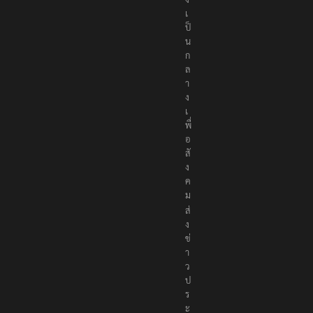
เ
ป็
น
ก
ล
า
ง
เ
พื่
อ
สั
ง
ค
ม
ส่
ง
ข่
า
ว
ป
ร
ะ