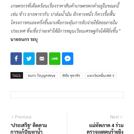
เกษตรกรที่เดือดร้อนเรื่องราคาสินค้าเกษตรตกต่ำอยู่ในขณะนี้
เช่น ข้าว ยางพารากับ ปาล์มน้ำมัน อีกทางหนึ่ง ก็ควรรื้อฟื้น
โครงการคนละครึ่งขึ้นมาเพื่อกระตุ้นการจับจ่ายใช้สอยภายใน
ประเทศ ซึ่งเชื่อว่าจะทำให้มีการหมุนเวียนเศรษฐกิจได้ดียิ่งขึ้น”
นายธนกร ระบุ
TAGS:
ธนกร วังบุญคงชนะ
พิชัย ชุหวชิร
แจกเงินหมื่นเฟส 3
แนะแนว
Previous
Next
Previous
Next
post:
post:
‘ประเสริฐ’ ติดตาม
แม่ทัพภาค 4 ร่วม
เรื่อง
การแก้ปัญหาน้ำ
ตรวจเหตุคนร้ายยิง