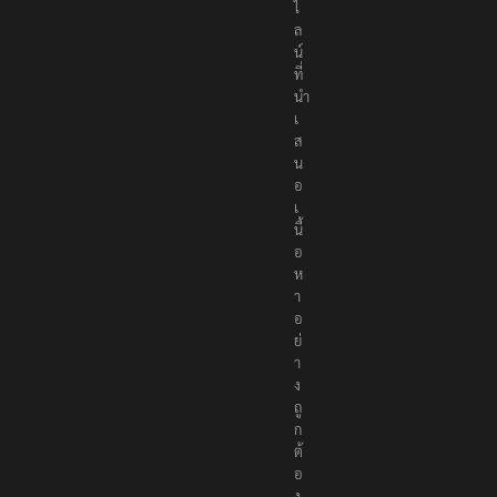
ไ
ล
น์
ที่
นำ
เ
ส
น
อ
เ
นื้
อ
ห
า
อ
ย่
า
ง
ถู
ก
ต้
อ
ง