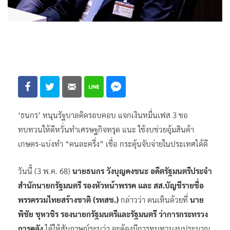
‘ธนกร’ หนุนรัฐบาลคิดรอบคอบ แจกเงินหมื่นเฟส 3 ขอ
ทบทวนให้ดีหวั่นทำเศรษฐกิจทรุด แนะ ใช้งบช่วยอุ้มสินค้า
เกษตร-แบ่งทำ “คนละครึ่ง” เชื่อ กระตุ้นจับจ่ายในประเทศได้ดี
วันนี้ (3 พ.ค. 68)
นายธนกร วังบุญคงชนะ อดีตรัฐมนตรีประจำ
สำนักนายกรัฐมนตรี รองหัวหน้าพรรค และ สส.บัญชีรายชื่อ
พรรครวมไทยสร้างชาติ (รทสช.)
กล่าวว่า ตนเห็นด้วยที่
นาย
พิชัย ชุหวชิร รองนายกรัฐมนตรีและรัฐมนตรี ว่าการกระทรวง
การคลัง
ได้ให้สัมภาษณ์ระบุว่า จะต้องมีการทบทวนงบประมาณ