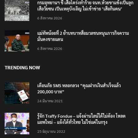
กรมอุทยานฯ ชี้ เสือโคร่งทำร้าย จนท.ห้วยขาแข้งเป็นลูก
เสือวัยซน เป็นเหตุบังเอิญ ไม่เข้าข่าย ‘เสือกินคน’
6 สิงหาคม 2026
แม่ทัพน้อยที่ 2 ย้ำบทบาทสื่อมวลชนหนุนภารกิจความ
มั่นคงชายแดน
6 สิงหาคม 2026
TRENDING NOW
เตือนภัย SMS หลอกลวง “คุณฝากเงินสำเร็จแล้ว
200,000 บาท”
24 มีนาคม 2021
รู้จัก Traffy Fondue – แจ้งผ่านไลน์ได้ไม่ต้อง โหลด
แอพใหม่ – แจ้งได้ทั่วไทย ไม่ใช่แค่ในกรุง
25 มิถุนายน 2022