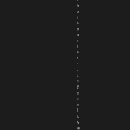
h
e
r
e
p
o
r
t
e
r
s
.
c
o
ติ
ด
ต่
อ
โ
ฆ
ษ
ณ