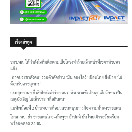
เรื่องล่าสุด
รมว.ทส. ให้กำลังใจทีมติดตามเสือโคร่งทำร้ายเจ้าหน้าที่เขตฯห้วยขา
แข้ง
‘ภาคประชาสังคม’ รวมตัวคัดค้าน ‘มิน ออง ไลง์’ เยือนไทย ขึงป้าย ‘ไม่
ต้อนรับอาชญากร’
กรมอุทยานฯ ชี้ เสือโคร่งทำร้าย จนท.ห้วยขาแข้งเป็นลูกเสือวัยซน เป็น
เหตุบังเอิญ ไม่เข้าข่าย ‘เสือกินคน’
แม่ทัพน้อยที่ 2 ย้ำบทบาทสื่อมวลชนหนุนภารกิจความมั่นคงชายแดน
โฆษก ทบ. ย้ำ ชายแดนไทย–กัมพูชา ยังปกติ ยัน ไทยเฝ้าระวังเตรียม
พร้อมตลอด 24 ชม.