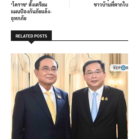
‘โคราช’ สั่งเตรียม
ชาวบ้าน​ที่ตากใบ
แผนป้องกันภัยแล้ง-
อุทกภัย
RELATED POSTS