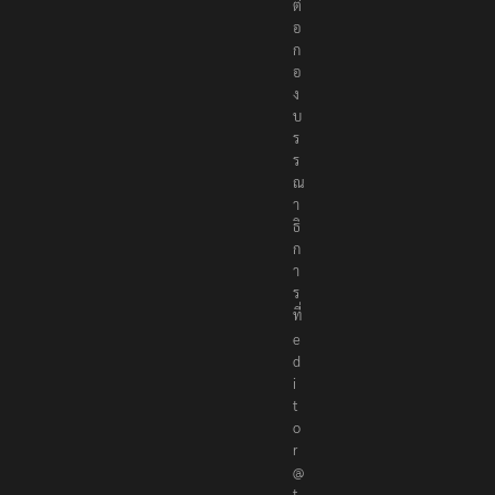
ต่
อ
ก
อ
ง
บ
ร
ร
ณ
า
ธิ
ก
า
ร
ที่
e
d
i
t
o
r
@
t