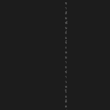
ช
า
สั
ม
พั
น
ธ์
แ
จ้
ง
ห
ม
า
ย
ข่
า
ว
ห
รื
อ
ติ
ด