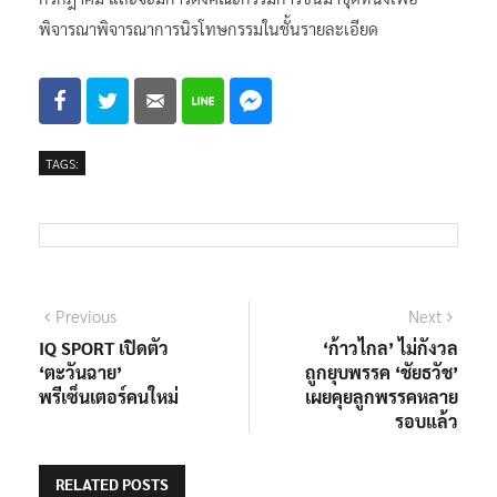
สรุปให้แล้วเสร็จก่อนที่จะเปิดสภาสมัยสามัญในครั้งหน้าเดือน
กรกฎาคม และจะมีการตั้งคณะกรรมการขึ้นมาชุดหนึ่งเพื่อ
พิจารณาพิจารณาการนิรโทษกรรมในชั้นรายละเอียด
TAGS:
แนะแนว
Previous
Next
Previous
Next
post:
post:
IQ SPORT เปิดตัว
‘ก้าวไกล’ ไม่กังวล
เรื่อง
‘ตะวันฉาย’
ถูกยุบพรรค ‘ชัยธวัช’
พรีเซ็นเตอร์คนใหม่
เผยคุยลูกพรรคหลาย
รอบแล้ว