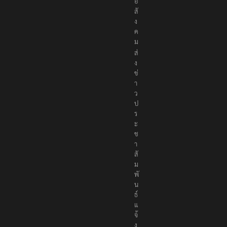
เ
พื่
อ
สั
ง
ค
ม
ส่
ง
ข่
า
ว
ป
ร
ะ
ช
า
สั
ม
พั
น
ธ์
แ