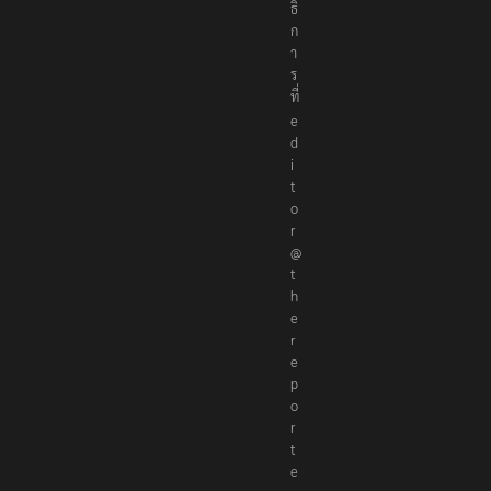
ณ
า
ธิ
ก
า
ร
ที่
e
d
i
t
o
r
@
t
h
e
r
e
p
o
r