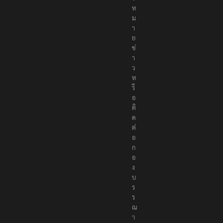
จ้
ง
ห
ม
า
ย
ข่
า
ว
ห
รื
อ
ติ
ด
ต่
อ
ก
อ
ง
บ
ร
ร