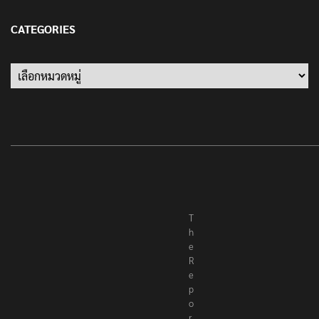
13 มกราคม 2022
CATEGORIES
Categories
T
h
e
R
e