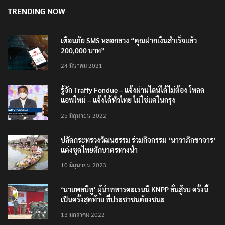
8 สิงหาคม 2026
TRENDING NOW
เตือนภัย SMS หลอกลวง “คุณฝากเงินสำเร็จแล้ว
200,000 บาท”
24 มีนาคม 2021
รู้จัก Traffy Fondue – แจ้งผ่านไลน์ได้ไม่ต้อง โหลด
แอพใหม่ – แจ้งได้ทั่วไทย ไม่ใช่แค่ในกรุง
25 มิถุนายน 2022
ปลัดกระทรวงวัฒนธรรม ร่วมกิจกรรม ‘นาวาภิกขาจาร’
แต่งชุดไทยตักบาตรทางน้ำ
10 มิถุนายน 2023
‘นายพลบีทู’ ผู้นำทหารคะเรนนี KNPP ลั่นสู้รบ ครั้งนี้
เป็นครั้งสุดท้าย ที่ประชาชนต้องชนะ