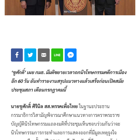
‘ชูศักดิ์’ เผย กมธ. มีมติขยายเวลาถกนิรโทษกรรมคดีการเมือง
อีก 60 วัน ยันทำรายงานสรุปแนวทางแล้วเสร็จก่อนเปิดสมัย
ประชุมสภา เดือนกรกฎาคมนี้
นายชูศักดิ์ ศิรินิล สส.พรรคเพื่อไทย
ในฐานะประธาน
กรรมาธิการวิสามัญพิจารณาศึกษาแนวทางการตราพระราช
บัญญัตินิรโทษกรรมแถลงมติที่ประชุมเห็นชอบร่วมกันว่าจะ