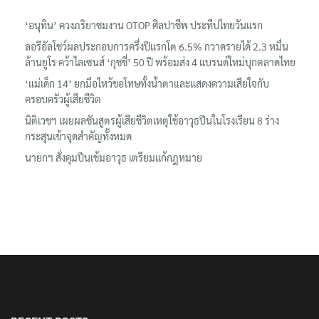
เรื่องล่าสุด
‘อนุทิน’ ควงภริยาชมงาน OTOP ศิลปาชีพ ประทีปไทยวันแรก
ลอรีอัลโชว์ผลประกอบการครึ่งปีแรกโต 6.5% กวาดรายได้ 2.3 หมื่น
ล้านยูโร คว้าไลเซนส์ ‘กุชชี่’ 50 ปี พร้อมส่ง 4 แบรนด์ใหม่บุกตลาดไทย
‘แม่เด็ก 14’ ยกมือไหว้ขอโทษทั้งน้ำตาและแสดงความเสียใจกับ
ครอบครัวผู้เสียชีวิต
นิติเวชฯ เผยผลชันสูตรผู้เสียชีวิตเหตุใช้อาวุธปืนในโรงเรียน 8 ร่าง
กระสุนเข้าจุดสำคัญทั้งหมด
นายกฯ สั่งคุมปืนเข้มอาวุธ เตรียมแก้กฎหมาย