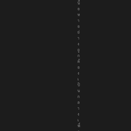
อ
เ
นื้
อ
ห
า
อ
ย่
า
ง
ถู
ก
ต้
อ
ง
เ
ป็
น
ก
ล
า
ง