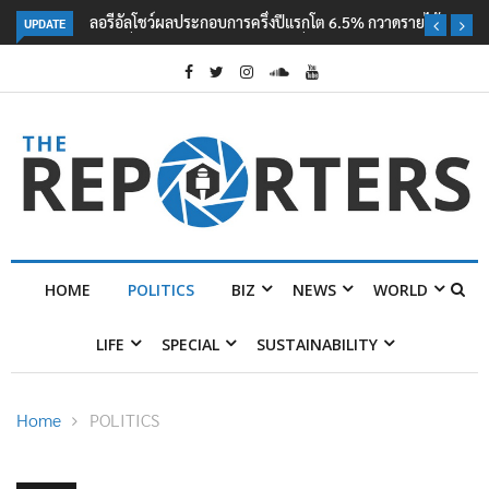
UPDATE
ลอรีอัลโชว์ผลประกอบการครึ่งปีแรกโต 6.5% กวาดรายได้ 2.3 หมื่นล้านยูโร
คว้าไลเซนส์ ‘กุชชี่’ 50 ปี พร้อมส่ง 4 แบรนด์ใหม่บุกตลาดไทย
HOME
POLITICS
BIZ
NEWS
WORLD
LIFE
SPECIAL
SUSTAINABILITY
Home
POLITICS