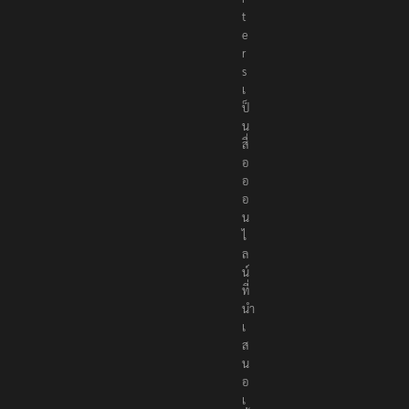
p
o
r
t
e
r
s
เ
ป็
น
สื่
อ
อ
อ
น
ไ
ล
น์
ที่
นำ
เ
ส
น