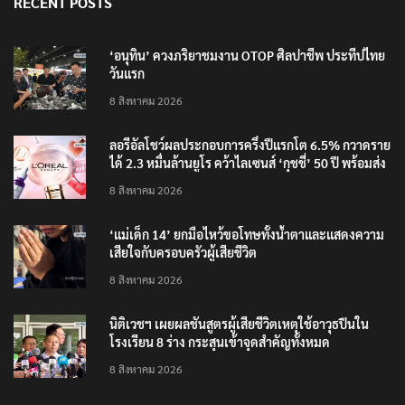
RECENT POSTS
‘อนุทิน’ ควงภริยาชมงาน OTOP ศิลปาชีพ ประทีปไทย
วันแรก
8 สิงหาคม 2026
ลอรีอัลโชว์ผลประกอบการครึ่งปีแรกโต 6.5% กวาดราย
ได้ 2.3 หมื่นล้านยูโร คว้าไลเซนส์ ‘กุชชี่’ 50 ปี พร้อมส่ง
4 แบรนด์ใหม่บุกตลาดไทย
8 สิงหาคม 2026
‘แม่เด็ก 14’ ยกมือไหว้ขอโทษทั้งน้ำตาและแสดงความ
เสียใจกับครอบครัวผู้เสียชีวิต
8 สิงหาคม 2026
นิติเวชฯ เผยผลชันสูตรผู้เสียชีวิตเหตุใช้อาวุธปืนใน
โรงเรียน 8 ร่าง กระสุนเข้าจุดสำคัญทั้งหมด