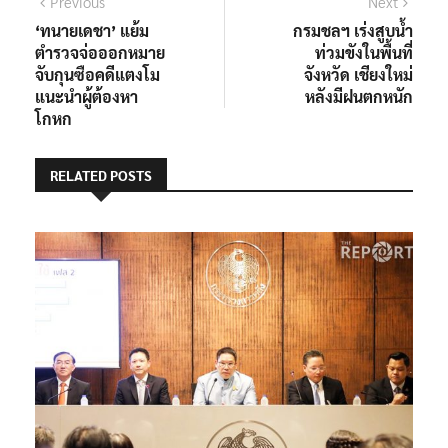
แนะแนว
Previous
Next
Previous
Next
post:
post:
‘ทนายเดชา’ แย้ม
กรมชลฯ เร่งสูบน้ำ
เรื่อง
ตำรวจจ่อออกหมาย
ท่วมขังในพื้นที่
จับกุนซือคดีแตงโม
จังหวัด เชียงใหม่
แนะนำผู้ต้องหา
หลังมีฝนตกหนัก
โกหก
RELATED POSTS