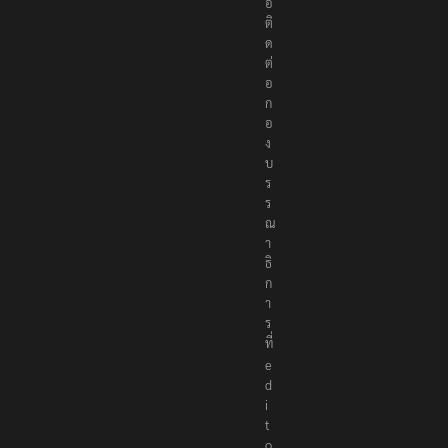
อ
ติ
ด
ต่
อ
ก
อ
ง
บ
ร
ร
ณ
า
ธิ
ก
า
ร
ที่
e
d
i
t
o