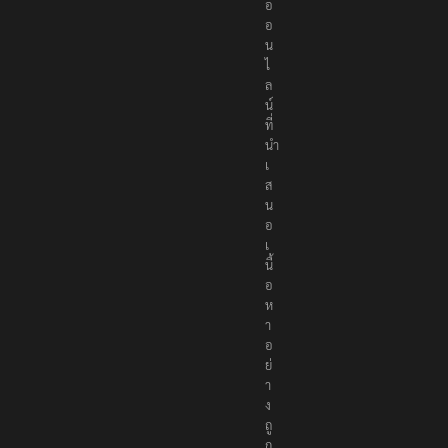
อ
อ
น
ไ
ล
น์
ที่
นำ
เ
ส
น
อ
เ
นื้
อ
ห
า
อ
ย่
า
ง
ถู
ก