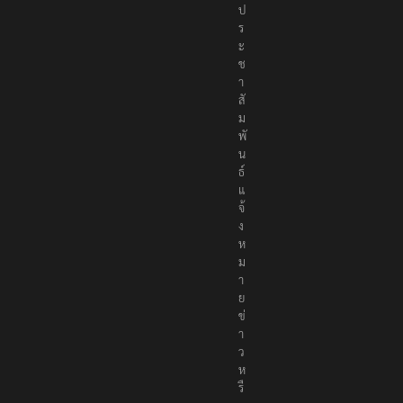
ป
ร
ะ
ช
า
สั
ม
พั
น
ธ์
แ
จ้
ง
ห
ม
า
ย
ข่
า
ว
ห
รื