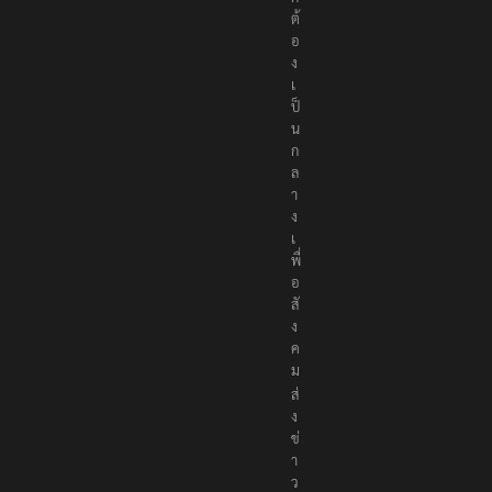
ต้
อ
ง
เ
ป็
น
ก
ล
า
ง
เ
พื่
อ
สั
ง
ค
ม
ส่
ง
ข่
า
ว