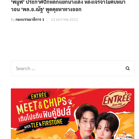
‘พีมูฟ’ ประกาศปักหลักแยกนางเลิ้ง หลังเจรจาไม่คืบหน้า
วอน ‘พล.อ.ณัฐ’ พูดคุยหาทางออก
By
กองบรรณาธิการ 1
24 มกราคม 2022