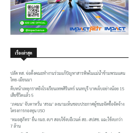
เรื่องล่าสุด
ปลัด ทส. จ่อตั้งคณะทำงานร่วมแก้ปัญหาสารพิษในแม่น้ำข้ามพรมแดน
ไทย-เมียนมา
คืบหน้าเหตุกราดยิงโรงเรียนเทพศิรินทร์ นนทบุรี บาดเจ็บอย่างน้อย 15
เสียชีวิตแล้ว 5
‘ภคมน’ จับตาหวั่น ‘สรณ’ ลงนามเห็นชอบประกาศผู้ชนะจัดซื้อจัดจ้าง
โครงการกองทุน USO
‘หมอสุภัทร’ ยื่น กมธ.งบฯ สอบใช้งบอีเวนต์ สธ.-สปสช. แฉcใช้งบกว่า
7 ล้าน