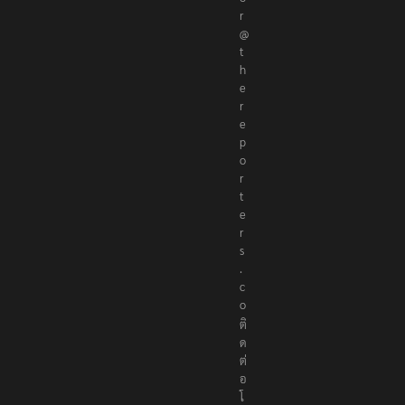
r
@
t
h
e
r
e
p
o
r
t
e
r
s
.
c
o
ติ
ด
ต่
อ
โ