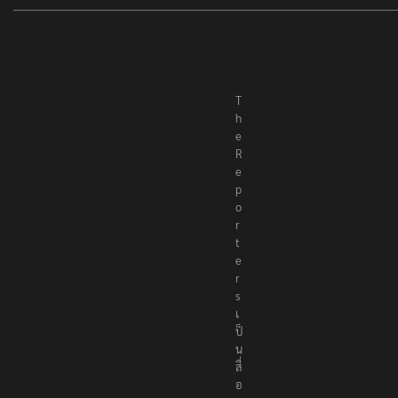
T
h
e
R
e
p
o
r
t
e
r
s
เ
ป็
น
สื่
อ