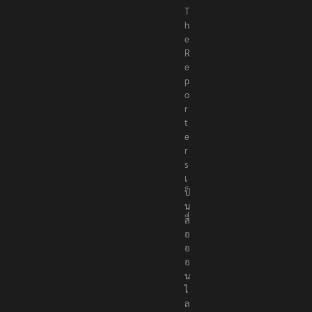
T
h
e
R
e
p
o
r
t
e
r
s
เ
ป็
น
สื่
อ
อ
อ
น
ไ
ล