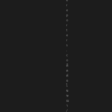
r
e
p
o
r
t
e
r
s
.
c
o
ติ
ด
ต่
อ
โ
ฆ
ษ
ณ
า
/