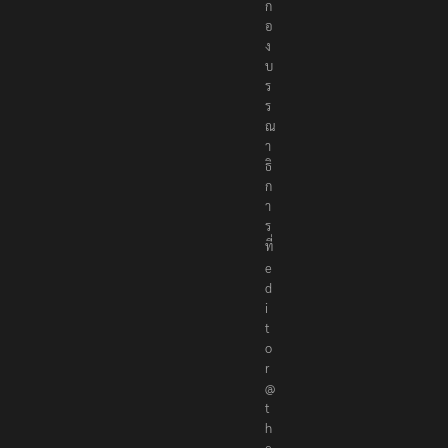
ก
อ
ง
บ
ร
ร
ณ
า
ธิ
ก
า
ร
ที่
e
d
i
t
o
r
@
t
h
e