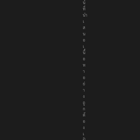
น์
ที่
นำ
เ
ส
น
อ
เ
นื้
อ
ห
า
อ
ย่
า
ง
ถู
ก
ต้
อ
ง
เ
ป็