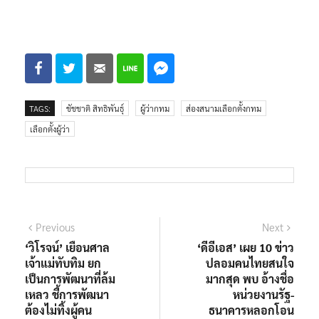
TAGS:
ชัชชาติ สิทธิพันธุ์
ผู้ว่ากทม
ส่องสนามเลือกตั้งกทม
เลือกตั้งผู้ว่า
แนะแนว
Previous
Next
Previous
Next
post:
post:
‘วิโรจน์’ เยือนศาล
‘ดีอีเอส’ เผย 10 ข่าว
เรื่อง
เจ้าแม่ทับทิม ยก
ปลอมคนไทยสนใจ
เป็นการพัฒนาที่ล้ม
มากสุด พบ อ้างชื่อ
เหลว ชี้การพัฒนา
หน่วยงานรัฐ-
ต้องไม่ทิ้งผู้คน
ธนาคารหลอกโอน