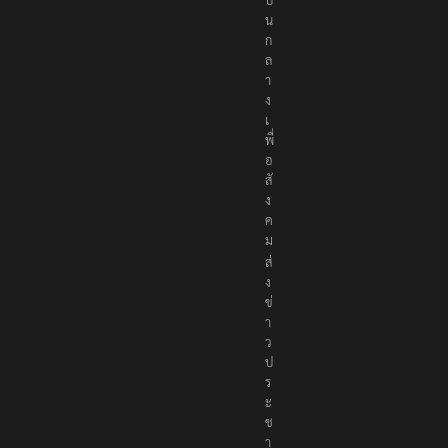
น
ก
ล
า
ง
เ
พื่
อ
สั
ง
ค
ม
ส่
ง
ข่
า
ว
ป
ร
ะ
ช
า