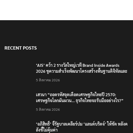
RECENT POSTS
‘AIS’ คว้า 2 รางวัลใหญ่เวที Brand Inside Awards
2026 ชูความสำเร็จพัฒนาโครงสร้างพื้นฐานดิจิทัลและ
บุคลากรยุค AI
5 สิงหาคม 2026
เสวนา “ถอดรหัสจุดเดือดเศรษฐกิจไทยปี 2570:
เศรษฐกิจโลกผันผวน… ธุรกิจไทยจะรับมืออย่างไร?”
5 สิงหาคม 2026
‘อภิสิทธิ์’ จี้รัฐบาลเคลียร์ปม ‘แลนด์บริดจ์’ ให้ชัด หลังค
ลังชี้ไม่คุ้มค่า