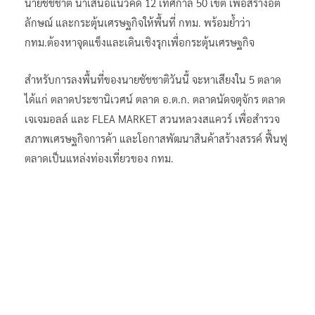
นายชัชชาติ นำเสนอแนวคิด 12 เทศกาล 50 เขต เพื่อสร้างอัต
ลักษณ์ และกระตุ้นเศรษฐกิจให้พื้นที่ กทม. พร้อมย้ำว่า
กทม.ต้องหาจุดแข็งและเดินเชิงรุกเพื่อกระตุ้นเศรษฐกิจ
สำหรับการลงพื้นที่ของนายชัชชาติวันนี้ จะหาเสียงใน 5 ตลาด
ได้แก่ ตลาดประชานิเวศน์ ตลาด อ.ต.ก. ตลาดนัดจตุจักร ตลาด
เจเจมอลล์ และ FLEA MARKET สวนหลวงสแควร์ เพื่อสำรวจ
สภาพเศรษฐกิจการค้า และโอกาสพัฒนาสินค้าสร้างสรรค์ ฟื้นฟู
ตลาดเป็นแหล่งท่องเที่ยวของ กทม.