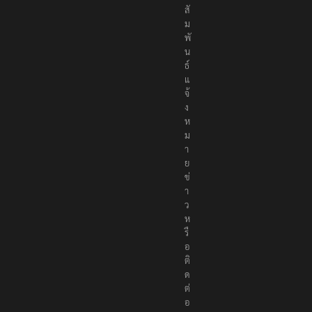
สั
ม
พั
น
ธ์
แ
จ้
ง
ห
ม
า
ย
ข่
า
ว
ห
รื
อ
ติ
ด
ต่
อ