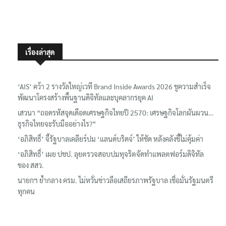
เรื่องล่าสุด
‘AIS’ คว้า 2 รางวัลใหญ่เวที Brand Inside Awards 2026 ชูความสำเร็จ
พัฒนาโครงสร้างพื้นฐานดิจิทัลและบุคลากรยุค AI
เสวนา “ถอดรหัสจุดเดือดเศรษฐกิจไทยปี 2570: เศรษฐกิจโลกผันผวน…
ธุรกิจไทยจะรับมืออย่างไร?”
‘อภิสิทธิ์’ จี้รัฐบาลเคลียร์ปม ‘แลนด์บริดจ์’ ให้ชัด หลังคลังชี้ไม่คุ้มค่า
‘อภิสิทธิ์’ เผย ปชป. ลุยตรวจสอบปมทุจริตจัดทำแพลตฟอร์มดิจิทัล
ของ สสว.
นายกฯ ย้ำกลาง ครม. ไม่หวั่นข่าวลือเสถียรภาพรัฐบาล เชื่อมั่นรัฐมนตรี
ทุกคน