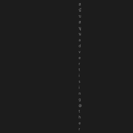
ส
นั
บ
ส
นุ
น
a
d
v
e
r
t
i
s
i
n
g
@
t
h
e
r