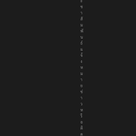
ะ
ช
า
สั
ม
พั
น
ธ์
แ
จ้
ง
ห
ม
า
ย
ข่
า
ว
ห
รื
อ
ติ
ด