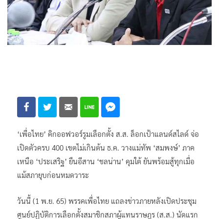
‘เพื่อไทย’ คิกออฟวอร์รูมเลือกตั้ง ส.ส. ล็อกเป้าแลนด์สไลด์ จ่อ
เปิดตัวครบ 400 เขตไม่เกินต้น ธ.ค. วางแม่ทัพ ‘สมพงษ์’ ภาค
เหนือ ‘ประเสริฐ’ ยืนอีสาน ‘ชลน่าน’ คุมใต้ ยันพร้อมสู้ทุกเมื่อ
แม้สภายุบก่อนหมดวาระ
วันนี้ (1 พ.ย. 65) พรรคเพื่อไทย แถลงข่าวภายหลังเปิดประชุม
ศูนย์ปฏิบัติการเลือกตั้งสมาชิกสภาผู้แทนราษฎร (ส.ส.) นัดแรก