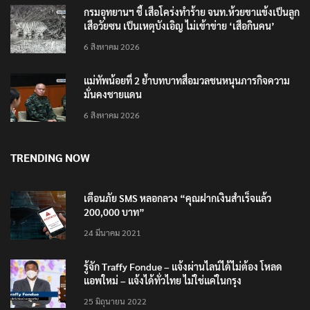
กรมอุทยานฯ ชี้ เสือโคร่งทำร้าย จนท.ห้วยขาแข้งเป็นลูก
เสือวัยซน เป็นเหตุบังเอิญ ไม่เข้าข่าย ‘เสือกินคน’
6 สิงหาคม 2026
แม่ทัพน้อยที่ 2 ย้ำบทบาทสื่อมวลชนหนุนภารกิจความ
มั่นคงชายแดน
6 สิงหาคม 2026
TRENDING NOW
เตือนภัย SMS หลอกลวง “คุณฝากเงินสำเร็จแล้ว
200,000 บาท”
24 มีนาคม 2021
รู้จัก Traffy Fondue – แจ้งผ่านไลน์ได้ไม่ต้อง โหลด
แอพใหม่ – แจ้งได้ทั่วไทย ไม่ใช่แค่ในกรุง
25 มิถุนายน 2022