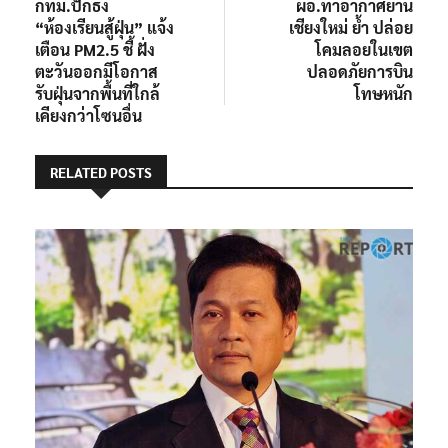
post:
post:
กทม.ปักธง
ผอ.ท่าอากาศยาน
เรื่อง
“ห้องเรียนสู้ฝุ่น” แจ้ง
เชียงใหม่ ย้ำ ปล่อย
เตือน PM2.5 ชี้ ฝั่ง
โคมลอยในเขต
ตะวันออกมีโอกาส
ปลอดภัยการบิน
รับฝุ่นจากพื้นที่ใกล้
โทษหนัก
เคียงกว่าโซนอื่น
RELATED POSTS