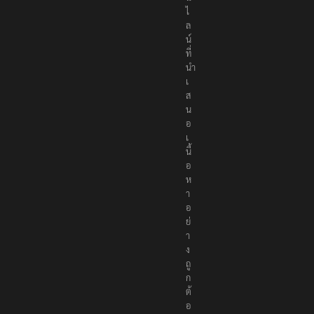
ไ
ล
น์
ที่
นำ
เ
ส
น
อ
เ
นื้
อ
ห
า
อ
ย่
า
ง
ถู
ก
ต้
อ