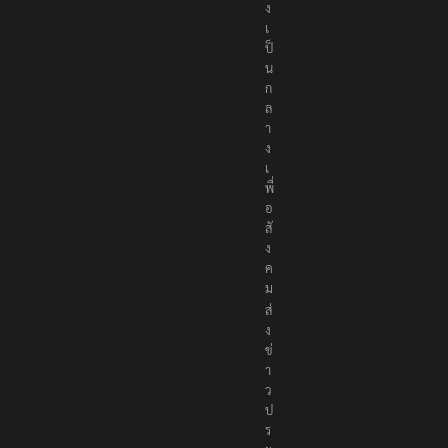
ง
เ
ป็
น
ก
ล
า
ง
เ
พื่
อ
สั
ง
ค
ม
ส่
ง
ข่
า
ว
ป
ร