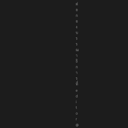
ต่
อ
ก
อ
ง
บ
ร
ร
ณ
า
ธิ
ก
า
ร
ที่
e
d
i
t
o
r
@