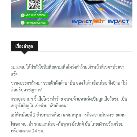
เรื่องล่าสุด
รมว.ทส. ให้กำลังใจทีมติดตามเสือโคร่งทำร้ายเจ้าหน้าที่เขตฯห้วยขา
แข้ง
‘ภาคประชาสังคม’ รวมตัวคัดค้าน ‘มิน ออง ไลง์’ เยือนไทย ขึงป้าย ‘ไม่
ต้อนรับอาชญากร’
กรมอุทยานฯ ชี้ เสือโคร่งทำร้าย จนท.ห้วยขาแข้งเป็นลูกเสือวัยซน เป็น
เหตุบังเอิญ ไม่เข้าข่าย ‘เสือกินคน’
แม่ทัพน้อยที่ 2 ย้ำบทบาทสื่อมวลชนหนุนภารกิจความมั่นคงชายแดน
โฆษก ทบ. ย้ำ ชายแดนไทย–กัมพูชา ยังปกติ ยัน ไทยเฝ้าระวังเตรียม
พร้อมตลอด 24 ชม.