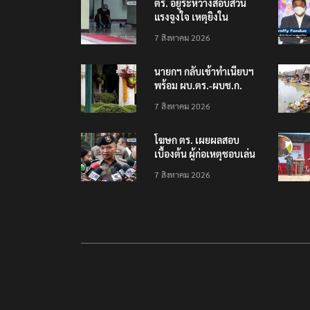
ตร. อยู่ระหว่างสอบสวน
แรงจูงใจ เหตุยิงใน
โรงเรียนเทพศิรินทร์
7 สิงหาคม 2026
นนทบุรี พบเด็กก่อเหตุ
เครียดเรื่องเรียน
นายกฯ กลับเข้าทำเนียบฯ
พร้อม ผบ.ตร.-ผบช.ก.
คาดถกปราบปรามอาวุธ
7 สิงหาคม 2026
ปืนเถื่อน
โฆษก ตร. เผยผลสอบ
เบื้องต้น ผู้ก่อเหตุชอบเล่น
เกมใช้อาวุธปืน-ค้นข้อมูล
7 สิงหาคม 2026
เหตุรุนแรงก่อนลงมือ