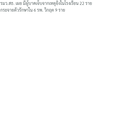
รมว.สธ. เผย มีผู้บาดเจ็บจากเหตุยิงในโรงเรียน 22 ราย
กระจายตัวรักษาใน 6 รพ. วิกฤต 9 ราย