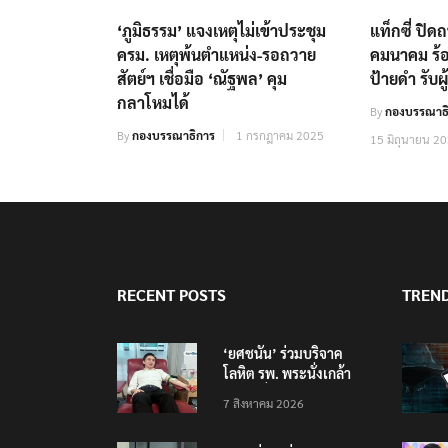
‘ภูมิธรรม’ แจงเหตุไม่เข้าประชุม
แท็กซี่ ปิ
ครม. เหตุพ้นตำแหน่ง-รอถวาย
คมนาคม ร้อ
สัตย์ฯ เชื่อมือ ‘ณัฐพล’ คุม
ป้ายดำ รับผ
กลาโหมได้
By
กองบรรณาธิ
By
กองบรรณาธิการ
1 กรกฎาคม 2025
15 มิถุนายน 2
RECENT POSTS
TREN
‘ยศชนัน’ ร่วมบริจาค
โลหิต รพ. พระนั่งเกล้า
ช่วยเหยื่อเหตุ รร.
7 สิงหาคม 2026
เทพศิรินทร์ นนทบุรี