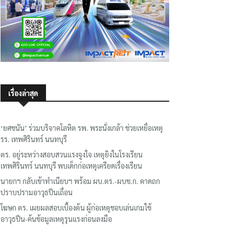
เรื่องล่าสุด
‘ยศชนัน’ ร่วมบริจาคโลหิต รพ. พระนั่งเกล้า ช่วยเหยื่อเหตุ
รร. เทพศิรินทร์ นนทบุรี
ตร. อยู่ระหว่างสอบสวนแรงจูงใจ เหตุยิงในโรงเรียน
เทพศิรินทร์ นนทบุรี พบเด็กก่อเหตุเครียดเรื่องเรียน
นายกฯ กลับเข้าทำเนียบฯ พร้อม ผบ.ตร.-ผบช.ก. คาดถก
ปราบปรามอาวุธปืนเถื่อน
โฆษก ตร. เผยผลสอบเบื้องต้น ผู้ก่อเหตุชอบเล่นเกมใช้
อาวุธปืน-ค้นข้อมูลเหตุรุนแรงก่อนลงมือ