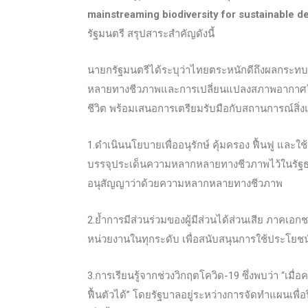
mainstreaming biodive
rsity for sustainable 
รัฐมนตรี สรุปสาระสำคัญดังนี้
นายกรัฐมนตรีได้ระบุว่าไทยตระหนักดีถึงผลกร
หลายทางชีวภาพและการเปลี่ยนแปลงสภาพอากาศในทุกพ
ชีวิต พร้อมเสนอการเตรียมรับมือกับสถานการณ์สิ่งแว
1.ดำเนินนโยบายเพื่ออนุรักษ์ คุ้มครอง ฟื้นฟู แล
บรรจุประเด็นความหลากหลายทางชีวภาพไว้ในรัฐธ
อนุสัญญาว่าด้วยความหลากหลายทางชีวภาพ
2.ย้ำการมีส่วนร่วมของผู้มีส่วนได้ส่วนเสีย ภาค
หน่วยงานในทุกระดับ เพื่อสนับสนุนการใช้ประโยชน์อ
3.การเรียนรู้จากช่วงวิกฤตโควิด-19 ซึ่งพบว่า “
ฟื้นตัวได้” โดยรัฐบาลอยู่ระหว่างการจัดทำแผนเพื่