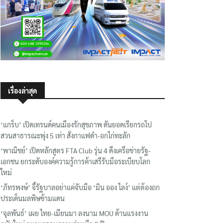
เรื่องล่าสุด
‘แกร็บ’ เปิดเทรนด์คนเมืองรักสุขภาพ ดันยอดเรียกรถไป
สวนสาธารณะพุ่ง 5 เท่า สั่งกาแฟดำ-อกไก่ทะลัก
‘พาณิชย์’ เปิดหลักสูตร FTA Club รุ่น 4 ดึงเครือข่ายรัฐ-
เอกชน ยกระดับองค์ความรู้การค้าเสรีรับมือระเบียบโลก
ใหม่
‘ภัทรพงษ์’ จี้รัฐบาลอย่าแค่จับมือ ‘มิน ออง ไลง์’ แต่ต้องถก
ประเด็นมลพิษข้ามแดน
‘จุลพันธ์’ เผย ไทย-เมียนมา ลงนาม MOU ด้านแรงงาน