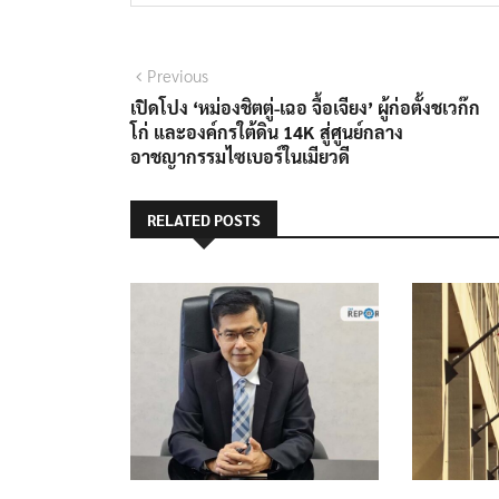
แนะแนว
Previous
Previous
post:
เปิดโปง ‘หม่องชิตตู่-เฉอ จื้อเจียง’ ผู้ก่อตั้งชเวก๊ก
เรื่อง
โก่ และองค์กรใต้ดิน 14K สู่ศูนย์กลาง
อาชญากรรมไซเบอร์ในเมียวดี
RELATED POSTS