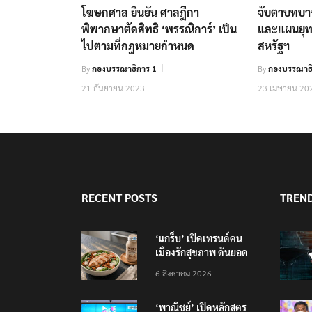
โฆษกศาล ยืนยัน ศาลฎีกา
จับตาบทบา
พิพากษาตัดสิทธิ ‘พรรณิการ์’ เป็น
และแผนยุท
ไปตามที่กฎหมายกำหนด
สหรัฐฯ
By
กองบรรณาธิการ 1
By
กองบรรณาธิ
21 กันยายน 2023
23 เมษายน 20
RECENT POSTS
TREN
‘แกร็บ’ เปิดเทรนด์คน
เมืองรักสุขภาพ ดันยอด
เรียกรถไปสวนสาธารณะ
6 สิงหาคม 2026
พุ่ง 5 เท่า สั่งกาแฟดำ-
อกไก่ทะลัก
‘พาณิชย์’ เปิดหลักสูตร