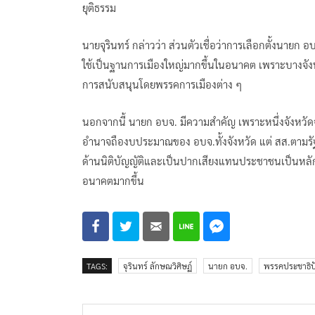
ยุติธรรม
นายจุรินทร์​ กล่าวว่า​ ส่วนตัวเชื่อว่าการเลือกตั้งนายก อ
ใช้เป็นฐานการเมืองใหญ่มากขึ้นในอนาคต เพราะบางจังหว
การสนับสนุนโดยพรรคการเมืองต่าง​ ๆ​
นอกจากนี้​ นายก​ อบจ. มีความสำคัญ​ เพราะหนึ่งจังหวั
อำนาจถืองบประมาณของ อบจ.ทั้งจังหวัด แต่ สส.ตามรัฐธ
ด้านนิติบัญญัติและเป็นปากเสียงแทนประชาชนเป็นหลั
อนาคตมากขึ้น
TAGS:
จุรินทร์ ลักษณวิศิษฏ์
นายก อบจ.
พรรคประชาธิปั