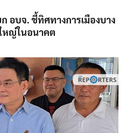
นายก​ อบจ. ชี้ทิศทางการเมืองบาง
งใหญ่ในอนาคต​