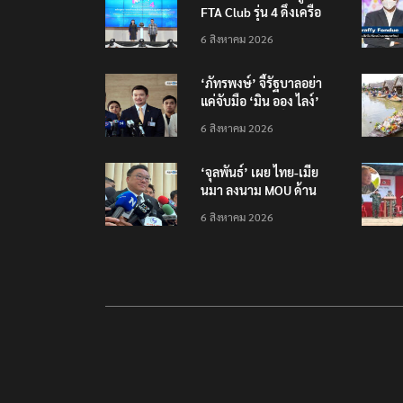
FTA Club รุ่น 4 ดึงเครือ
ข่ายรัฐ-เอกชน ยกระดับ
6 สิงหาคม 2026
องค์ความรู้การค้าเสรี
รับมือระเบียบโลกใหม่
‘ภัทรพงษ์’ จี้รัฐบาลอย่า
แค่จับมือ ‘มิน ออง ไลง์’
แต่ต้องถกประเด็นมลพิษ
6 สิงหาคม 2026
ข้ามแดน
‘จุลพันธ์’ เผย ไทย-เมีย
นมา ลงนาม MOU ด้าน
แรงงาน ฉบับใหม่ ขยาย
6 สิงหาคม 2026
กรอบความร่วมมือ 5 ปี