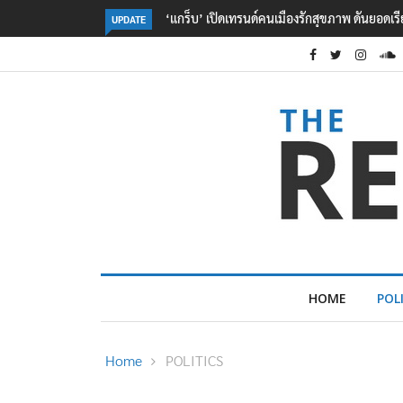
่ง 5 เท่า สั่งกาแฟดำ-อกไก่ทะลัก
‘พาณิชย์’ เปิดหลักสูตร FTA Club รุ่น 4 ดึงเคร
UPDATE
ระเบียบโลกใหม่
HOME
POL
Home
POLITICS