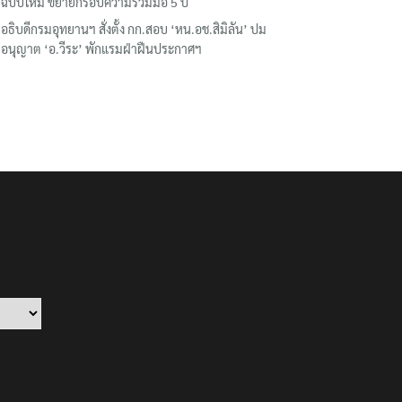
ฉบับใหม่ ขยายกรอบความร่วมมือ 5 ปี
อธิบดีกรมอุทยานฯ​ สั่งตั้ง กก.สอบ ‘หน.อช.สิมิลัน’ ปม
อนุญาต ‘อ.วีระ’ พักแรมฝ่าฝืนประกาศฯ