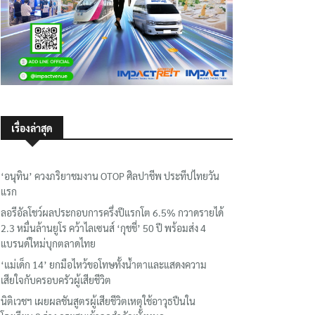
เรื่องล่าสุด
‘อนุทิน’ ควงภริยาชมงาน OTOP ศิลปาชีพ ประทีปไทยวัน
แรก
ลอรีอัลโชว์ผลประกอบการครึ่งปีแรกโต 6.5% กวาดรายได้
2.3 หมื่นล้านยูโร คว้าไลเซนส์ ‘กุชชี่’ 50 ปี พร้อมส่ง 4
แบรนด์ใหม่บุกตลาดไทย
‘แม่เด็ก 14’ ยกมือไหว้ขอโทษทั้งน้ำตาและแสดงความ
เสียใจกับครอบครัวผู้เสียชีวิต
นิติเวชฯ เผยผลชันสูตรผู้เสียชีวิตเหตุใช้อาวุธปืนใน