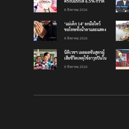
ครึ่งปีแรกโต 6.5% กวาด
รายได้ 2.3 หมื่นล้านยูโร
8 สิงหาคม 2026
คว้าไลเซนส์ ‘กุชชี่’ 50 ปี
พร้อมส่ง 4 แบรนด์ใหม่บุก
‘แม่เด็ก 14’ ยกมือไหว้
ตลาดไทย
ขอโทษทั้งน้ำตาและแสดง
ความเสียใจกับครอบครัวผู้
8 สิงหาคม 2026
เสียชีวิต
นิติเวชฯ เผยผลชันสูตรผู้
เสียชีวิตเหตุใช้อาวุธปืนใน
โรงเรียน 8 ร่าง กระสุนเข้า
8 สิงหาคม 2026
จุดสำคัญทั้งหมด