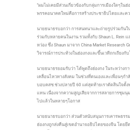
“ผมไม่เคยมีส่วนเกี่ยวข้องกับกลุ่มการเมืองใดๆใ
พรรคอนาคตใหม่คือการสร้างประชาธิปไตยและคว
นายธนาธรบอกว่า การสนทนาและถ่ายรูปร่วมกันในหมู่
ร่วมกับหลายคนในงาน รวมทั้งกับ Shaun L. Rein แ
หว่อง ซึ่ง Shaun มาจาก China Market Research Gro
วิจารณ์การประท้วงในฮ่องกงและขึ้นเวทีถกเถียงกับ
นายธนาธรยอมรับว่า ได้พูดถึงฮ่องกง ในระหว่างก
เคลื่อนไหวทางสังคม ในช่วงที่ตนเองและเพื่อนๆกำ
บอบคสช.ช่วงปลายปี 60 แต่สุดท้ายเราตัดสินใจตั้ง
แทน เนื่องจากความสูญเสียจากการสลายการชุมนุมปี 25
ไปแล้วในหลายๆโอกาส
นายธนาธรบอกว่า ส่วนตัวสนับสนุนการเคารพธรรมนูญ
ฮ่องกงถูกส่งคืนสู่เขตอำนาจอธิปไตยของจีน โดยยึ