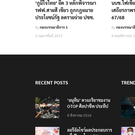
‘ภูมิใจไทย’ ยึด 3 หลักพิจารณา
นบข.ไฟเขี
รฟฟ.สายสี เขียว ถูกกฎหมาย
เสถียรภาพร
ประโยชน์รัฐ ลดรายจ่าย ปชช.
67/68
By
กองบรรณาธิการ 1
By
กองบรรณาธ
9 กุมภาพันธ์ 2022
9 พฤศจิกายน 
RECENT POSTS
TREN
‘อนุทิน’ ควงภริยาชมงาน
OTOP ศิลปาชีพ ประทีป
ไทยวันแรก
8 สิงหาคม 2026
ลอรีอัลโชว์ผลประกอบการ