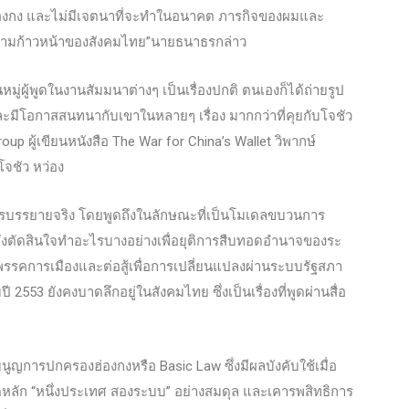
นฮ่องกง และไม่มีเจตนาที่จะทำในอนาคต ภารกิจของผมและ
ามก้าวหน้าของสังคมไทย”นายธนาธรกล่าว
ผู้พูดในงานสัมมนาต่างๆ เป็นเรื่องปกติ ตนเองก็ได้ถ่ายรูป
ละมีโอกาสสนทนากับเขาในหลายๆ เรื่อง มากกว่าที่คุยกับโจชัว
up ผู้เขียนหนังสือ The War for China’s Wallet วิพากษ์
โจชัว หว่อง
ารบรรยายจริง โดยพูดถึงในลักษณะที่เป็นโมเดลขบวนการ
ลังตัดสินใจทำอะไรบางอย่างเพื่อยุติการสืบทอดอำนาจของระ
พรรคการเมืองและต่อสู้เพื่อการเปลี่ยนแปลงผ่านระบบรัฐสภา
53 ยังคงบาดลึกอยู่ในสังคมไทย ซึ่งเป็นเรื่องที่พูดผ่านสื่อ
การปกครองฮ่องกงหรือ Basic Law ซึ่งมีผลบังคับใช้เมื่อ
ดหลัก “หนึ่งประเทศ สองระบบ” อย่างสมดุล และเคารพสิทธิการ