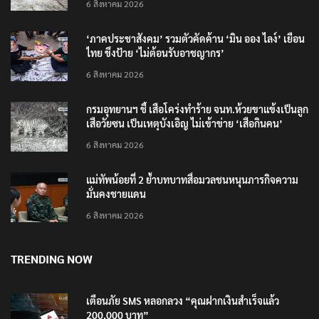
6 สิงหาคม 2026
‘ภาคประชาสังคม’ รวมตัวคัดค้าน ‘มิน ออง ไลง์’ เยือน
ไทย ขึงป้าย ‘ไม่ต้อนรับอาชญากร’
6 สิงหาคม 2026
กรมอุทยานฯ ชี้ เสือโคร่งทำร้าย จนท.ห้วยขาแข้งเป็นลูก
เสือวัยซน เป็นเหตุบังเอิญ ไม่เข้าข่าย ‘เสือกินคน’
6 สิงหาคม 2026
แม่ทัพน้อยที่ 2 ย้ำบทบาทสื่อมวลชนหนุนภารกิจความ
มั่นคงชายแดน
6 สิงหาคม 2026
TRENDING NOW
เตือนภัย SMS หลอกลวง “คุณฝากเงินสำเร็จแล้ว