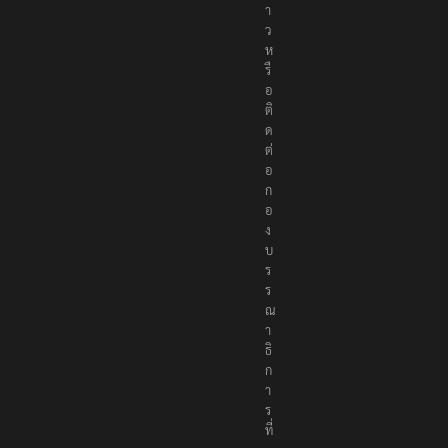
ข่
า
ว
ห
รื
อ
ติ
ด
ต่
อ
ก
อ
ง
บ
ร
ร
ณ
า
ธิ
ก
า
ร