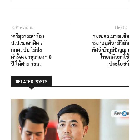
แนะแนว
Previous
Next
Previous
Next
post:
post:
‘ศรีสุวรรณ’ ร้อง
รมต.สธ.มาเลเซีย
เรื่อง
ป.ป.ช.เอาผิด 7
ชม ‘อนุทิน’ มีวิสัย
กกต. ปม ไม่ส่ง
ทัศน์ นำภูมิปัญญา
คำร้องอายุนายกฯ 8
ไทยกลับมาใช้
ปี ให้ศาล รธน.
ประโยชน์
RELATED POSTS