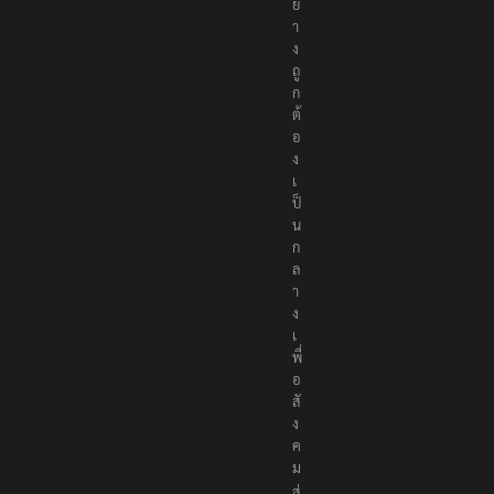
อ
ย่
า
ง
ถู
ก
ต้
อ
ง
เ
ป็
น
ก
ล
า
ง
เ
พื่
อ
สั
ง
ค
ม