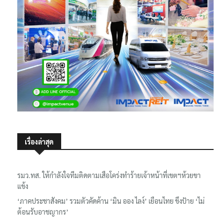
เรื่องล่าสุด
รมว.ทส. ให้กำลังใจทีมติดตามเสือโคร่งทำร้ายเจ้าหน้าที่เขตฯห้วยขา
แข้ง
‘ภาคประชาสังคม’ รวมตัวคัดค้าน ‘มิน ออง ไลง์’ เยือนไทย ขึงป้าย ‘ไม่