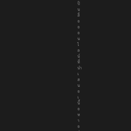
เ
ป็
น
สื่
อ
อ
อ
น
ไ
ล
น์
ที่
นำ
เ
ส
น
อ
เ
นื้
อ
ห
า