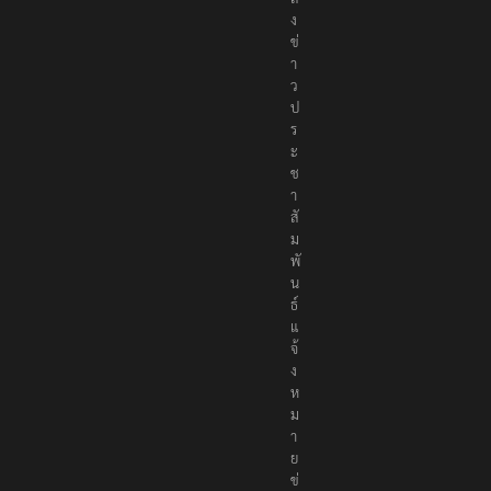
ส่
ง
ข่
า
ว
ป
ร
ะ
ช
า
สั
ม
พั
น
ธ์
แ
จ้
ง
ห
ม
า
ย