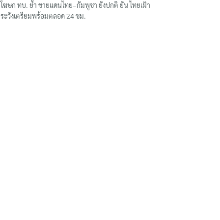
โฆษก ทบ. ย้ำ ชายแดนไทย–กัมพูชา ยังปกติ ยัน ไทยเฝ้า
ระวังเตรียมพร้อมตลอด 24 ชม.