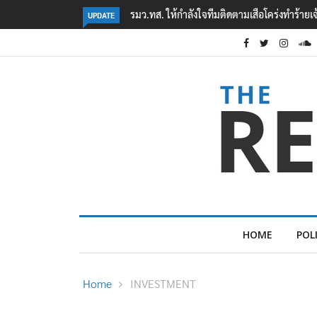
งทำร้ายเจ้าหน้าที่เขตฯห้วยขาแข้ง
‘ภาคประชาสังคม’ รวมตัวคัดค้าน ‘มิน ออง ไลง์
UPDATE
ต้อนรับอาชญากร’
HOME
POL
Home
INVESTMENT