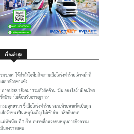
เรื่องล่าสุด
รมว.ทส. ให้กำลังใจทีมติดตามเสือโคร่งทำร้ายเจ้าหน้าที่
เขตฯห้วยขาแข้ง
‘ภาคประชาสังคม’ รวมตัวคัดค้าน ‘มิน ออง ไลง์’ เยือนไทย
ขึงป้าย ‘ไม่ต้อนรับอาชญากร’
กรมอุทยานฯ ชี้ เสือโคร่งทำร้าย จนท.ห้วยขาแข้งเป็นลูก
เสือวัยซน เป็นเหตุบังเอิญ ไม่เข้าข่าย ‘เสือกินคน’
แม่ทัพน้อยที่ 2 ย้ำบทบาทสื่อมวลชนหนุนภารกิจความ
มั่นคงชายแดน