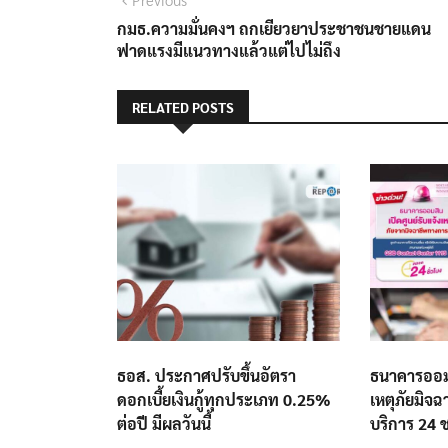
แนะแนว
post:
กมธ.ความมั่นคงฯ ถกเยียวยาประชาชนชายแดน
เรื่อง
ฟาดแรงมีแนวทางแล้วแต่ไปไม่ถึง
RELATED POSTS
ธอส. ประกาศปรับขึ้นอัตรา
ธนาคารออมส
ดอกเบี้ยเงินกู้ทุกประเภท 0.25%
เหตุภัยมิจฉ
ต่อปี มีผลวันนี้
บริการ 24 