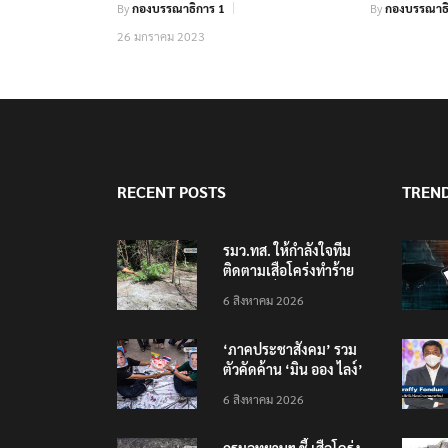
By
กองบรรณาธิการ 1
By
กองบรรณาธิ
26 มกราคม 2023
RECENT POSTS
TREN
รมว.ทส. ให้กำลังใจทีม
ติดตามเสือโคร่งทำร้าย
เจ้าหน้าที่เขตฯห้วยขาแข้ง
6 สิงหาคม 2026
‘ภาคประชาสังคม’ รวม
ตัวคัดค้าน ‘มิน ออง ไลง์’
เยือนไทย ขึงป้าย ‘ไม่
6 สิงหาคม 2026
ต้อนรับอาชญากร’