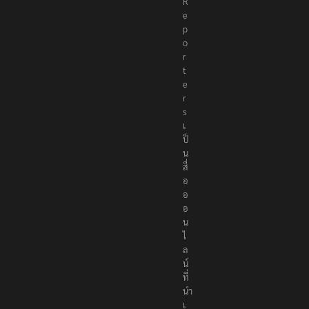
R
e
p
o
r
t
e
r
s
เ
ป็
น
สื่
อ
อ
อ
น
ไ
ล
น์
ที่
นำ
เ