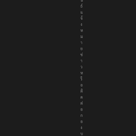
ธ์
แ
จ้
ง
ห
ม
า
ย
ข่
า
ว
ห
รื
อ
ติ
ด
ต่
อ
ก
อ
ง
บ