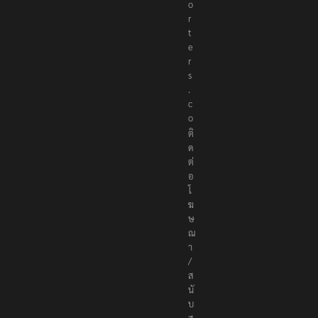
o
r
t
e
r
s
.
c
o
ติ
ด
ต่
อ
โ
ฆ
ษ
ณ
า
/
ส
นั
บ
ส