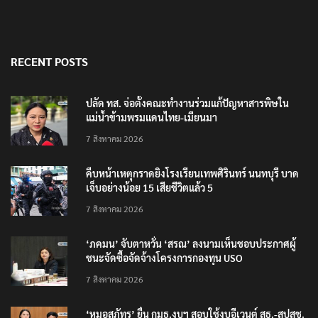
RECENT POSTS
ปลัด ทส. จ่อตั้งคณะทำงานร่วมแก้ปัญหาสารพิษใน
แม่น้ำข้ามพรมแดนไทย-เมียนมา
7 สิงหาคม 2026
คืบหน้าเหตุกราดยิงโรงเรียนเทพศิรินทร์ นนทบุรี บาด
เจ็บอย่างน้อย 15 เสียชีวิตแล้ว 5
7 สิงหาคม 2026
‘ภคมน’ จับตาหวั่น ‘สรณ’ ลงนามเห็นชอบประกาศผู้
ชนะจัดซื้อจัดจ้างโครงการกองทุน USO
7 สิงหาคม 2026
‘หมอสุภัทร’ ยื่น กมธ.งบฯ สอบใช้งบอีเวนต์ สธ.-สปสช.