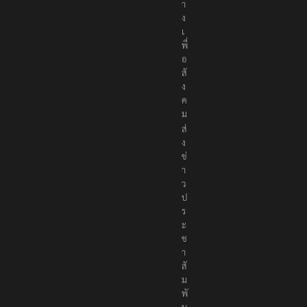
า
ง
เ
พื่
อ
สั
ง
ค
ม
ส่
ง
ข่
า
ว
ป
ร
ะ
ช
า
สั
ม
พั
น