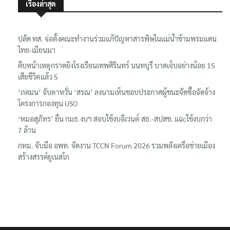
เรื่องล่าสุด
ปลัด ทส. จ่อตั้งคณะทำงานร่วมแก้ปัญหาสารพิษในแม่น้ำข้ามพรมแดน
ไทย-เมียนมา
คืบหน้าเหตุกราดยิงโรงเรียนเทพศิรินทร์ นนทบุรี บาดเจ็บอย่างน้อย 15
เสียชีวิตแล้ว 5
‘ภคมน’ จับตาหวั่น ‘สรณ’ ลงนามเห็นชอบประกาศผู้ชนะจัดซื้อจัดจ้าง
โครงการกองทุน USO
‘หมอสุภัทร’ ยื่น กมธ.งบฯ สอบใช้งบอีเวนต์ สธ.-สปสช. แฉcใช้งบกว่า
7 ล้าน
กทม. จับมือ อพท. จัดงาน TCCN Forum 2026 รวมพลังเครือข่ายเมือง
สร้างสรรค์ยูเนสโก