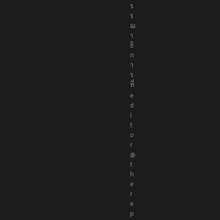
ร
ร
ณ
า
ธิ
ก
า
ร
ที่
e
d
i
t
o
r
@
t
h
e
r
e
p