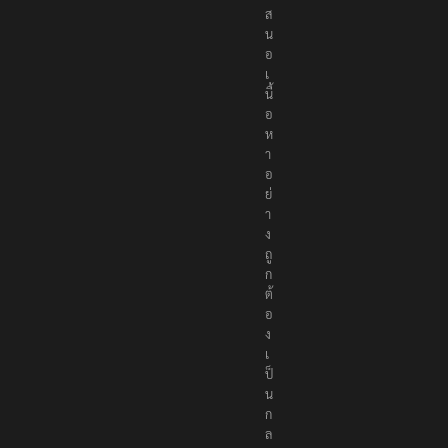
ส
น
อ
เ
นื้
อ
ห
า
อ
ย่
า
ง
ถู
ก
ต้
อ
ง
เ
ป็
น
ก
ล