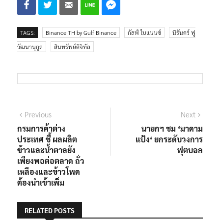
TAGS:
Binance TH by Gulf Binance
กัลฟ์ ไบแนนซ์
นิรันดร์ ฟู
วัฒนานุกูล
สินทรัพย์ดิจิทัล
แนะแนว
Previous
Next
Previous
Next
post:
post:
กรมการค้าต่าง
นายกฯ ชม ‘มาดาม
เรื่อง
ประเทศ ชี้ ผลผลิต
แป้ง‘ ยกระดับวงการ
ข้าวและน้ำตาลยัง
ฟุตบอล
เพียงพอต่อตลาด ถั่ว
เหลืองและข้าวโพด
ต้องนำเข้าเพิ่ม
RELATED POSTS