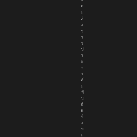
ค
ม
ส่
ง
ข่
า
ว
ป
ร
ะ
ช
า
สั
ม
พั
น
ธ์
แ
จ้
ง
ห
ม