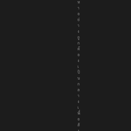
ห
า
อ
ย่
า
ง
ถู
ก
ต้
อ
ง
เ
ป็
น
ก
ล
า
ง
เ
พื่
อ
สั
ง