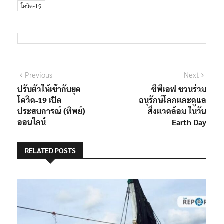
โควิด-19
แนะแนว
Previous
Next
Previous
Next
post:
post:
ปรับตัวให้เข้ากับยุค
ซีพีเอฟ ชวนร่วม
เรื่อง
โควิด-19 เปิด
อนุรักษ์โลกและดูแล
ประสบการณ์ (ทิพย์)
สิ่งแวดล้อม ในวัน
ออนไลน์
Earth Day
RELATED POSTS