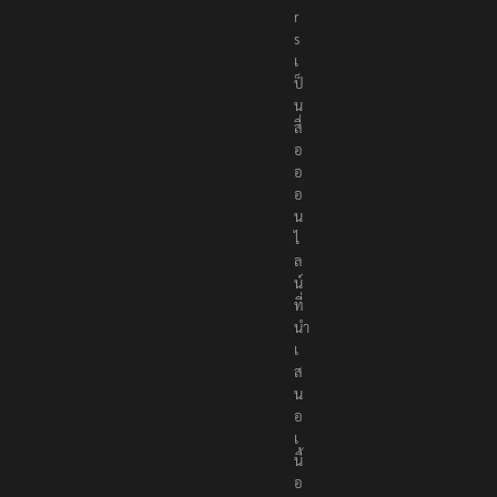
r
s
เ
ป็
น
สื่
อ
อ
อ
น
ไ
ล
น์
ที่
นำ
เ
ส
น
อ
เ
นื้
อ