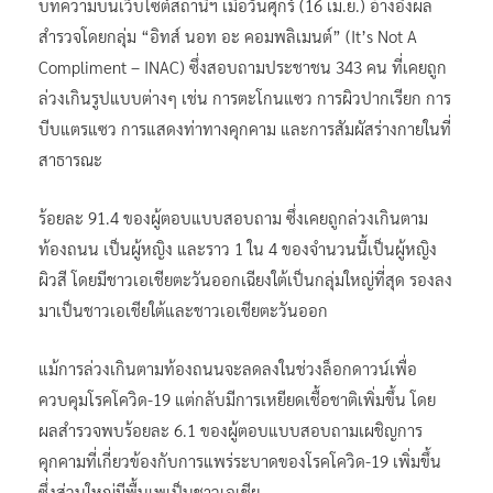
บทความบนเว็บไซต์สถานีฯ เมื่อวันศุกร์ (16 เม.ย.) อ้างอิงผล
สำรวจโดยกลุ่ม “อิทส์ นอท อะ คอมพลิเมนต์” (It’s Not A
Compliment – INAC) ซึ่งสอบถามประชาชน 343 คน ที่เคยถูก
ล่วงเกินรูปแบบต่างๆ เช่น การตะโกนแซว การผิวปากเรียก การ
บีบแตรแซว การแสดงท่าทางคุกคาม และการสัมผัสร่างกายในที่
สาธารณะ
ร้อยละ 91.4 ของผู้ตอบแบบสอบถาม ซึ่งเคยถูกล่วงเกินตาม
ท้องถนน เป็นผู้หญิง และราว 1 ใน 4 ของจำนวนนี้เป็นผู้หญิง
ผิวสี โดยมีชาวเอเชียตะวันออกเฉียงใต้เป็นกลุ่มใหญ่ที่สุด รองลง
มาเป็นชาวเอเชียใต้และชาวเอเชียตะวันออก
แม้การล่วงเกินตามท้องถนนจะลดลงในช่วงล็อกดาวน์เพื่อ
ควบคุมโรคโควิด-19 แต่กลับมีการเหยียดเชื้อชาติเพิ่มขึ้น โดย
ผลสำรวจพบร้อยละ 6.1 ของผู้ตอบแบบสอบถามเผชิญการ
คุกคามที่เกี่ยวข้องกับการแพร่ระบาดของโรคโควิด-19 เพิ่มขึ้น
ซึ่งส่วนใหญ่มีพื้นเพเป็นชาวเอเชีย