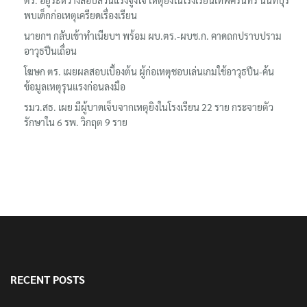
ตร. อยู่ระหว่างสอบสวนแรงจูงใจ เหตุยิงในโรงเรียนเทพศิรินทร์ นนทบุรี
พบเด็กก่อเหตุเครียดเรื่องเรียน
นายกฯ กลับเข้าทำเนียบฯ พร้อม ผบ.ตร.-ผบช.ก. คาดถกปราบปราม
อาวุธปืนเถื่อน
โฆษก ตร. เผยผลสอบเบื้องต้น ผู้ก่อเหตุชอบเล่นเกมใช้อาวุธปืน-ค้น
ข้อมูลเหตุรุนแรงก่อนลงมือ
รมว.สธ. เผย มีผู้บาดเจ็บจากเหตุยิงในโรงเรียน 22 ราย กระจายตัว
รักษาใน 6 รพ. วิกฤต 9 ราย
RECENT POSTS