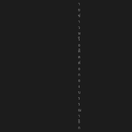
า
ย
ข่
า
ว
ห
รื
อ
ติ
ด
ต่
อ
ก
อ
ง
บ
ร
ร
ณ
า
ธิ
ก