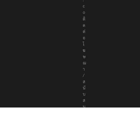
c
o
ติ
ด
ต่
อ
โ
ฆ
ษ
ณ
า
/
ส
นั
บ
ส
นุ
น
a
d
v
e