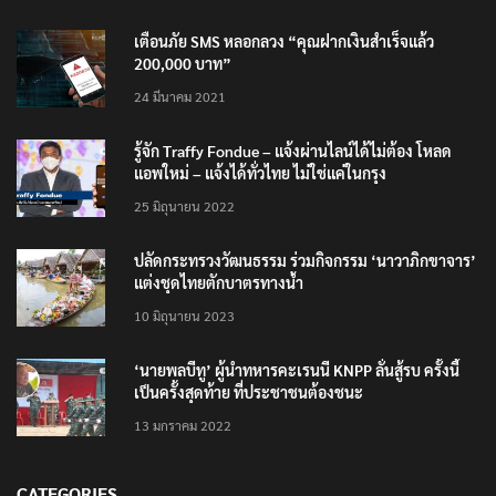
เตือนภัย SMS หลอกลวง “คุณฝากเงินสำเร็จแล้ว
200,000 บาท”
24 มีนาคม 2021
รู้จัก Traffy Fondue – แจ้งผ่านไลน์ได้ไม่ต้อง โหลด
แอพใหม่ – แจ้งได้ทั่วไทย ไม่ใช่แค่ในกรุง
25 มิถุนายน 2022
ปลัดกระทรวงวัฒนธรรม ร่วมกิจกรรม ‘นาวาภิกขาจาร’
แต่งชุดไทยตักบาตรทางน้ำ
10 มิถุนายน 2023
‘นายพลบีทู’ ผู้นำทหารคะเรนนี KNPP ลั่นสู้รบ ครั้งนี้
เป็นครั้งสุดท้าย ที่ประชาชนต้องชนะ
13 มกราคม 2022
CATEGORIES