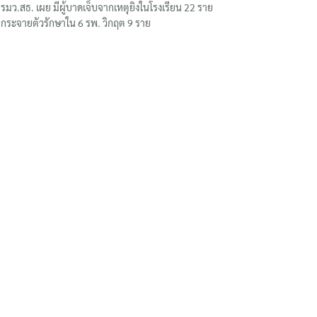
รมว.สธ. เผย มีผู้บาดเจ็บจากเหตุยิงในโรงเรียน 22 ราย
กระจายตัวรักษาใน 6 รพ. วิกฤต 9 ราย