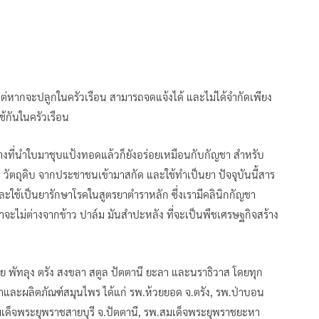
่หากจะปลูกในครัวเรือน สามารถจดแจ้งได้ และไม่ได้จำกัดเพียง
ช้กันในครัวเรือน
งที่นำใบมาชุบแป้งทอดแล้วก็ยังอร่อยเหมือนกับกัญชา สำหรับ
วัตถุดิบ จากประชาชนเข้ามาสกัด และใช้ทำเป็นยา ปัจจุบันนี้สาร
ะใช้เป็นยารักษาโรคในสูตรยาตำราหลัก ซึ่งเรามีคลินิกกัญชา
จะไม่ต่างจากข้าว ปาล์ม มันสำปะหลัง ที่จะเป็นพืชเศรษฐกิจสร้าง
วย พัทลุง ตรัง สงขลา สตูล ปัตตานี ยะลา และนราธิวาส โดยทุก
และผลิตภัณฑ์สมุนไพร ได้แก่ รพ.ห้วยยอด จ.ตรัง, รพ.ป่าบอน
สมเด็จพระยุพราชสายบุรี จ.ปัตตานี, รพ.สมเด็จพระยุพราชยะหา