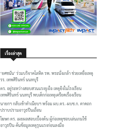
เรื่องล่าสุด
‘ยศชนัน’ ร่วมบริจาคโลหิต รพ. พระนั่งเกล้า ช่วยเหยื่อเหตุ
รร. เทพศิรินทร์ นนทบุรี
ตร. อยู่ระหว่างสอบสวนแรงจูงใจ เหตุยิงในโรงเรียน
เทพศิรินทร์ นนทบุรี พบเด็กก่อเหตุเครียดเรื่องเรียน
นายกฯ กลับเข้าทำเนียบฯ พร้อม ผบ.ตร.-ผบช.ก. คาดถก
ปราบปรามอาวุธปืนเถื่อน
โฆษก ตร. เผยผลสอบเบื้องต้น ผู้ก่อเหตุชอบเล่นเกมใช้
อาวุธปืน-ค้นข้อมูลเหตุรุนแรงก่อนลงมือ