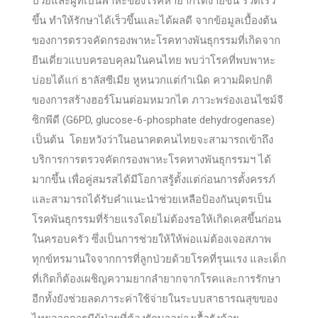
ป่วยและผู้ที่เป็นพาหะของโรคหายากได้ง่ายขึ้น รวดเร็ว
ขึ้น ทำให้รักษาได้เร็วขึ้นและได้ผลดี จากข้อมูลเบื้องต้น
ของการตรวจคัดกรองพาหะโรคทางพันธุกรรมที่เกิดจาก
ยีนเดี่ยวแบบครอบคุลมในคนไทย พบว่าโรคที่พบพาหะ
บ่อยได้แก่ ธาลัสซีเมีย หูหนวกแต่กำเนิด ความผิดปกติ
ของการสร้างฮอร์โมนต่อมหมวกไต ภาวะพร่องเอนไซม์จี
ซิกพีดี (G6PD, glucose-6-phosphate dehydrogenase)
เป็นต้น โดยหวังว่าในอนาคตคนไทยจะสามารถเข้าถึง
บริการการตรวจคัดกรองพาหะโรคทางพันธุกรรมฯ ได้
มากขึ้น เพื่อคู่สมรสได้มีโอกาสรู้ตั้งแต่ก่อนการตั้งครรภ์
และสามารถได้รับคำแนะนำช่วยเหลือป้องกันบุตรเป็น
โรคพันธุกรรมที่ร้ายแรงโดยไม่ต้องรอให้เกิดเคสขึ้นก่อน
ในครอบครัว ซึ่งเป็นการช่วยให้ให้พ่อแม่ต้องเจอสภาพ
ทุกข์ทรมานใจจากการที่ลูกป่วยด้วยโรคที่รุนแรง และเด็ก
ที่เกิดก็ต้องเผชิญความยากลำยากจากโรคและการรักษา
อีกทั้งยังช่วยลดภาระค่าใช้จ่ายในระบบสาธารณสุขของ