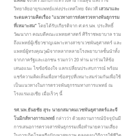
แพทย์
จึงได้ร่วมกับกระทรวงสาธารณสุข และราช
วิทยาลัยอายุรแพทย์แห่งประเทศไทย จัดเวที
เสวนาและ
ระดมความคิดเรื่อง “แนวทางการส่งตรวจทางพันธุกรรม
ที่เหมาะสม”
โดยได้รับเกียรติจาก ศ.ดร.นพ. ประสิทธิ์
วัฒนาภา คณบดีคณะแพทยศาสตร์ ศิริราชพยาบาล รวม
ถึงแพทย์ผู้เชี่ยวชาญเฉพาะทางสาขาเวชพันธุศาสตร์ และ
แพทย์ผู้ทรงคุณวุฒิจากหลากหลายโรงพยาบาลชั้นนำทั้ง
จากภาครัฐและเอกชน รวมกว่า 20 ท่าน มาร่วมให้ข้อ
เสนอแนะ ไขข้อข้องใจ แลกเปลี่ยนประสบการณ์ พร้อม
แชร์ความคิดเห็นเพื่อหาข้อสรุปที่เหมาะสมร่วมกันเพื่อใช้
เป็นแนวทางในการตรวจพันธุกรรมทางการแพทย์ ณ
โรงแรมเอเชีย เมื่อเร็วๆ นี้
รศ.นพ.ธันยชัย สุระ นายกสมาคมเวชพันธุศาสตร์และจี
โนมิกส์ทางการแพทย์
กล่าวว่า ด้วยสถานการณ์ปัจจุบันมี
การเสนอการตรวจสารพันธุกรรมเพื่อทำนายความเสี่ยง
ในการเกิดโรคหรือปัญหาสุขภาพ ตลอดจนวิถีการใช้ชีวิต