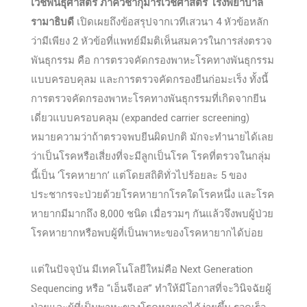
เวชพันธุศาสตร์ ภาควิชากุมารเวชศาสตร์ โรงพยาบาล
รามาธิบดี
เปิดเผยถึงข้อสรุปจากเวทีเสวนา 4 หัวข้อหลัก
ว่ามีเพียง 2 หัวข้อที่แพทย์มีมติเห็นสมควรในการส่งตรวจ
พันธุกรรม คือ การตรวจคัดกรองพาหะโรคทางพันธุกรรม
แบบครอบคุลม และการตรวจคัดกรองยีนก่อมะเร็ง ทั้งนี้
การตรวจคัดกรองพาหะโรคทางพันธุกรรมที่เกิดจากยีน
เดี่ยวแบบครอบคลุม (expanded carrier screening)
หมายความว่าถ้าตรวจพบยีนผิดปกติ มักจะทำนายได้เลย
ว่าเป็นโรคหรือเสี่ยงที่จะมีลูกเป็นโรค โรคที่ตรวจในกลุ่ม
นี้เป็น ‘โรคหายาก’ แต่โดยสถิติทั่วไปร้อยละ 5 ของ
ประชากรจะป่วยด้วยโรคหายากโรคใดโรคหนึ่ง และโรค
หายากมีมากถึง 8,000 ชนิด เมื่อรวมๆ กันแล้วจึงพบผู้ป่วย
โรคหายากหรือพบผู้ที่เป็นพาหะของโรคหายากได้บ่อย
แต่ในปัจจุบัน มีเทคโนโลยีใหม่คือ Next Generation
Sequencing หรือ “เอ็นจีเอส” ทำให้มีโอกาสที่จะวินิจฉัยผู้