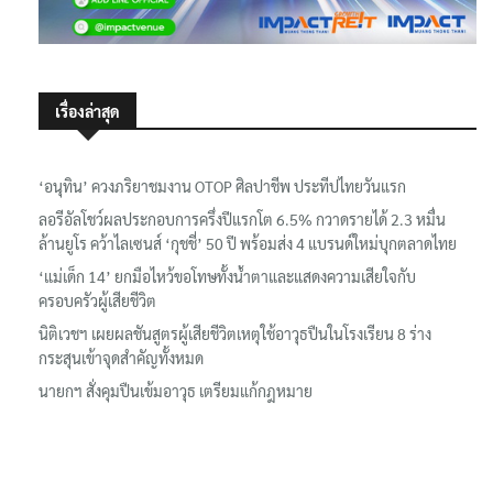
เรื่องล่าสุด
‘อนุทิน’ ควงภริยาชมงาน OTOP ศิลปาชีพ ประทีปไทยวันแรก
ลอรีอัลโชว์ผลประกอบการครึ่งปีแรกโต 6.5% กวาดรายได้ 2.3 หมื่น
ล้านยูโร คว้าไลเซนส์ ‘กุชชี่’ 50 ปี พร้อมส่ง 4 แบรนด์ใหม่บุกตลาดไทย
‘แม่เด็ก 14’ ยกมือไหว้ขอโทษทั้งน้ำตาและแสดงความเสียใจกับ
ครอบครัวผู้เสียชีวิต
นิติเวชฯ เผยผลชันสูตรผู้เสียชีวิตเหตุใช้อาวุธปืนในโรงเรียน 8 ร่าง
กระสุนเข้าจุดสำคัญทั้งหมด
นายกฯ สั่งคุมปืนเข้มอาวุธ เตรียมแก้กฎหมาย