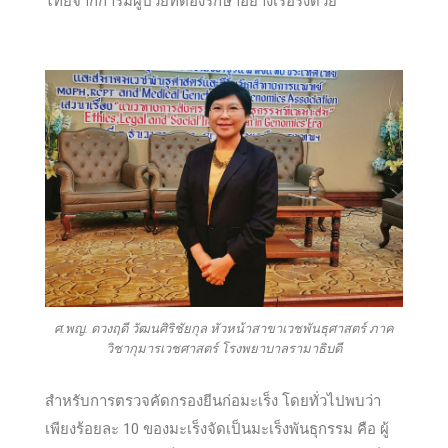
ไทยจากการมีผู้ป่วยที่ต้องรักษาอย่างเรื้อรังด้วย
ศ.พญ. ดวงฤดี วัฒนศิริชัยกุล หัวหน้าสาขาเวชพันธุศาสตร์ ภาค
วิชากุมารเวชศาสตร์ โรงพยาบาลรามาธิบดี
สำหรับการตรวจคัดกรองยีนก่อมะเร็ง โดยทั่วไปพบว่า
เพียงร้อยละ 10 ของมะเร็งจัดเป็นมะเร็งพันธุกรรม คือ ผู้