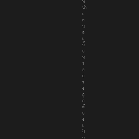
ที่
นำ
เ
ส
น
อ
เ
นื้
อ
ห
า
อ
ย่
า
ง
ถู
ก
ต้
อ
ง
เ
ป็
น