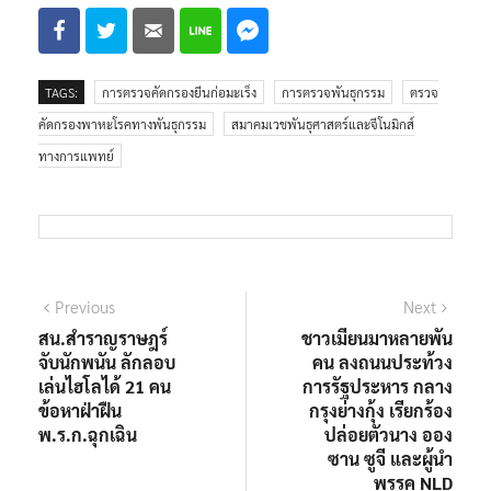
TAGS:
การตรวจคัดกรองยีนก่อมะเร็ง
การตรวจพันธุกรรม
ตรวจ
คัดกรองพาหะโรคทางพันธุกรรม
สมาคมเวชพันธุศาสตร์และจีโนมิกส์
ทางการแพทย์
Previous
Next
สน.สำราญราษฎร์
ชาวเมียนมาหลายพัน
จับนักพนัน ลักลอบ
คน ลงถนนประท้วง
เล่นไฮโลได้ 21 คน
การรัฐประหาร กลาง
ข้อหาฝ่าฝืน
กรุงย่างกุ้ง เรียกร้อง
พ.ร.ก.ฉุกเฉิน
ปล่อยตัวนาง ออง
ซาน ซูจี และผู้นำ
พรรค NLD