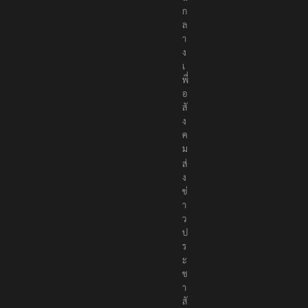
ก
ล
า
ง
เ
พื่
อ
สั
ง
ค
ม
ส่
ง
ข่
า
ว
ป
ร
ะ
ช
า
สั