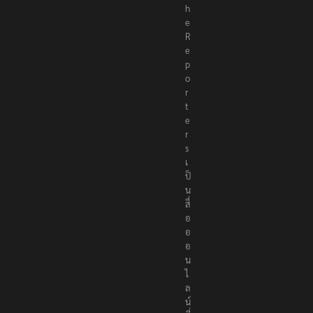
h
e
R
e
p
o
r
t
e
r
s
เ
ป็
น
สื่
อ
อ
อ
น
ไ
ล
น์