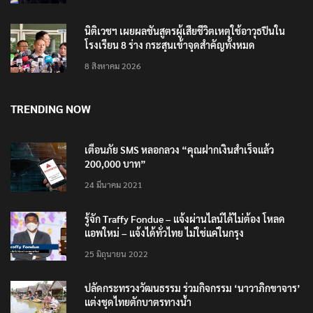
นิติเวชฯ เผยผลชันสูตรผู้เสียชีวิตเหตุใช้อาวุธปืนใน
โรงเรียน 8 ร่าง กระสุนเข้าจุดสำคัญทั้งหมด
8 สิงหาคม 2026
TRENDING NOW
เตือนภัย SMS หลอกลวง “คุณฝากเงินสำเร็จแล้ว
200,000 บาท”
24 มีนาคม 2021
รู้จัก Traffy Fondue – แจ้งผ่านไลน์ได้ไม่ต้อง โหลด
แอพใหม่ – แจ้งได้ทั่วไทย ไม่ใช่แค่ในกรุง
25 มิถุนายน 2022
ปลัดกระทรวงวัฒนธรรม ร่วมกิจกรรม ‘นาวาภิกขาจาร’
แต่งชุดไทยตักบาตรทางน้ำ