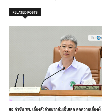
RELATED POSTS
สธ.กำชับ รพ. เลี่ยงสั่งจ่ายยากลุ่มเอ็นเสด ลดความเสี่ยงผู้