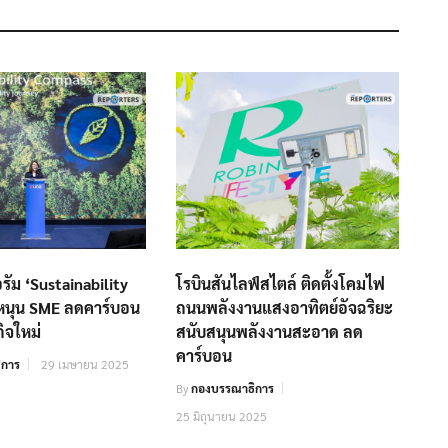
อรัม ‘Sustainability
โรบินสันไลฟ์สไตล์ ติดตั้งโคมไฟ
หนุน SME ลดคาร์บอน
ถนนพลังงานแสงอาทิตย์อัจฉริยะ
กิจใหม่
สนับสนุนพลังงานสะอาด ลด
คาร์บอน
ิการ
29 เมษายน 2025
By
กองบรรณาธิการ
25 มิถุนายน 2025