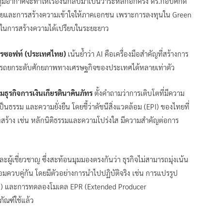
อากาศจะทำให้เรื่องนี้กลับมาเป็นวาระหลักอีกครั้ง ดร.กอบศักดิ์
ายและการสร้างความเข้าใจให้ภาคเอกชน เพราะการลงทุนใน Green
าสในการสร้างความได้เปรียบในระยะยาว
มโครซอฟท์ (ประเทศไทย)
เน้นย้ำว่า AI คือเครื่องมือสำคัญที่สร้างการ
ารถยกระดับศักยภาพทางเศรษฐกิจของประเทศได้หลายเท่าตัว
ุรกิจการเงินเกียรตินาคินภัทร
ตั้งคำถามว่าการเติบโตที่มีความ
็นธรรม และความยั่งยืน โดยชี้ว่าดัชนีสิ่งแวดล้อม (EPI) ของไทยที่
รงสร้าง เช่น หลักนิติธรรมและความโปร่งใส มีความสำคัญต่อการ
้เชี่ยวชาญ ซึ่งสะท้อนมุมมองตรงกันว่า ธุรกิจไม่สามารถมุ่งเน้น
อมควบคู่กัน โดยมีตัวอย่างการนำไปปฏิบัติจริง เช่น การแปรรูป
te) และการทดลองโมเดล EPR (Extended Producer
ภัณฑ์ใช้แล้ว