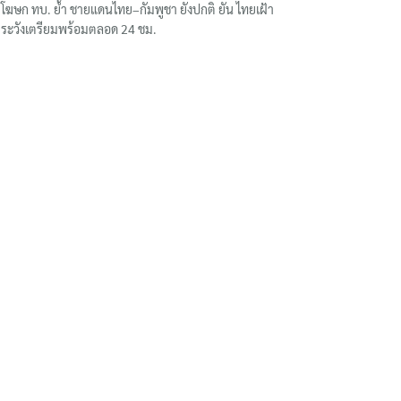
โฆษก ทบ. ย้ำ ชายแดนไทย–กัมพูชา ยังปกติ ยัน ไทยเฝ้า
ระวังเตรียมพร้อมตลอด 24 ชม.