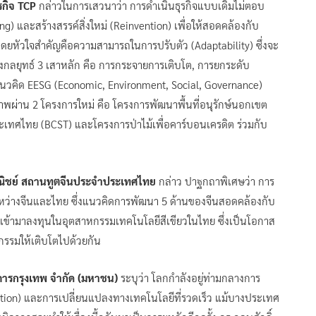
ุรกิจ TCP
กล่าวในการเสวนาว่า การดำเนินธุรกิจแบบเดิมไม่ตอบ
g) และสร้างสรรค์สิ่งใหม่ (Reinvention) เพื่อให้สอดคล้องกับ
โดยหัวใจสำคัญคือความสามารถในการปรับตัว (Adaptability) ซึ่งจะ
ด้วางกลยุทธ์ 3 เสาหลัก คือ การกระจายการเติบโต, การยกระดับ
นวคิด EESG (Economic, Environment, Social, Governance)
พผ่าน 2 โครงการใหม่ คือ โครงการพัฒนาพื้นที่อนุรักษ์นอกเขต
ะเทศไทย (BCST) และโครงการป่าไม้เพื่อคาร์บอนเครดิต ร่วมกับ
พาณิชย์ สถานทูตจีนประจำประเทศไทย
กล่าว ปาฐกถาพิเศษว่า การ
ระหว่างจีนและไทย ซึ่งแนวคิดการพัฒนา 5 ด้านของจีนสอดคล้องกับ
งเข้ามาลงทุนในอุตสาหกรรมเทคโนโลยีสีเขียวในไทย ซึ่งเป็นโอกาส
กรรมให้เติบโตไปด้วยกัน
าคารกรุงเทพ จำกัด (มหาชน)
ระบุว่า โลกกำลังอยู่ท่ามกลางการ
nsition) และการเปลี่ยนแปลงทางเทคโนโลยีที่รวดเร็ว แม้บางประเทศ