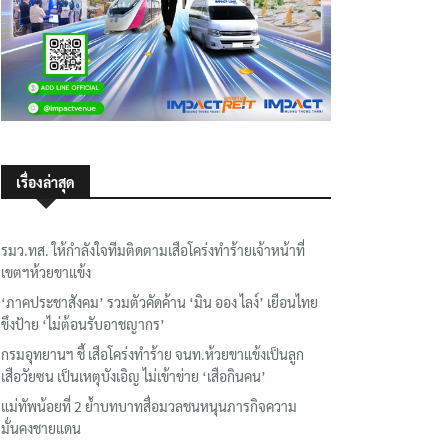
เรื่องล่าสุด
รมว.ทส. ให้กำลังใจทีมติดตามเสือโคร่งทำร้ายเจ้าหน้าที่
เขตฯห้วยขาแข้ง
‘ภาคประชาสังคม’ รวมตัวคัดค้าน ‘มิน ออง ไลง์’ เยือนไทย
ขึงป้าย ‘ไม่ต้อนรับอาชญากร’
กรมอุทยานฯ ชี้ เสือโคร่งทำร้าย จนท.ห้วยขาแข้งเป็นลูก
เสือวัยซน เป็นเหตุบังเอิญ ไม่เข้าข่าย ‘เสือกินคน’
แม่ทัพน้อยที่ 2 ย้ำบทบาทสื่อมวลชนหนุนภารกิจความ
มั่นคงชายแดน