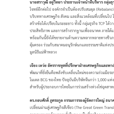
นายสราวุฒิ อยู่วิทยา ประธานเจ้าหน้าที่บริหาร กลุ่มธ
โจทย์อีกต่อไป องค์กรจำเป็นต้องปรับสมดุล (Rebalancin
บริบททางเศรษฐกิจ สังคม และสิ่งแวดล้อมที่เปลี่ยนไป 
สร้างข้อได้เปรียบในระยะยาว ทั้งนี้ กลุ่มธุรกิจ TCP ไ
ประสิทธิภาพ และการสร้างรากฐานเพื่ออนาคต ภายใต้แ
พร้อมกันนี้ยังได้ขยายงานด้านความหลากหลายทางชีวภา
คุ้มครอง ร่วมกับสมาคมอนุรักษ์นกและธรรมชาติแห่งปร
มูลนิธิแม่ฟ้าหลวง
เจียง เหว่ย อัครราชทูตที่ปรึกษาฝ่ายเศรษฐกิจและ
พัฒนาที่ยั่งยืนคือพลังขับเคลื่อนใหม่ของความร่วมมือ
โมเดล BCG ของไทย ปัจจุบันมีบริษัทจีนกว่า 1,000 แห่
สำหรับผู้ประกอบการไทยในการร่วมสร้างห่วงโซ่อุตสาห
ดร.กอบศักดิ์ ภูตระกูล กรรมการรองผู้จัดการใหญ่ ธน
เปลี่ยนผ่านสู่เศรษฐกิจสีเขียว (The Great Green Tra