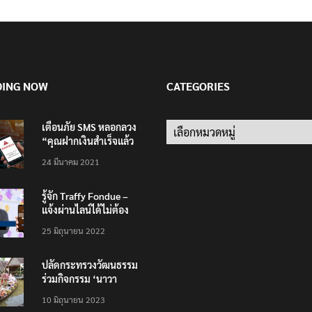
DING NOW
CATEGORIES
เตือนภัย SMS หลอกลวง
Categories
“คุณฝากเงินสำเร็จแล้ว
200,000 บาท”
24 มีนาคม 2021
รู้จัก Traffy Fondue –
แจ้งผ่านไลน์ได้ไม่ต้อง
โหลดแอพใหม่ – แจ้งได้
25 มิถุนายน 2022
ทั่วไทย ไม่ใช่แค่ในกรุง
ปลัดกระทรวงวัฒนธรรม
ร่วมกิจกรรม ‘นาวา
ภิกขาจาร’ แต่งชุดไทย
10 มิถุนายน 2023
ตักบาตรทางน้ำ