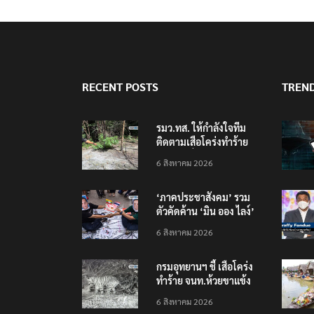
RECENT POSTS
TREN
รมว.ทส. ให้กำลังใจทีม
ติดตามเสือโคร่งทำร้าย
เจ้าหน้าที่เขตฯห้วยขาแข้ง
6 สิงหาคม 2026
‘ภาคประชาสังคม’ รวม
ตัวคัดค้าน ‘มิน ออง ไลง์’
เยือนไทย ขึงป้าย ‘ไม่
6 สิงหาคม 2026
ต้อนรับอาชญากร’
กรมอุทยานฯ ชี้ เสือโคร่ง
ทำร้าย จนท.ห้วยขาแข้ง
เป็นลูกเสือวัยซน เป็นเหตุ
6 สิงหาคม 2026
บังเอิญ ไม่เข้าข่าย ‘เสือ