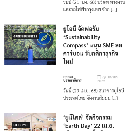
วันนี้ (21 ก.ค. 68) บริษัท ทางด่วน
และรถไฟฟ้ากรุงเทพ จำก […]
ยูโอบี จัดฟอรัม
‘Sustainability
GREEN BUSINESS
Compass’ หนุน SME ลด
คาร์บอน รับกติกาธุรกิจ
ใหม่
By
กอง
29 เมษายน
บรรณาธิการ
2025
วันนี้ (29 เม.ย. 68) ธนาคารยูโอบี
ประเทศไทย จัดงานสัมมน […]
‘ยูนิโคล่’ จัดกิจกรรม
LIFESTYLE