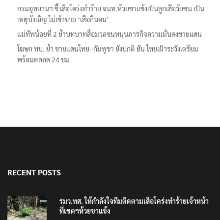
ต้อนรับอาชญากร’
กรมอุทยานฯ ชี้ เสือโคร่งทำร้าย จนท.ห้วยขาแข้งเป็นลูกเสือวัยซน เป็น
เหตุบังเอิญ ไม่เข้าข่าย ‘เสือกินคน’
แม่ทัพน้อยที่ 2 ย้ำบทบาทสื่อมวลชนหนุนภารกิจความมั่นคงชายแดน
โฆษก ทบ. ย้ำ ชายแดนไทย–กัมพูชา ยังปกติ ยัน ไทยเฝ้าระวังเตรียม
พร้อมตลอด 24 ชม.
RECENT POSTS
รมว.ทส. ให้กำลังใจทีมติดตามเสือโคร่งทำร้ายเจ้าหน้า