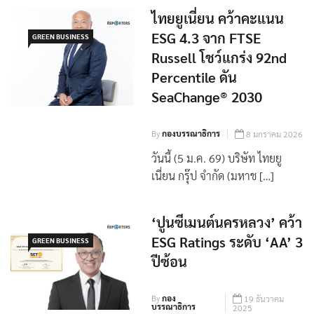
ไทยยูเนี่ยน คว้าคะแนน
ESG 4.3 จาก FTSE
GREEN BUSINESS
Russell โชว์แกร่ง 92nd
Percentile ดัน
SeaChange® 2030
By
กองบรรณาธิการ
8 มกราคม 2026
วันนี้ (5 ม.ค. 69) บริษัท ไทยยู
เนี่ยน กรุ๊ป จำกัด (มหาช […]
‘ปูนซีเมนต์นครหลวง’ คว้า
ESG Ratings ระดับ ‘AA’ 3
GREEN BUSINESS
ปีซ้อน
By
กอง
19 ธันวาคม