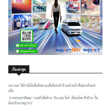
เรื่องล่าสุด
รมว.ทส. ให้กำลังใจทีมติดตามเสือโคร่งทำร้ายเจ้าหน้าที่เขตฯห้วยขา
แข้ง
‘ภาคประชาสังคม’ รวมตัวคัดค้าน ‘มิน ออง ไลง์’ เยือนไทย ขึงป้าย ‘ไม่