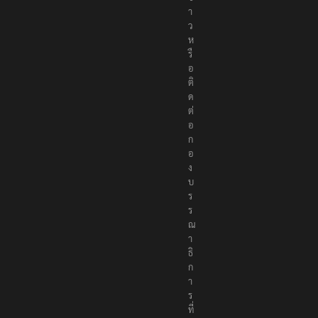
ข่
า
ว
ห
รื
อ
ติ
ด
ต่
อ
ก
อ
ง
บ
ร
ร
ณ
า
ธิ
ก
า
ร