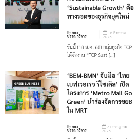
ความยั่งยืนปีที่ 4 ชี้
GREEN BUSINESS
‘Sustainable Growth’ คือ
ทางรอดของธุรกิจยุคใหม่
By
กอง
18 สิงหาคม
บรรณาธิการ
2025
วันนี้ (18 ส.ค. 68) กลุ่มธุรกิจ TCP
ได้จัดงาน “TCP Sust […]
‘BEM-BMN’ จับมือ ‘ไทย
เบฟเวอเรจ รีไซเคิล’ เปิด
GREEN BUSINESS
โครงการ ‘Metro Mall Go
Green’ นำร่องจัดการขยะ
ใน MRT
By
กอง
21 กรกฎาคม
บรรณาธิการ
2025