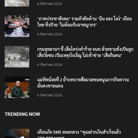
ที่เขตฯห้วยขาแข้ง
6 สิงหาคม 2026
‘ภาคประชาสังคม’ รวมตัวคัดค้าน ‘มิน ออง ไลง์’ เยือน
ไทย ขึงป้าย ‘ไม่ต้อนรับอาชญากร’
6 สิงหาคม 2026
กรมอุทยานฯ ชี้ เสือโคร่งทำร้าย จนท.ห้วยขาแข้งเป็นลูก
เสือวัยซน เป็นเหตุบังเอิญ ไม่เข้าข่าย ‘เสือกินคน’
6 สิงหาคม 2026
แม่ทัพน้อยที่ 2 ย้ำบทบาทสื่อมวลชนหนุนภารกิจความ
มั่นคงชายแดน
6 สิงหาคม 2026
TRENDING NOW
เตือนภัย SMS หลอกลวง “คุณฝากเงินสำเร็จแล้ว