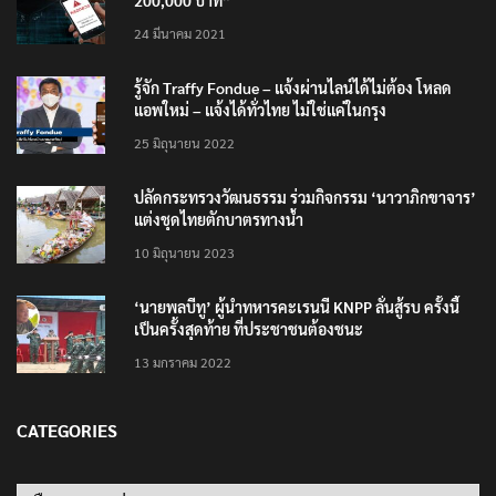
200,000 บาท”
24 มีนาคม 2021
รู้จัก Traffy Fondue – แจ้งผ่านไลน์ได้ไม่ต้อง โหลด
แอพใหม่ – แจ้งได้ทั่วไทย ไม่ใช่แค่ในกรุง
25 มิถุนายน 2022
ปลัดกระทรวงวัฒนธรรม ร่วมกิจกรรม ‘นาวาภิกขาจาร’
แต่งชุดไทยตักบาตรทางน้ำ
10 มิถุนายน 2023
‘นายพลบีทู’ ผู้นำทหารคะเรนนี KNPP ลั่นสู้รบ ครั้งนี้
เป็นครั้งสุดท้าย ที่ประชาชนต้องชนะ
13 มกราคม 2022
CATEGORIES