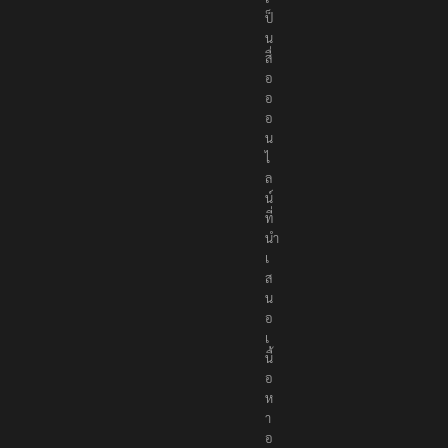
เ
ป็
น
สื่
อ
อ
อ
น
ไ
ล
น์
ที่
นำ
เ
ส
น
อ
เ
นื้
อ
ห
า