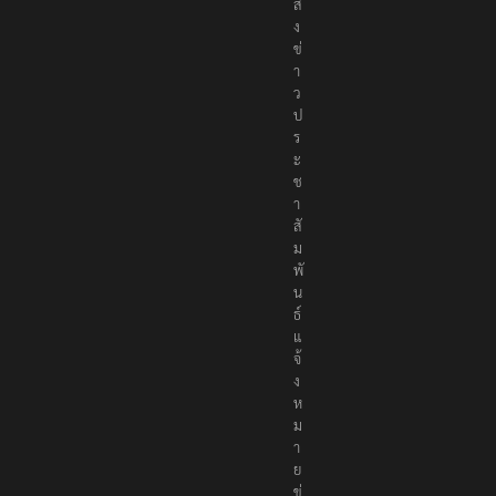
ม
ส่
ง
ข่
า
ว
ป
ร
ะ
ช
า
สั
ม
พั
น
ธ์
แ
จ้
ง
ห
ม
า
ย