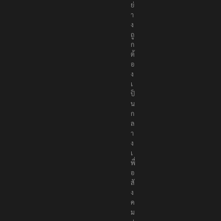
อ
ย่
า
ง
ถู
ก
ต้
อ
ง
เ
ป็
น
ก
ล
า
ง
เ
พื่
อ
สั
ง
ค