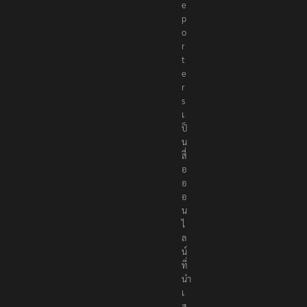
e
p
o
r
t
e
r
s
เ
ป็
น
สื่
อ
อ
อ
น
ไ
ล
น์
ที่
นำ
เ
ส