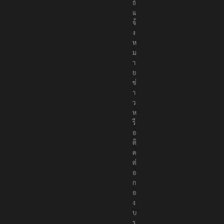
ธ์
แ
จ้
ง
ห
ม
า
ย
ข่
า
ว
ห
รื
อ
ติ
ด
ต่
อ
ก
อ
ง
บ
ร