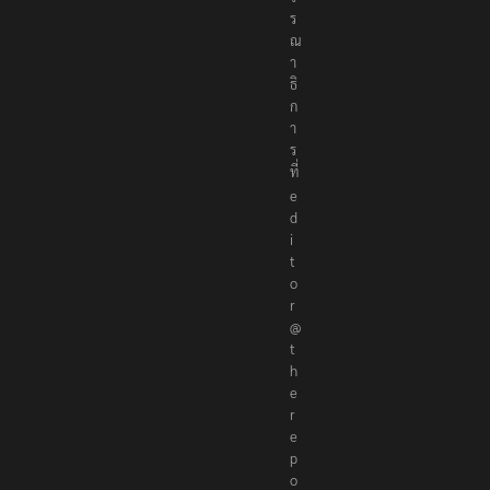
ร
ณ
า
ธิ
ก
า
ร
ที่
e
d
i
t
o
r
@
t
h
e
r
e
p
o