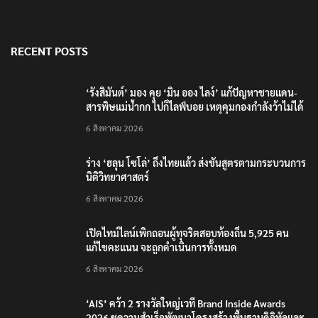
RECENT POSTS
‘รังสิมันต์’ มอง คุย ‘มิน ออง ไลง์’ แก้ปัญหาชายแดน-
สารพิษแม่น้ำกก ไปก็ไลฟ์บอย เหตุคุมกองกำลังว้าไม่ได้
6 สิงหาคม 2026
ร่าง ‘ฮลุน โซโล่’ ถึงไทยแล้ว ส่งชันสูตรตามกระบวนการ
นิติวิทยาศาสตร์
6 สิงหาคม 2026
เปิดไทม์ไลน์เพิกถอนผู้ทุจริตสอบท้องถิ่น 5,925 คน
แก้ไขคะแนน จะถูกดำเนินการทั้งหมด
6 สิงหาคม 2026
‘AIS’ คว้า 2 รางวัลใหญ่เวที Brand Inside Awards
2026 ชูความสำเร็จพัฒนาโครงสร้างพื้นฐานดิจิทัลและ