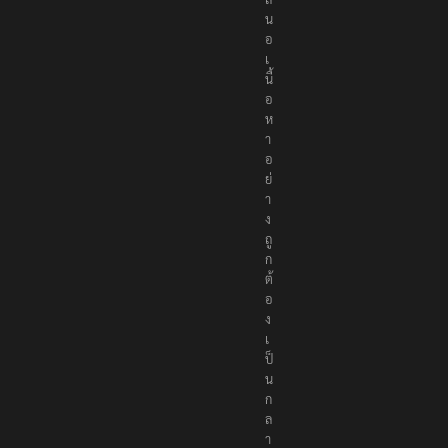
น
อ
เ
นื้
อ
ห
า
อ
ย่
า
ง
ถู
ก
ต้
อ
ง
เ
ป็
น
ก
ล
า