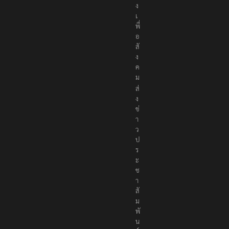
ง
เ
พื่
อ
สั
ง
ค
ม
ส่
ง
ข่
า
ว
ป
ร
ะ
ช
า
สั
ม
พั
น