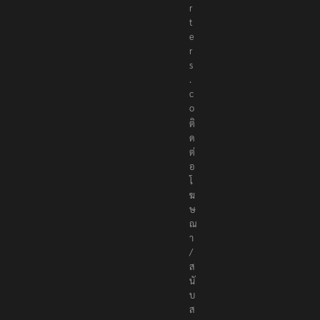
r
t
e
r
s
.
c
o
ติ
ด
ต่
อ
โ
ฆ
ษ
ณ
า
/
ส
นั
บ
ส