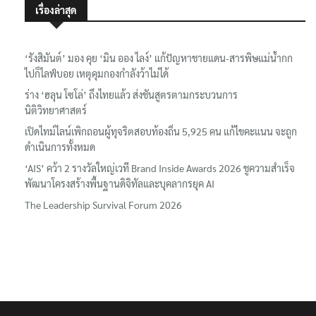
เรื่องล่าสุด
‘รังสิมันต์’ มอง คุย ‘มิน ออง ไลง์’ แก้ปัญหาชายแดน-สารพิษแม่น้ำกก
ไปก็ไลฟ์บอย เหตุคุมกองกำลังว้าไม่ได้
ร่าง ‘ฮลุน โซโล่’ ถึงไทยแล้ว ส่งชันสูตรตามกระบวนการ
นิติวิทยาศาสตร์
เปิดไทม์ไลน์เพิกถอนผู้ทุจริตสอบท้องถิ่น 5,925 คน แก้ไขคะแนน จะถูก
ดำเนินการทั้งหมด
‘AIS’ คว้า 2 รางวัลใหญ่เวที Brand Inside Awards 2026 ชูความสำเร็จ
พัฒนาโครงสร้างพื้นฐานดิจิทัลและบุคลากรยุค AI
The Leadership Survival Forum 2026