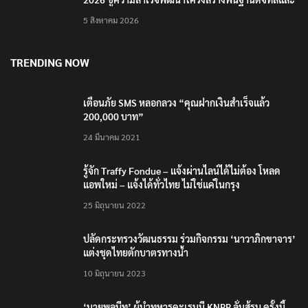
บุคลากรยุค AI
5 สิงหาคม 2026
TRENDING NOW
เตือนภัย SMS หลอกลวง “คุณฝากเงินสำเร็จแล้ว
200,000 บาท”
24 มีนาคม 2021
รู้จัก Traffy Fondue – แจ้งผ่านไลน์ได้ไม่ต้อง โหลด
แอพใหม่ – แจ้งได้ทั่วไทย ไม่ใช่แค่ในกรุง
25 มิถุนายน 2022
ปลัดกระทรวงวัฒนธรรม ร่วมกิจกรรม ‘นาวาภิกขาจาร’
แต่งชุดไทยตักบาตรทางน้ำ
10 มิถุนายน 2023
‘นายพลบีทู’ ผู้นำทหารคะเรนนี KNPP ลั่นสู้รบ ครั้งนี้