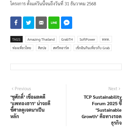
โครงการ ตั้งแต่วันนี้จนถึงวันที่ 31 ธันวาคม 2568
TAGS:
Amazing Thailand
GrabTH
SoftPower
ททท.
ท่องเที่ยวไทย
ศิลปะ
สตรีทอาร์ต
เช็กอินกินเที่ยวกับ Grab
แนะแนว
Previous
Next
Previous
Next
post:
post:
‘ชูศักดิ์’ เชื่อผลคดี
TCP Sustainability
เรื่อง
’แพทองธาร’ น่าจะดี
Forum 2025 ชี้
ชี้ศาลดูเจตนาเป็น
‘Sustainable
หลัก
Growth’ คือทางรอด
ธุรกิจ