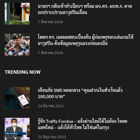
นายกฯ กลับเข้าทำเนียบฯ พร้อม ผบ.ตร.-ผบช.ก. คาด
ถกปราบปรามอาวุธปืนเถื่อน
7 สิงหาคม 2026
โฆษก ตร. เผยผลสอบเบื้องต้น ผู้ก่อเหตุชอบเล่นเกมใช้
อาวุธปืน-ค้นข้อมูลเหตุรุนแรงก่อนลงมือ
7 สิงหาคม 2026
TRENDING NOW
เตือนภัย SMS หลอกลวง “คุณฝากเงินสำเร็จแล้ว
200,000 บาท”
24 มีนาคม 2021
รู้จัก Traffy Fondue – แจ้งผ่านไลน์ได้ไม่ต้อง โหลด
แอพใหม่ – แจ้งได้ทั่วไทย ไม่ใช่แค่ในกรุง
25 มิถุนายน 2022