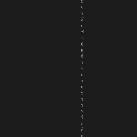
ะ
ช
า
สั
ม
พั
น
ธ์
แ
จ้
ง
ห
ม
า
ย
ข่
า
ว
ห
รื
อ
ติ
ด