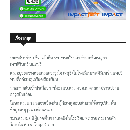
เรื่องล่าสุด
‘ยศชนัน’ ร่วมบริจาคโลหิต รพ. พระนั่งเกล้า ช่วยเหยื่อเหตุ รร.
เทพศิรินทร์ นนทบุรี
ตร. อยู่ระหว่างสอบสวนแรงจูงใจ เหตุยิงในโรงเรียนเทพศิรินทร์ นนทบุรี
พบเด็กก่อเหตุเครียดเรื่องเรียน
นายกฯ กลับเข้าทำเนียบฯ พร้อม ผบ.ตร.-ผบช.ก. คาดถกปราบปราม
อาวุธปืนเถื่อน
โฆษก ตร. เผยผลสอบเบื้องต้น ผู้ก่อเหตุชอบเล่นเกมใช้อาวุธปืน-ค้น
ข้อมูลเหตุรุนแรงก่อนลงมือ
รมว.สธ. เผย มีผู้บาดเจ็บจากเหตุยิงในโรงเรียน 22 ราย กระจายตัว
รักษาใน 6 รพ. วิกฤต 9 ราย