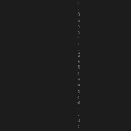
ง
เ
ป็
น
ก
ล
า
ง
เ
พื่
อ
สั
ง
ค
ม
ส่
ง
ข่
า
ว
ป
ร