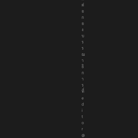
ต่
อ
ก
อ
ง
บ
ร
ร
ณ
า
ธิ
ก
า
ร
ที่
e
d
i
t
o
r
@