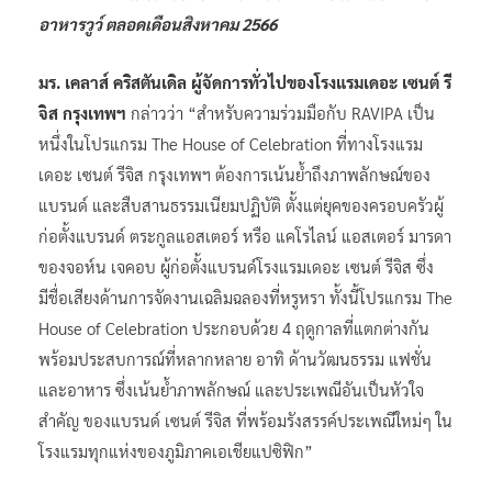
อาหารวูว์ ตลอดเดือนสิงหาคม 2566
มร. เคลาส์ คริสตันเดิล ผู้จัดการทั่วไปของโรงแรมเดอะ เซนต์ รี
จิส กรุงเทพฯ
กล่าวว่า “สำหรับความร่วมมือกับ RAVIPA เป็น
หนึ่งในโปรแกรม The House of Celebration ที่ทางโรงแรม
เดอะ เซนต์ รีจิส กรุงเทพฯ ต้องการเน้นย้ำถึงภาพลักษณ์ของ
แบรนด์ และสืบสานธรรมเนียมปฏิบัติ ตั้งแต่ยุคของครอบครัวผู้
ก่อตั้งแบรนด์ ตระกูลแอสเตอร์ หรือ แคโรไลน์ แอสเตอร์ มารดา
ของจอห์น เจคอบ ผู้ก่อตั้งแบรนด์โรงแรมเดอะ เซนต์ รีจิส ซึ่ง
มีชื่อเสียงด้านการจัดงานเฉลิมฉลองที่หรูหรา ทั้งนี้โปรแกรม The
House of Celebration ประกอบด้วย 4 ฤดูกาลที่แตกต่างกัน
พร้อมประสบการณ์ที่หลากหลาย อาทิ ด้านวัฒนธรรม แฟชั่น
และอาหาร ซึ่งเน้นย้ำภาพลักษณ์ และประเพณีอันเป็นหัวใจ
สำคัญ ของแบรนด์ เซนต์ รีจิส ที่พร้อมรังสรรค์ประเพณีใหม่ๆ ใน
โรงแรมทุกแห่งของภูมิภาคเอเชียแปซิฟิก”