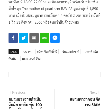
พฤหัสบดี 18:00-22:00 น. ณ ห้องอาหารวูว์ พร้อมรับสร้อยข้อ
มือไข่มุก The mother of pearl จาก RAVIPA มูลค่าสุทธิ 1,890
บาท เมื่อสั่งเซตเมนูอาหารตะวันตก 4 คอร์ส 2 เซต ระหว่างวันที่
1 ถึง 31 สิงหาคม 2566 หรือจนกว่าสินค้าจะหมด
TAGS:
RAVIPA
ธนิสา วีระศักดิ์ศรี
วันแม่แห่งชาติ
เคลาส์ คริส
ตันเดิล
เดอะ เซนต์ รีจิส
แนะแนว
Previous
Next
Previous
Next
post:
post:
สนามมวยราชดำเนิน
สยามพารากอน จัด
เรื่อง
จับมือ แกร็บ ทุ่ม 100
งาน SIAM