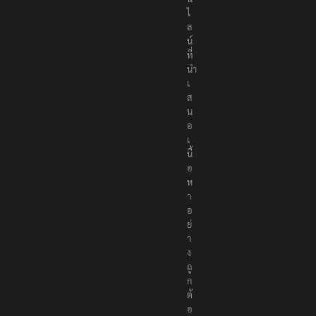
ไ
ล
น์
ที่
นำ
เ
ส
น
อ
เ
นื้
อ
ห
า
อ
ย่
า
ง
ถู
ก
ต้
อ