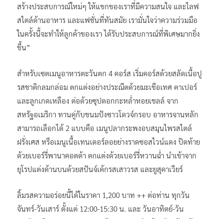
สร้างประสบการณ์ใหม่ๆ ให้แขกของเราที่มีความสนใจ และไลฟ
สไตล์ด้านอาหาร และแฟชั่นที่ทันสมัย เรามั่นใจว่าความร่วมมือ
ในครั้งนี้จะทำให้ลูกค้าของเรา ได้รับประสบการณ์ที่พิเศษมากยิ่ง
ขึ้น”
สำหรับเซตเมนูอาหารตะวันตก 4 คอร์ส เริ่มคอร์สด้วยสลัดเนื้อปู
รสชาติกลมกล่อม ตกแต่งอย่างประณีตด้วยมะเขือเทศ คาเปอร์
และลูกเกดเหลือง ต่อด้วยซุปดอกกะหล่ำหอยเชลล์ จาก
สหรัฐอเมริกา ทานคู่กับขนมปังซาวโดวจ์กรอบ อาหารจานหลัก
สามารถเลือกได้ 2 แบบคือ เมนูปลากระพงอบสมุนไพรสไตล์
ฝรั่งเศส หรือเมนูเนื้อเทนเดอร์ลอยย่างราดซอสไวน์แดง ปิดท้าย
ด้วยเบอร์รี่พานาคอตต้า ตกแต่งด้วยเบอร์รี่หวานฉ่ำ นำเข้าจาก
ยุโรปแต่งด้านบนด้วยสปันจ์เค้กรสเสาวรส และยูสุคาเวียร์
ลิ้มรสความอร่อยนี้ได้ในราคา 1,200 บาท ++ ต่อท่าน ทุกวัน
จันทร์-วันเสาร์ ตั้งแต่ 12:00-15:30 น. และ วันอาทิตย์-วัน