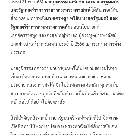
วันนี้ (21 พ.ย. 66)
นายภูมิธรรม เวชยชัย รองนายกรัฐมนตรี
และรัฐมนตรีว่าการว่าการกระทรวงพาณิชย์
ให้สัมภาษณ์กับ
สื่อมวลชน ภายหลัง
นายเศรษฐา ทวีสิน นายกรัฐมนตรี และ
รัฐมนตรีว่าการกระทรวงการคลัง
มอบนโยบายแก่
เอกอัครราชทูต และกงสุลใหญ่ทั่วโลก ผู้ช่วยทูตฝ่ายพาณิชย์
และฝ่ายส่งเสริมการลงทุน ประจำปี 2566 ณ กระทรวงการต่าง
ประเทศ
นายภูมิธรรม กล่าวว่า นายกรัฐมนตรีให้นโยบายชัดเจนในทุก
เรื่อง เกิดจากความร่วมมือ และการหลอมความคิด หลอม
นโยบาย หลอมภารกิจให้เป็นไปในทิศทางเดียวกัน ทุกส่วนใน
สถานเอกอัครราชทูตจับมือกันทำงานเป็นทีมแล้ว ก็สามารถเดิน
หน้าต่อไปได้อย่างไม่ต้องสงสัย
สิ่งที่สำคัญหลังจากนี้ นายกรัฐมนตรี จะทำหน้าที่ไปเปิดตลาด
เปิดทิศทางให้พวกเรา โดยกระทรวงพาณิชย์ได้สั่งการชัดเจน
โดยเฉพาะกรมส่งเสริมการค้าระหว่างประเทศ ซึ่งดูแลทูต