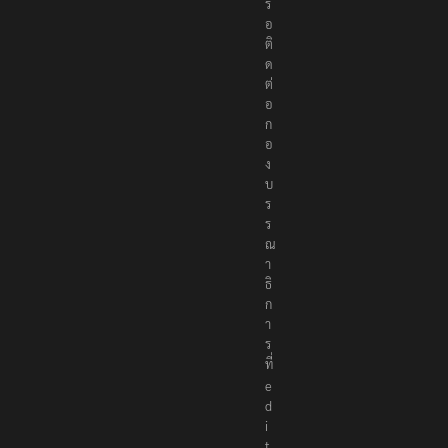
รื
อ
ติ
ด
ต่
อ
ก
อ
ง
บ
ร
ร
ณ
า
ธิ
ก
า
ร
ที่
e
d
i
t