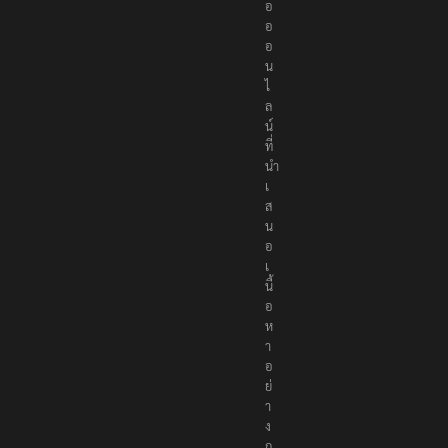
อ
อ
อ
น
ไ
ล
น์
ที่
นำ
เ
ส
น
อ
เ
นื้
อ
ห
า
อ
ย่
า
ง
ถู