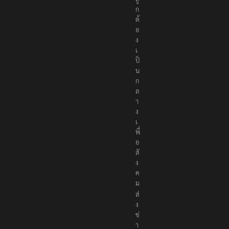
ก
ต้
อ
ง
เ
ป็
น
ก
ล
า
ง
เ
พื่
อ
สั
ง
ค
ม
ส่
ง
ข่
า