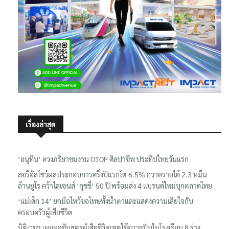
เรื่องล่าสุด
‘อนุทิน’ ควงภริยาชมงาน OTOP ศิลปาชีพ ประทีปไทยวันแรก
ลอรีอัลโชว์ผลประกอบการครึ่งปีแรกโต 6.5% กวาดรายได้ 2.3 หมื่น
ล้านยูโร คว้าไลเซนส์ ‘กุชชี่’ 50 ปี พร้อมส่ง 4 แบรนด์ใหม่บุกตลาดไทย
‘แม่เด็ก 14’ ยกมือไหว้ขอโทษทั้งน้ำตาและแสดงความเสียใจกับ
ครอบครัวผู้เสียชีวิต
นิติเวชฯ เผยผลชันสูตรผู้เสียชีวิตเหตุใช้อาวุธปืนในโรงเรียน 8 ร่าง