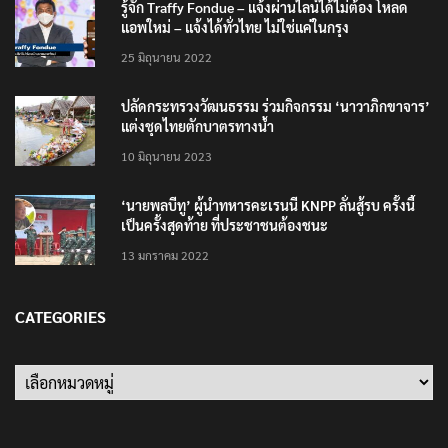
รู้จัก Traffy Fondue – แจ้งผ่านไลน์ได้ไม่ต้อง โหลด
แอพใหม่ – แจ้งได้ทั่วไทย ไม่ใช่แค่ในกรุง
25 มิถุนายน 2022
ปลัดกระทรวงวัฒนธรรม ร่วมกิจกรรม ‘นาวาภิกขาจาร’
แต่งชุดไทยตักบาตรทางน้ำ
10 มิถุนายน 2023
‘นายพลบีทู’ ผู้นำทหารคะเรนนี KNPP ลั่นสู้รบ ครั้งนี้
เป็นครั้งสุดท้าย ที่ประชาชนต้องชนะ
13 มกราคม 2022
CATEGORIES
Categories