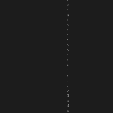
o
r
@
t
h
e
r
e
p
o
r
t
e
r
s
.
c
o
ติ
ด
ต่
อ