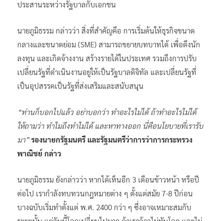
ประสานระหว่างรัฐบาลกับเอกชน
นายภูมิธรรม กล่าวว่า สิ่งที่สำคัญคือ การเริ่มต้นให้ธุรกิจขนาด
กลางและขนาดย่อม (SME) สามารถขยายบทบาทได้ เพื่อดึงนัก
ลงทุน และเกิดจ้างงาน สร้างรายได้ในประเทศ รวมถึงการปรับ
เปลี่ยนรัฐที่ดำเนินงานอยู่ให้เป็นรัฐบาลดิจิทัล และเปลี่ยนรัฐที่
เป็นอุปสรรคเป็นรัฐที่ส่งเสริมและสนับสนุน
“ท่านก็บอกไปแล้ว อย่าบอกว่า ทำอะไรไม่ได้ ถ้าทำอะไรไม่ได้
ให้ถามว่า ทำไมถึงทำไม่ได้ และหาทางออก นี่คือนโยบายที่เรารับ
มา”
รองนายกรัฐมนตรี และรัฐมนตรีว่าการว่าการกระทรวง
พาณิชย์ กล่าว
นายภูมิธรรม ยังกล่าวว่า หากได้เห็นอีก 3 เดือนข้าวหน้า หรือปี
ต่อไป เรากำลังทบทวนกฎหมายต่าง ๆ ตั้งแต่สมัย 7-8 ปีก่อน
บางฉบับเริ่มทำตั้งแต่ พ.ศ. 2400 กว่า ๆ ซึ่งอาจเหมาะสมกับ
ระยะนั้น แต่วันนี้โลกเปลี่ยนไปมาก ถ้าเราก้าวไม่ทันโลก และไม่