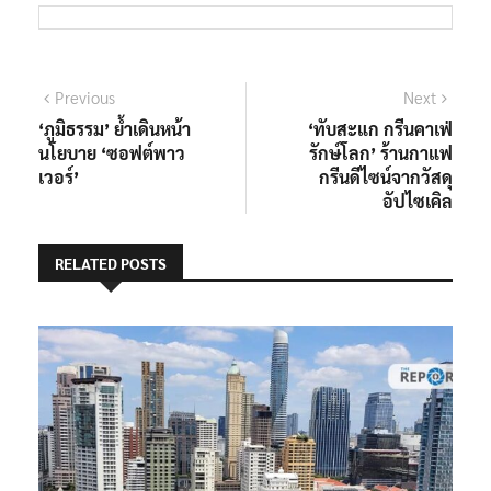
แนะแนว
Previous
Next
Previous
Next
post:
post:
‘ภูมิธรรม’ ย้ำเดินหน้า
‘ทับสะแก กรีนคาเฟ่
เรื่อง
นโยบาย ‘ซอฟต์พาว
รักษ์โลก’ ร้านกาแฟ
เวอร์’
กรีนดีไซน์จากวัสดุ
อัปไซเคิล
RELATED POSTS