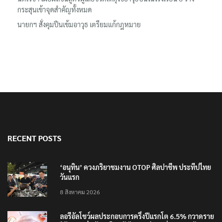
กระสุนเข้าจุดสำคัญทั้งหมด
นายกฯ สั่งคุมปืนเข้มอาวุธ เตรียมแก้กฎหมาย
RECENT POSTS
‘อนุทิน’ ควงภริยาชมงาน OTOP ศิลปาชีพ ประทีปไทย
วันแรก
8 สิงหาคม 2026
ลอรีอัลโชว์ผลประกอบการครึ่งปีแรกโต 6.5% กวาดราย