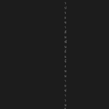
ว
ป
ร
ะ
ช
า
สั
ม
พั
น
ธ์
แ
จ้
ง
ห
ม
า
ย
ข่
า
ว
ห