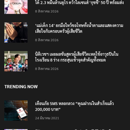
ได้ 2.3 หมื่นล้านยูโร คว้าไลเซนส์ ‘กุชชี่’ 50 ปี พร้อมส่ง
4 แบรนด์ใหม่บุกตลาดไทย
8 สิงหาคม 2026
‘แม่เด็ก 14’ ยกมือไหว้ขอโทษทั้งน้ำตาและแสดงความ
เสียใจกับครอบครัวผู้เสียชีวิต
8 สิงหาคม 2026
นิติเวชฯ เผยผลชันสูตรผู้เสียชีวิตเหตุใช้อาวุธปืนใน
โรงเรียน 8 ร่าง กระสุนเข้าจุดสำคัญทั้งหมด
8 สิงหาคม 2026
TRENDING NOW
เตือนภัย SMS หลอกลวง “คุณฝากเงินสำเร็จแล้ว
200,000 บาท”
24 มีนาคม 2021