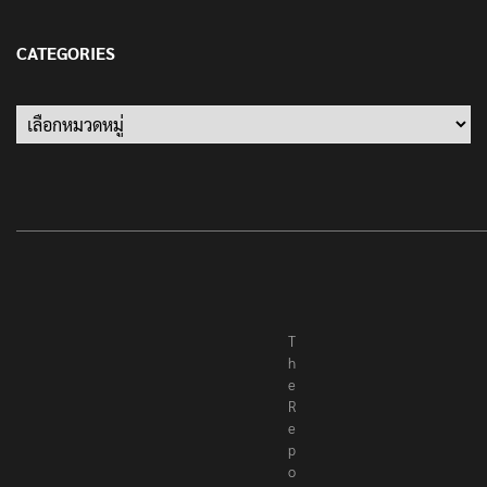
13 มกราคม 2022
CATEGORIES
Categories
T
h
e
R
e
p