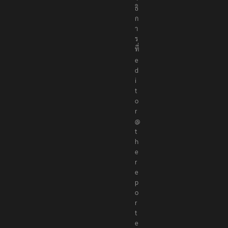
า
ธิ
ก
า
ร
ที่
e
d
i
t
o
r
@
t
h
e
r
e
p
o
r
t