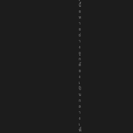
เ
นื้
อ
ห
า
อ
ย่
า
ง
ถู
ก
ต้
อ
ง
เ
ป็
น
ก
ล
า
ง
เ