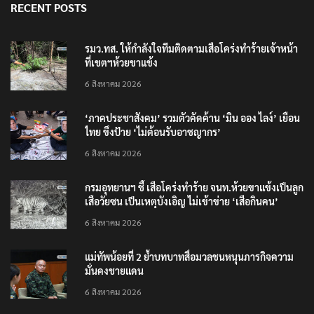
RECENT POSTS
รมว.ทส. ให้กำลังใจทีมติดตามเสือโคร่งทำร้ายเจ้าหน้า
ที่เขตฯห้วยขาแข้ง
6 สิงหาคม 2026
‘ภาคประชาสังคม’ รวมตัวคัดค้าน ‘มิน ออง ไลง์’ เยือน
ไทย ขึงป้าย ‘ไม่ต้อนรับอาชญากร’
6 สิงหาคม 2026
กรมอุทยานฯ ชี้ เสือโคร่งทำร้าย จนท.ห้วยขาแข้งเป็นลูก
เสือวัยซน เป็นเหตุบังเอิญ ไม่เข้าข่าย ‘เสือกินคน’
6 สิงหาคม 2026
แม่ทัพน้อยที่ 2 ย้ำบทบาทสื่อมวลชนหนุนภารกิจความ
มั่นคงชายแดน
6 สิงหาคม 2026