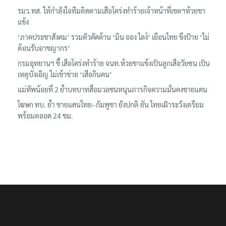
รมว.ทส. ให้กำลังใจทีมติดตามเสือโคร่งทำร้ายเจ้าหน้าที่เขตฯห้วยขา
แข้ง
‘ภาคประชาสังคม’ รวมตัวคัดค้าน ‘มิน ออง ไลง์’ เยือนไทย ขึงป้าย ‘ไม่
ต้อนรับอาชญากร’
กรมอุทยานฯ ชี้ เสือโคร่งทำร้าย จนท.ห้วยขาแข้งเป็นลูกเสือวัยซน เป็น
เหตุบังเอิญ ไม่เข้าข่าย ‘เสือกินคน’
แม่ทัพน้อยที่ 2 ย้ำบทบาทสื่อมวลชนหนุนภารกิจความมั่นคงชายแดน
โฆษก ทบ. ย้ำ ชายแดนไทย–กัมพูชา ยังปกติ ยัน ไทยเฝ้าระวังเตรียม
พร้อมตลอด 24 ชม.