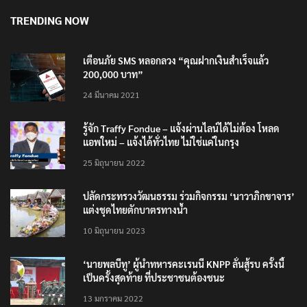
TRENDING NOW
เตือนภัย SMS หลอกลวง “คุณฝากเงินสำเร็จแล้ว
200,000 บาท”
24 มีนาคม 2021
รู้จัก Traffy Fondue – แจ้งผ่านไลน์ได้ไม่ต้อง โหลด
แอพใหม่ – แจ้งได้ทั่วไทย ไม่ใช่แค่ในกรุง
25 มิถุนายน 2022
ปลัดกระทรวงวัฒนธรรม ร่วมกิจกรรม ‘นาวาภิกขาจาร’
แต่งชุดไทยตักบาตรทางน้ำ
10 มิถุนายน 2023
‘นายพลบีทู’ ผู้นำทหารคะเรนนี KNPP ลั่นสู้รบ ครั้งนี้
เป็นครั้งสุดท้าย ที่ประชาชนต้องชนะ