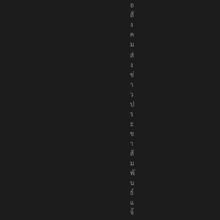
พื่
อ
สั
ง
ค
ม
ส่
ง
ข่
า
ว
ป
ร
ะ
ช
า
สั
ม
พั
น
ธ์
แ