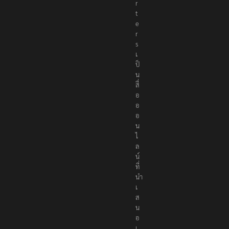
o
r
t
e
r
s
เ
ป็
น
สื่
อ
อ
อ
น
ไ
ล
น์
ที่
นำ
เ
ส
น
อ