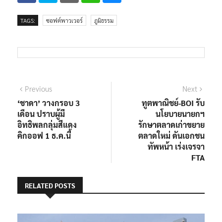
TAGS:
ซอฟต์พาวเวอร์
ภูมิธรรม
แนะแนว
Previous
Next
Previous
Next
post:
post:
‘ชาดา’ วางกรอบ 3
ทูตพาณิชย์-BOI รับ
เรื่อง
เดือน ปราบผู้มี
นโยบายนายกฯ
อิทธิพลกลุ่มสีแดง
รักษาตลาดเก่าขยาย
คิกออฟ 1 ธ.ค.นี้
ตลาดใหม่ ดันเอกชน
ทัพหน้า เร่งเจรจา
FTA
RELATED POSTS