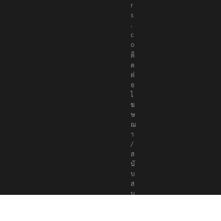
e
r
s
.
c
o
ติ
ด
ต่
อ
โ
ฆ
ษ
ณ
า
/
ส
นั
บ
ส
นุ
น