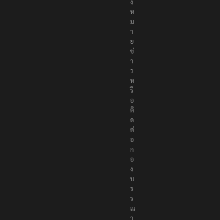
จ้
ง
ห
ม
า
ย
ข่
า
ว
ห
รื
อ
ติ
ด
ต่
อ
ก
อ
ง
บ
ร
ร
ณ