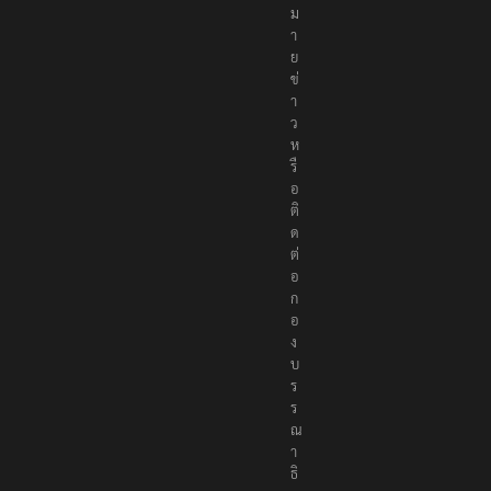
ม
า
ย
ข่
า
ว
ห
รื
อ
ติ
ด
ต่
อ
ก
อ
ง
บ
ร
ร
ณ
า
ธิ