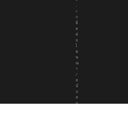
.
c
o
ติ
ด
ต่
อ
โ
ฆ
ษ
ณ
า
/
ส
นั
บ
ส
นุ
น
a
d
v