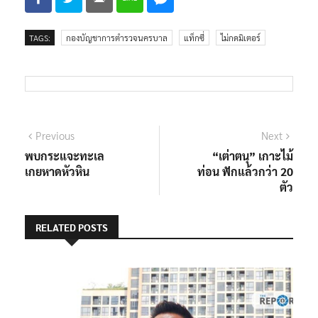
TAGS:
กองบัญชาการตำรวจนครบาล
แท็กซี่
ไม่กดมิเตอร์
แนะแนว
Previous
Next
Previous
Next
post:
post:
พบกระแจะทะเล
“เต่าตนุ” เกาะไม้
เรื่อง
เกยหาดหัวหิน
ท่อน ฟักแล้วกว่า 20
ตัว
RELATED POSTS