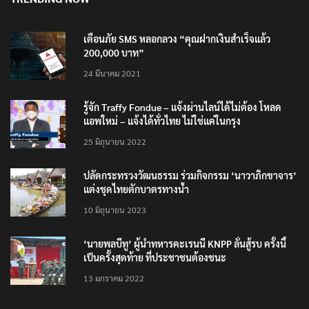
เตือนภัย SMS หลอกลวง “คุณฝากเงินสำเร็จแล้ว
200,000 บาท”
24 มีนาคม 2021
รู้จัก Traffy Fondue – แจ้งผ่านไลน์ได้ไม่ต้อง โหลด
แอพใหม่ – แจ้งได้ทั่วไทย ไม่ใช่แค่ในกรุง
25 มิถุนายน 2022
ปลัดกระทรวงวัฒนธรรม ร่วมกิจกรรม ‘นาวาภิกขาจาร’
แต่งชุดไทยตักบาตรทางน้ำ
10 มิถุนายน 2023
‘นายพลบีทู’ ผู้นำทหารคะเรนนี KNPP ลั่นสู้รบ ครั้งนี้
เป็นครั้งสุดท้าย ที่ประชาชนต้องชนะ
13 มกราคม 2022