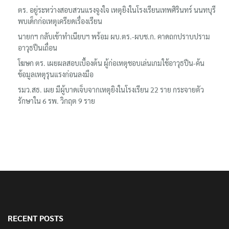
ตร. อยู่ระหว่างสอบสวนแรงจูงใจ เหตุยิงในโรงเรียนเทพศิรินทร์ นนทบุรี
พบเด็กก่อเหตุเครียดเรื่องเรียน
นายกฯ กลับเข้าทำเนียบฯ พร้อม ผบ.ตร.-ผบช.ก. คาดถกปราบปราม
อาวุธปืนเถื่อน
โฆษก ตร. เผยผลสอบเบื้องต้น ผู้ก่อเหตุชอบเล่นเกมใช้อาวุธปืน-ค้น
ข้อมูลเหตุรุนแรงก่อนลงมือ
รมว.สธ. เผย มีผู้บาดเจ็บจากเหตุยิงในโรงเรียน 22 ราย กระจายตัว
รักษาใน 6 รพ. วิกฤต 9 ราย
RECENT POSTS