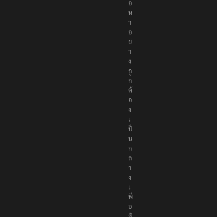
อ
ห
า
อ
ย่
า
ง
ถู
ก
ต้
อ
ง
เ
ป็
น
ก
ล
า
ง
เ
พื่
อ
สั