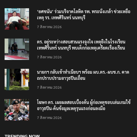
‘ยศชนัน’ ร่วมบริจาคโลหิต รพ. พระนั่งเกล้า ช่วยเหยื่อ
เหตุ รร. เทพศิรินทร์ นนทบุรี
7 สิงหาคม 2026
ตร. อยู่ระหว่างสอบสวนแรงจูงใจ เหตุยิงในโรงเรียน
เทพศิรินทร์ นนทบุรี พบเด็กก่อเหตุเครียดเรื่องเรียน
7 สิงหาคม 2026
นายกฯ กลับเข้าทำเนียบฯ พร้อม ผบ.ตร.-ผบช.ก. คาด
ถกปราบปรามอาวุธปืนเถื่อน
7 สิงหาคม 2026
โฆษก ตร. เผยผลสอบเบื้องต้น ผู้ก่อเหตุชอบเล่นเกมใช้
อาวุธปืน-ค้นข้อมูลเหตุรุนแรงก่อนลงมือ
7 สิงหาคม 2026
TRENDING NOW