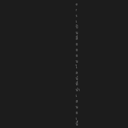
e
r
s
เ
ป็
น
สื่
อ
อ
อ
น
ไ
ล
น์
ที่
นำ
เ
ส
น
อ
เ
นื้