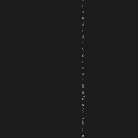
ง
ค
ม
ส่
ง
ข่
า
ว
ป
ร
ะ
ช
า
สั
ม
พั
น
ธ์
แ
จ้
ง
ห