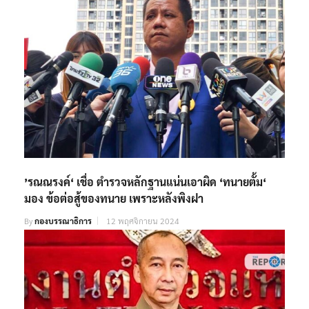
’รณณรงค์‘ เชื่อ ตำรวจหลักฐานแน่นเอาผิด ‘ทนายตั้ม‘
มอง ข้อต่อสู้ของทนาย เพราะหลังพิงฝา
By
กองบรรณาธิการ
12 พฤศจิกายน 2024