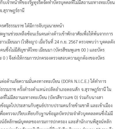
เจ้าหน้าที่ของรัฐทุจริตจัดทำบัตรบุคคลที่ไม่มีสถานะทางทะเบียน
จ.สุราษฎร์ธานี
นครศรีธรรมราช ได้มีการจับกุมนายหน้า
ดฐานช่วยเหลือซ้อนเร้นคนต่างด้าวเข้าพักอาศัยเพื่อให้พ้นจากการ
าวเมียนมา (โรฮิงญา) เมื่อวันที่ 24 ก.ย. 2567 ตรวจพบว่า บุคคลดัง
นซึ่งไม่มีสัญชาติไทย เมียนมา (บัตรสีชมพูเลข 00 ) และบัตร
ลข 0 ) จึงส่งให้กรมการปกครองตรวจสอบความถูกต้องของบัตร
นต่อต้านภัยความมั่นคงทางทะเบียน (DOPA N.I.C.E.) ได้ทำการ
รรมราช ครั้งดำรงตำแหน่งปลัดอำเภอดอนสัก จ.สุราษฎร์ธานี ใน
คคลที่ไม่มีสถานะทางทะเบียน (บัตรสีขาวเลข 0) ร่วมกับนางสา
นำข้อมูลไปประสานกับศูนย์ปราบปรามคนร้ายข้ามชาติ และเข้าเมือง
ื่อตรวจเปรียบเทียบกับฐานข้อมูลบัตรประจำตัวบุคคลลคนซึ่งไม่มี
สูจน์อัตลักษณ์บุคคลของกรมการปกครอง และสำนักงานพิสูจน์หลัก