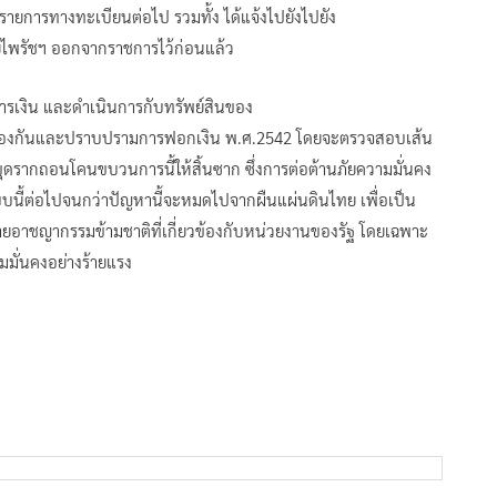
ยการทางทะเบียนต่อไป รวมทั้ง ได้แจ้งไปยังไปยัง
ายไพรัชฯ ออกจากราชการไว้ก่อนแล้ว
ารเงิน และดำเนินการกับทรัพย์สินของ
.บ.ป้องกันและปราบปรามการฟอกเงิน พ.ศ.2542 โดยจะตรวจสอบเส้น
่อขุดรากถอนโคนขบวนการนี้ให้สิ้นซาก ซึ่งการต่อต้านภัยความมั่นคง
แบบนี้ต่อไปจนกว่าปัญหานี้จะหมดไปจากผืนแผ่นดินไทย เพื่อเป็น
อาชญากรรมข้ามชาติที่เกี่ยวข้องกับหน่วยงานของรัฐ โดยเฉพาะ
ามมั่นคงอย่างร้ายแรง