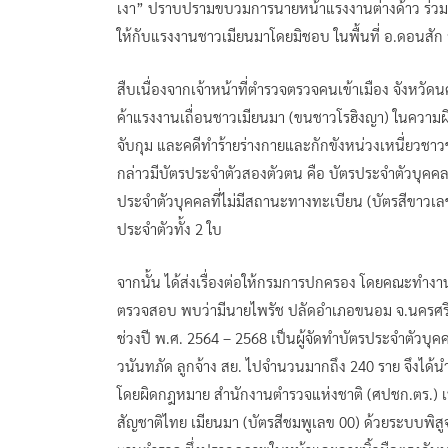
เงา” ปราบปรามขบวมการนายหน้าแรงงานต่างด้าว ร่วมกับ
ให้กับแรงงานชาวเมียนมาโดยมิชอบ ในพื้นที่ อ.ดอนสัก 
สืบเนื่องจากเจ้าหน้าที่ตำรวจตรวจคนเข้าเมือง จังหวัด
ค้าแรงงานเถื่อนชาวเมียนมา (ขนชาวโรฮิงญา) ในความผิ
จับกุม และคดีทำร้ายร่างกายและกักขังหน่วงเหนี่ยวชาวช
กล่าวมีบัตรประจำตัวสองตัวตน คือ บัตรประจำตัวบุคคลค
ประจำตัวบุคคลที่ไม่มีสถานะทางทะเบียน (บัตรสีขาวเ
ประจำตัวทั้ง 2 ใบ
จากนั้น ได้ส่งเรื่องต่อให้กรมการปกครอง โดยคณะทำงา
ตรวจสอบ พบว่ามีนายไพรัช ปลัดอำเภอขนอม จ.นครศรีธ
ช่วงปี พ.ศ. 2564 – 2568 เป็นผู้จัดทำบัตรประจำตัวบุ
วนันทภัด ลูกจ้าง สย. ไปจำนวนมากถึง 240 ราย จึงได้
โดยผิดกฎหมาย สำนักงานตำรวจแห่งชาติ (ศปชก.ตร.) เพ
สัญชาติไทย เมียนมา (บัตรสีชมพูเลข 00) ด้วยระบบพิ