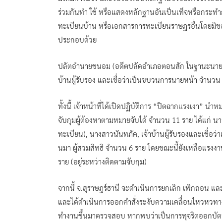
ร่วมกันทำ ใช้ หรือแสดงหลักฐานอันเป็นเท็จหรือกระทำการ
ทะเบียนบ้าน หรือเอกสารการทะเบียนราษฎรอื่นโดยมิช
ประกอบด้วย
ปลัตอำนายขนอม (อดีตปลัดอำเภอตอนสัก ในฐานะนายทะเ
บ้านผู้รับรอง และเชื่อว่าเป็นขบวนการนายหน้า จำนวน 
ทั้งนี้ เจ้าหน้าที่ได้เปิดปฏิบัติการ “ปิดฉากแรงเงา”
จับกุมผู้ต้องหาตามหมายจับได้ จำนวน 11 ราย ได้แก
ทะเบียน), นางสาวนันทภัค, เจ้าบ้านผู้รับรองและเชื่
นมา ผู้สวมสิทธิ จำนวน 6 ราย โดยขณะนี้ยังเหลือแรงงา
ราย (อยู่ระหว่างติดตามจับกุม)
จากนี้ จ.สุราษฎร์ธานี จะดำเนินการยกเลิก เพิกถอน แล
และได้ดำเนินการออกคำสั่งระงับความเคลื่อนไหวหวทา
ทำงานขึ้นมาตรวจสอบ หากพบว่าเป็นการทุจริตออกบัตร