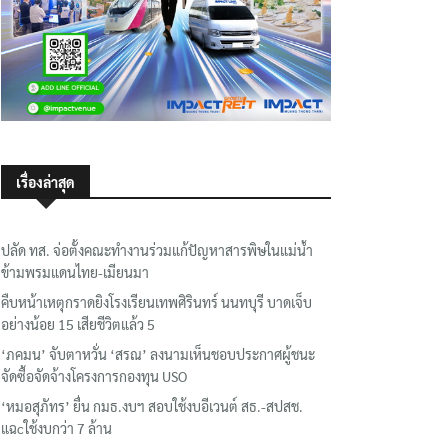
เรื่องล่าสุด
ปลัด ทส. จ่อตั้งคณะทำงานร่วมแก้ปัญหาสารพิษในแม่น้ำ
ข้ามพรมแดนไทย-เมียนมา
คืบหน้าเหตุกราดยิงโรงเรียนเทพศิรินทร์ นนทบุรี บาดเจ็บ
อย่างน้อย 15 เสียชีวิตแล้ว 5
‘ภคมน’ จับตาหวั่น ‘สรณ’ ลงนามเห็นชอบประกาศผู้ชนะ
จัดซื้อจัดจ้างโครงการกองทุน USO
‘หมอสุภัทร’ ยื่น กมธ.งบฯ สอบใช้งบอีเวนต์ สธ.-สปสช.
แฉcใช้งบกว่า 7 ล้าน