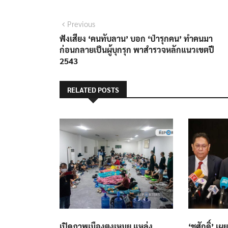
แนะแนว
Previous
Previous
post:
ฟังเสียง ‘คนทับลาน’ บอก ‘ป่ารุกคน’ ทำคนมา
เรื่อง
ก่อนกลายเป็นผู้บุกรุก พาสำรวจหลักแนวเขตปี
2543
RELATED POSTS
เปิดภาพเมืองตงเหมย แหล่ง
‘ชูศักดิ์’ 