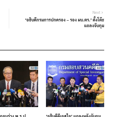
Next
Next
post:
‘อธิบดีกรมการปกครอง – รอง ผบ.ตร.’ ตั้งโต๊ะ
แถลงจับกุม
เผยถอนร่าง พ.ร.ป.
‘อธิบดีดีเอสไอ‘ แถลงหลังจับกุม