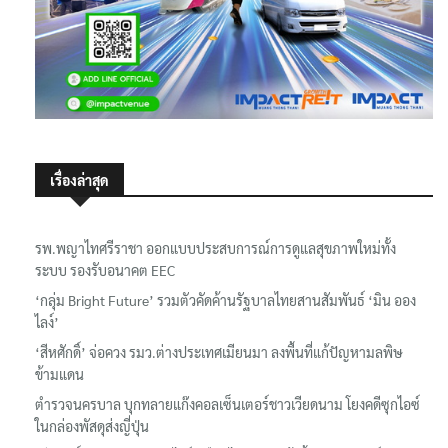
เรื่องล่าสุด
รพ.พญาไทศรีราชา ออกแบบประสบการณ์การดูแลสุขภาพใหม่ทั้ง
ระบบ รองรับอนาคต EEC
‘กลุ่ม Bright Future’ รวมตัวคัดค้านรัฐบาลไทยสานสัมพันธ์ ‘มิน ออง
ไลง์’
‘สีหศักดิ์’ จ่อควง รมว.ต่างประเทศเมียนมา ลงพื้นที่แก้ปัญหามลพิษ
ข้ามแดน
ตำรวจนครบาล บุกทลายแก๊งคอลเซ็นเตอร์ชาวเวียดนาม โยงคดีซุกไอซ์
ในกล่องพัสดุส่งญี่ปุ่น