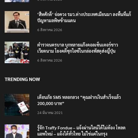
‘สีหศักดิ์’ จ่อควง รมว.ต่างประเทศเมียนมา ลงพื้นที่แก้
ปัญหามลพิษข้ามแดน
6 สิงหาคม 2026
ตำรวจนครบาล บุกทลายแก๊งคอลเซ็นเตอร์ชาว
เวียดนาม โยงคดีซุกไอซ์ในกล่องพัสดุส่งญี่ปุ่น
6 สิงหาคม 2026
TRENDING NOW
เตือนภัย SMS หลอกลวง “คุณฝากเงินสำเร็จแล้ว
200,000 บาท”
24 มีนาคม 2021
รู้จัก Traffy Fondue – แจ้งผ่านไลน์ได้ไม่ต้อง โหลด
แอพใหม่ – แจ้งได้ทั่วไทย ไม่ใช่แค่ในกรุง