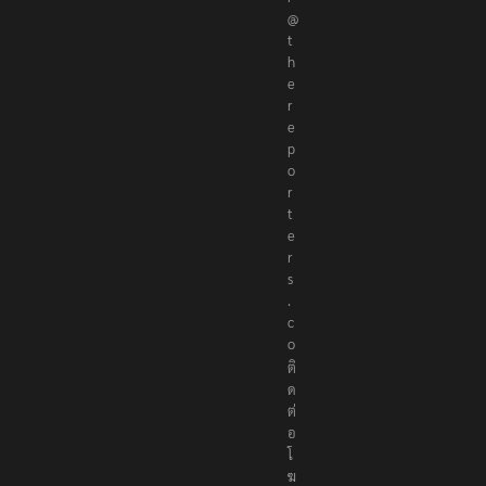
@
t
h
e
r
e
p
o
r
t
e
r
s
.
c
o
ติ
ด
ต่
อ
โ
ฆ