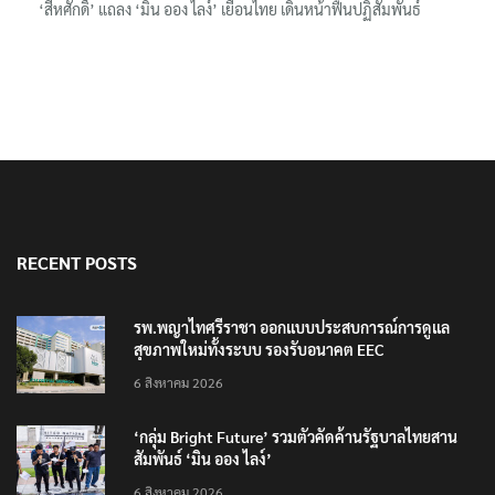
‘สีหศักดิ์’ แถลง ‘มิน ออง ไลง์’ เยือนไทย เดินหน้าฟื้นปฏิสัมพันธ์
RECENT POSTS
รพ.พญาไทศรีราชา ออกแบบประสบการณ์การดูแล
สุขภาพใหม่ทั้งระบบ รองรับอนาคต EEC
6 สิงหาคม 2026
‘กลุ่ม Bright Future’ รวมตัวคัดค้านรัฐบาลไทยสาน
สัมพันธ์ ‘มิน ออง ไลง์’
6 สิงหาคม 2026