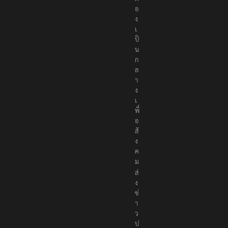
อ
ง
เ
ป็
น
ก
ล
า
ง
เ
พื่
อ
สั
ง
ค
ม
ส่
ง
ข่
า
ว
ป