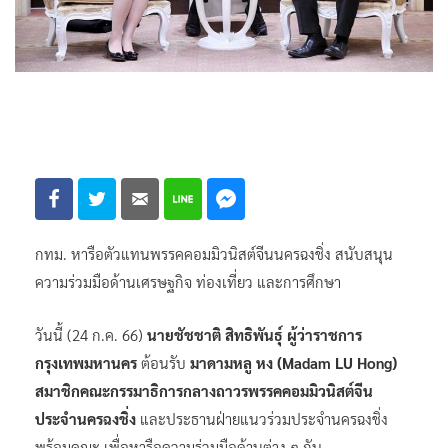
กทม. หารือตัวแทนพรรคคอมมิวนิสต์จีนนครฉงชิ่ง สนับสนุน
ความร่วมมือด้านเศรษฐกิจ ท่องเที่ยว และการศึกษา
วันนี้ (24 ก.ค. 66)
นายชัชชาติ สิทธิพันธุ์ ผู้ว่าราชการ
กรุงเทพมหานคร
ต้อนรับ
มาดามหลู หง (Madam LU Hong)
สมาชิกคณะกรรมาธิการกลางถาวรพรรคคอมมิวนิสต์จีน
ประจำนครฉงชิ่ง
และประธานฝ่ายแนวร่วมประจำนครฉงชิ่ง
พร้อมคณะ เพื่อหารือความร่วมมือด้านต่าง ๆ กับ