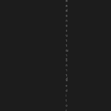
ติ
ด
ต่
อ
ก
อ
ง
บ
ร
ร
ณ
า
ธิ
ก
า
ร
ที่
e
d
i
t
o
r