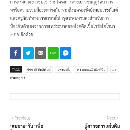
การส่งคณะเยาวชนเข้าร่วมโครงการค่ายเยาวชนฤดูร้อน การ
หารือความร่วมมือระหว่างกัน รวมถึงนครฉงชิ่งยังมอบเวชภัณฑ์
และครุภัณฑ์ทางการแพทย์ให้กรุงเทพมหานครสำหรับการ
ป้องกันตัวเองจากการแพร่ระบาดของโรคติดเชื้อไวรัสโคโรนา
2019 อีกด้วย
TAGS:
ชัชชาติ สิทธิพันธุ์
นครฉงชิ่ง
พรรคคอมมิวนิสต์จีน
มา
ดามหลู หง
แนะแนว
Previous
Next
Previous
Next
post:
post:
‘สมชาย’ รับ ‘เพื่อ
ผู้ตรวจการแผ่นดิน
เรื่อง