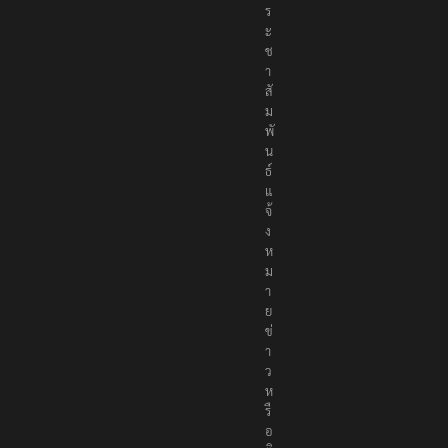
ร
ะ
ช
า
สั
ม
พั
น
ธ์
แ
จ้
ง
ห
ม
า
ย
ข่
า
ว
ห
รื
อ