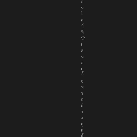
อ
น
ไ
ล
น์
ที่
นำ
เ
ส
น
อ
เ
นื้
อ
ห
า
อ
ย่
า
ง
ถู
ก
ต้