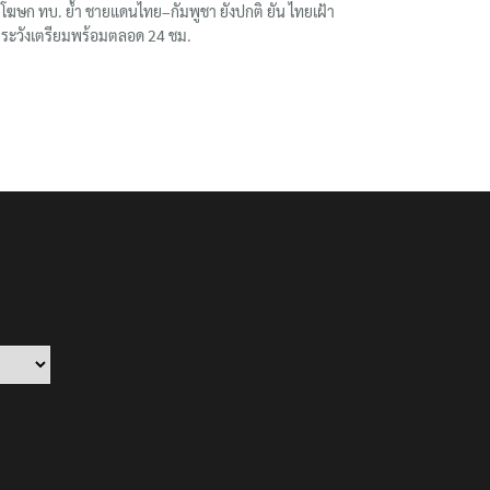
โฆษก ทบ. ย้ำ ชายแดนไทย–กัมพูชา ยังปกติ ยัน ไทยเฝ้า
ระวังเตรียมพร้อมตลอด 24 ชม.