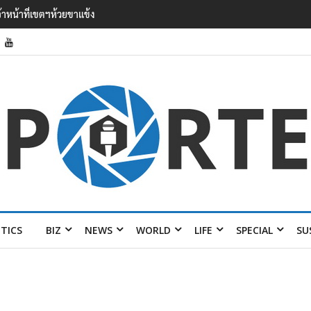
น ออง ไลง์’ เยือนไทย ขึงป้าย ‘ไม่
ITICS
BIZ
NEWS
WORLD
LIFE
SPECIAL
SU