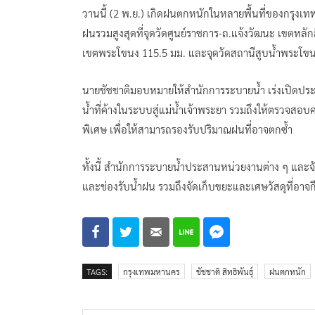
วานนี้ (2 พ.ย.) เกิดฝนตกหนักในหลายพื้นที่ของกรุง
ฝนรวมสูงสุดที่จุดวัดศูนย์ราชการ-ถ.แจ้งวัฒนะ เขตหลั
เขตพระโขนง 115.5 มม. และจุดวัดสถานีสูบน้ำพระโข
นายชัชชาติมอบหมายให้สำนักการระบายน้ำ เร่งเปิดประตู
น้ำที่ค้างในระบบสู่แม่น้ำเจ้าพระยา รวมถึงให้ตรวจสอ
พิเศษ เพื่อให้สามารถรองรับปริมาณฝนที่อาจตกซ้ำ
ทั้งนี้ สำนักการระบายน้ำประสานหน่วยงานต่าง ๆ และจัด
และช่องรับน้ำฝน รวมถึงจัดเก็บขยะและเศษวัสดุที่อา
TAGS:
กรุงเทพมหานคร
ชัชชาติ สิทธิพันธุ์
ฝนตกหนัก