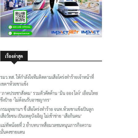
เรื่องล่าสุด
รมว.ทส. ให้กำลังใจทีมติดตามเสือโคร่งทำร้ายเจ้าหน้าที่
เขตฯห้วยขาแข้ง
‘ภาคประชาสังคม’ รวมตัวคัดค้าน ‘มิน ออง ไลง์’ เยือนไทย
ขึงป้าย ‘ไม่ต้อนรับอาชญากร’
กรมอุทยานฯ ชี้ เสือโคร่งทำร้าย จนท.ห้วยขาแข้งเป็นลูก
เสือวัยซน เป็นเหตุบังเอิญ ไม่เข้าข่าย ‘เสือกินคน’
แม่ทัพน้อยที่ 2 ย้ำบทบาทสื่อมวลชนหนุนภารกิจความ
มั่นคงชายแดน