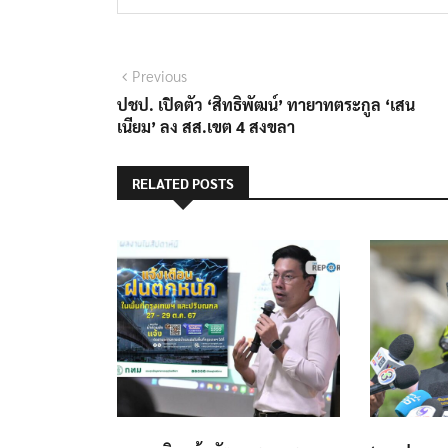
แนะแนว
Previous
Previous
post:
ปชป. เปิดตัว ‘สิทธิพัฒน์’ ทายาทตระกูล ‘เสน
เรื่อง
เนียม’ ลง สส.เขต 4 สงขลา
RELATED POSTS