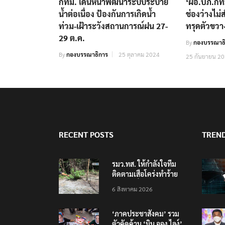
กทม. เดินหน้าพัฒนาระบบระบาย
‘ผอ.ปภ.กท
น้ำต่อเนื่อง ป้องกันการเกิดน้ำ
ช่องว่างไม่
ท่วม-เฝ้าระวังสถานการณ์ฝน 27-
ทรุดตัวขวา
29 ต.ค.
By
กองบรรณาธ
By
กองบรรณาธิการ
25 ตุลาคม 2024
25 กันยายน 2
RECENT POSTS
TREN
รมว.ทส. ให้กำลังใจทีม
ติดตามเสือโคร่งทำร้าย
เจ้าหน้าที่เขตฯห้วยขาแข้ง
6 สิงหาคม 2026
‘ภาคประชาสังคม’ รวม
ตัวคัดค้าน ‘มิน ออง ไลง์’