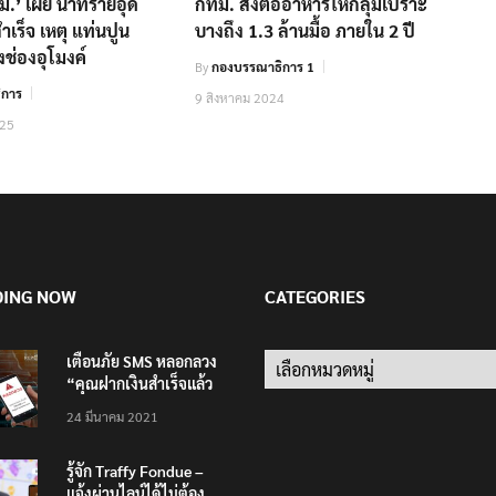
ม.’ เผย นำทรายอุด
กทม. ส่งต่ออาหารให้กลุ่มเปราะ
สำเร็จ เหตุ แท่นปูน
บางถึง 1.3 ล้านมื้อ ภายใน 2 ปี
งช่องอุโมงค์
By
กองบรรณาธิการ 1
ิการ
9 สิงหาคม 2024
025
DING NOW
CATEGORIES
เตือนภัย SMS หลอกลวง
Categories
“คุณฝากเงินสำเร็จแล้ว
200,000 บาท”
24 มีนาคม 2021
รู้จัก Traffy Fondue –
แจ้งผ่านไลน์ได้ไม่ต้อง