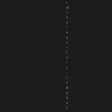
r
@
t
h
e
r
e
p
o
r
t
e
r
s
.
c
o
ติ
ด
ต่
อ
โ