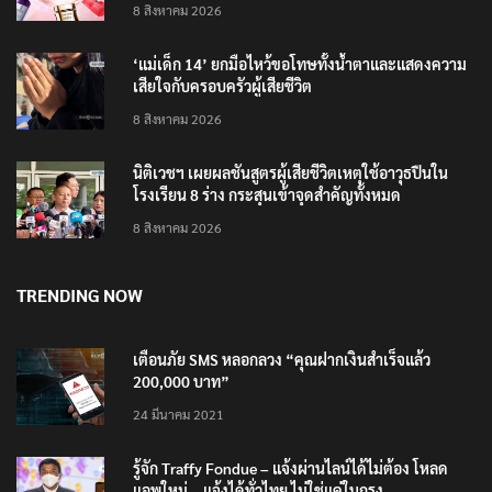
8 สิงหาคม 2026
‘แม่เด็ก 14’ ยกมือไหว้ขอโทษทั้งน้ำตาและแสดงความ
เสียใจกับครอบครัวผู้เสียชีวิต
8 สิงหาคม 2026
นิติเวชฯ เผยผลชันสูตรผู้เสียชีวิตเหตุใช้อาวุธปืนใน
โรงเรียน 8 ร่าง กระสุนเข้าจุดสำคัญทั้งหมด
8 สิงหาคม 2026
TRENDING NOW
เตือนภัย SMS หลอกลวง “คุณฝากเงินสำเร็จแล้ว
200,000 บาท”
24 มีนาคม 2021
รู้จัก Traffy Fondue – แจ้งผ่านไลน์ได้ไม่ต้อง โหลด
แอพใหม่ – แจ้งได้ทั่วไทย ไม่ใช่แค่ในกรุง