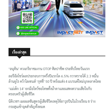
เรื่องล่าสุด
‘อนุทิน’ ควงภริยาชมงาน OTOP ศิลปาชีพ ประทีปไทยวันแรก
ลอรีอัลโชว์ผลประกอบการครึ่งปีแรกโต 6.5% กวาดรายได้ 2.3 หมื่น
ล้านยูโร คว้าไลเซนส์ ‘กุชชี่’ 50 ปี พร้อมส่ง 4 แบรนด์ใหม่บุกตลาดไทย
‘แม่เด็ก 14’ ยกมือไหว้ขอโทษทั้งน้ำตาและแสดงความเสียใจกับ
ครอบครัวผู้เสียชีวิต
นิติเวชฯ เผยผลชันสูตรผู้เสียชีวิตเหตุใช้อาวุธปืนในโรงเรียน 8 ร่าง
กระสุนเข้าจุดสำคัญทั้งหมด