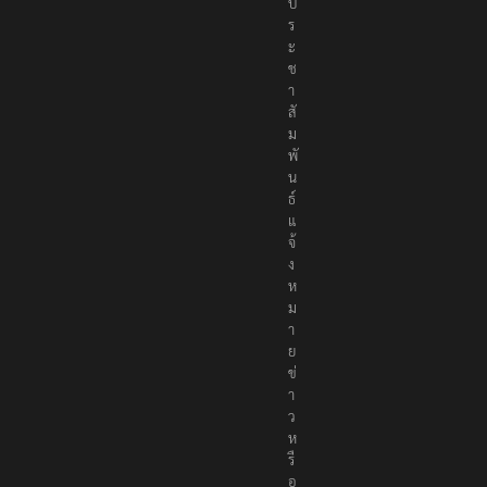
ป
ร
ะ
ช
า
สั
ม
พั
น
ธ์
แ
จ้
ง
ห
ม
า
ย
ข่
า
ว
ห
รื
อ