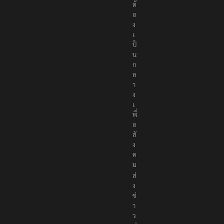
ต้
อ
ง
เ
ป็
น
ก
ล
า
ง
เ
พื่
อ
สั
ง
ค
ม
ส่
ง
ข่
า
ว