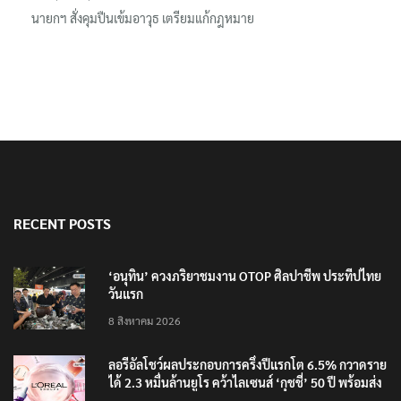
นายกฯ สั่งคุมปืนเข้มอาวุธ เตรียมแก้กฎหมาย
RECENT POSTS
‘อนุทิน’ ควงภริยาชมงาน OTOP ศิลปาชีพ ประทีปไทย
วันแรก
8 สิงหาคม 2026
ลอรีอัลโชว์ผลประกอบการครึ่งปีแรกโต 6.5% กวาดราย
ได้ 2.3 หมื่นล้านยูโร คว้าไลเซนส์ ‘กุชชี่’ 50 ปี พร้อมส่ง
4 แบรนด์ใหม่บุกตลาดไทย