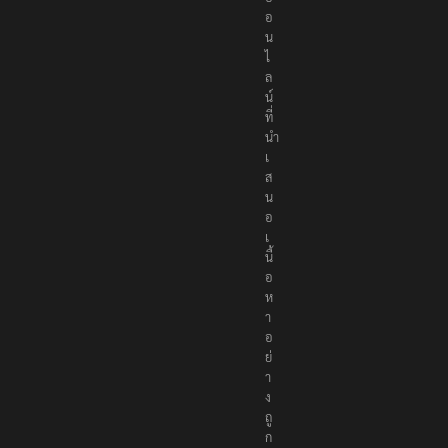
อ
น
ไ
ล
น์
ที่
นำ
เ
ส
น
อ
เ
นื้
อ
ห
า
อ
ย่
า
ง
ถู
ก