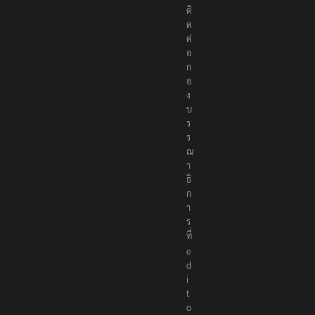
ติ
ด
ต่
อ
ก
อ
ง
บ
ร
ร
ณ
า
ธิ
ก
า
ร
ที่
e
d
i
t
o