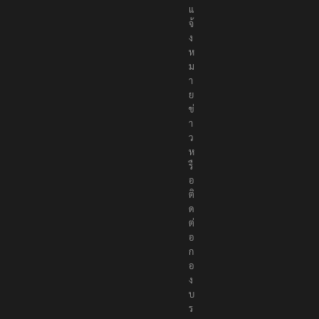
แ
จ้
ง
ห
ม
า
ย
ข่
า
ว
ห
รื
อ
ติ
ด
ต่
อ
ก
อ
ง
บ
ร