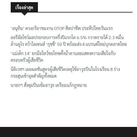
เรื่องล่าสุด
‘อนุทิน’ ควงภริยาชมงาน OTOP ศิลปาชีพ ประทีปไทยวันแรก
ลอรีอัลโชว์ผลประกอบการครึ่งปีแรกโต 6.5% กวาดรายได้ 2.3 หมื่น
ล้านยูโร คว้าไลเซนส์ ‘กุชชี่’ 50 ปี พร้อมส่ง 4 แบรนด์ใหม่บุกตลาดไทย
‘แม่เด็ก 14’ ยกมือไหว้ขอโทษทั้งน้ำตาและแสดงความเสียใจกับ
ครอบครัวผู้เสียชีวิต
นิติเวชฯ เผยผลชันสูตรผู้เสียชีวิตเหตุใช้อาวุธปืนในโรงเรียน 8 ร่าง
กระสุนเข้าจุดสำคัญทั้งหมด
นายกฯ สั่งคุมปืนเข้มอาวุธ เตรียมแก้กฎหมาย