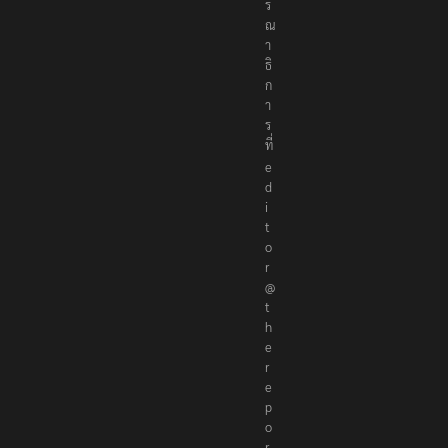
ร
ณ
า
ธิ
ก
า
ร
ที่
e
d
i
t
o
r
@
t
h
e
r
e
p
o
r