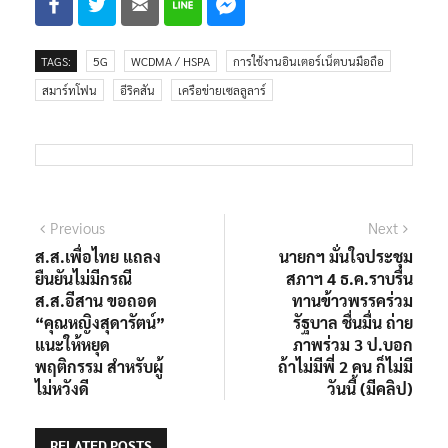
TAGS:
5G
WCDMA / HSPA
การใช้งานอินเตอร์เน็ตบนมือถือ
สมาร์ทโฟน
อีริคสัน
เครือข่ายเซลลูลาร์
Previous
Next
ส.ส.เพื่อไทย แถลง
นายกฯ มั่นใจประชุม
ยืนยันไม่มีกรณี
สภาฯ 4 ธ.ค.ราบรื่น
ส.ส.อีสาน ขอถอด
ทานข้าวพรรคร่วม
“คุณหญิงสุดารัตน์”
รัฐบาล ชื่นมื่น ถ่าย
แนะให้หยุด
ภาพร่วม 3 ป.บอก
พฤติกรรม สำหรับผู้
ถ้าไม่มีพี่ 2 คน ก็ไม่มี
ไม่หวังดี
วันนี้ (มีคลิป)
RELATED POSTS