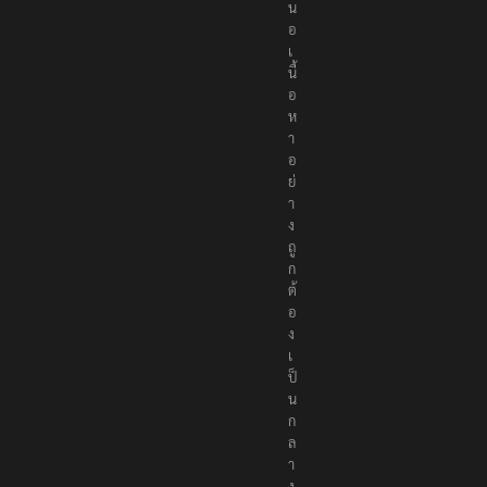
น
อ
เ
นื้
อ
ห
า
อ
ย่
า
ง
ถู
ก
ต้
อ
ง
เ
ป็
น
ก
ล
า
ง