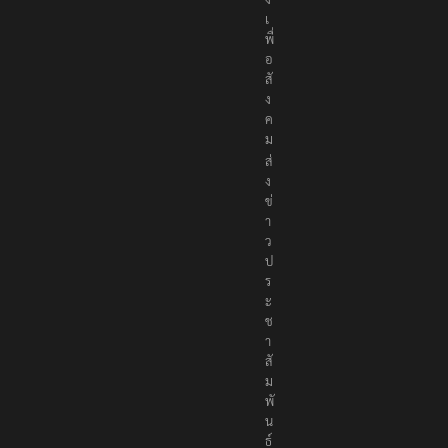
เ
พื่
อ
สั
ง
ค
ม
ส่
ง
ข่
า
ว
ป
ร
ะ
ช
า
สั
ม
พั
น
ธ์