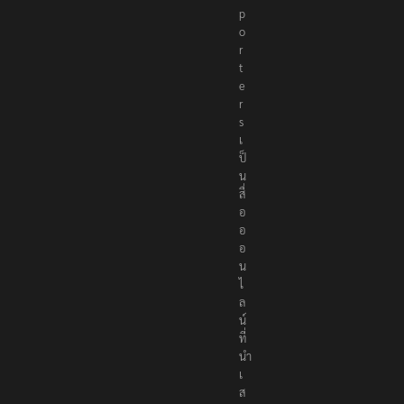
p
o
r
t
e
r
s
เ
ป็
น
สื่
อ
อ
อ
น
ไ
ล
น์
ที่
นำ
เ
ส