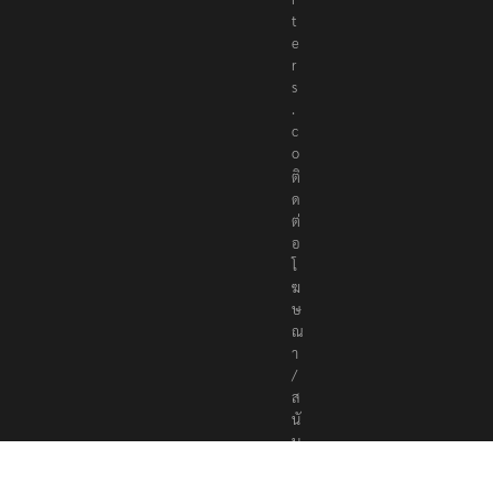
t
e
r
s
.
c
o
ติ
ด
ต่
อ
โ
ฆ
ษ
ณ
า
/
ส
นั
บ
ส
นุ