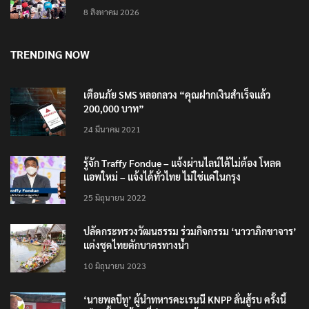
8 สิงหาคม 2026
TRENDING NOW
เตือนภัย SMS หลอกลวง “คุณฝากเงินสำเร็จแล้ว
200,000 บาท”
24 มีนาคม 2021
รู้จัก Traffy Fondue – แจ้งผ่านไลน์ได้ไม่ต้อง โหลด
แอพใหม่ – แจ้งได้ทั่วไทย ไม่ใช่แค่ในกรุง
25 มิถุนายน 2022
ปลัดกระทรวงวัฒนธรรม ร่วมกิจกรรม ‘นาวาภิกขาจาร’
แต่งชุดไทยตักบาตรทางน้ำ
10 มิถุนายน 2023
‘นายพลบีทู’ ผู้นำทหารคะเรนนี KNPP ลั่นสู้รบ ครั้งนี้