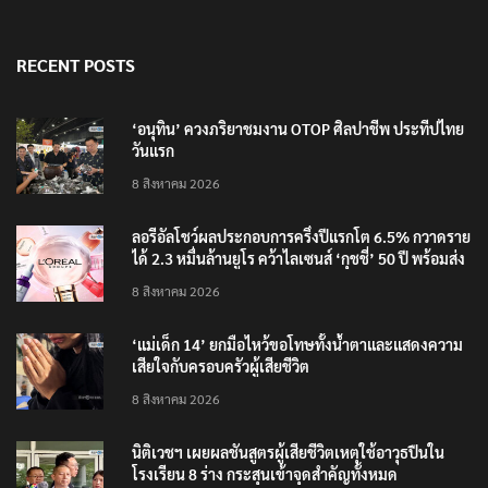
RECENT POSTS
‘อนุทิน’ ควงภริยาชมงาน OTOP ศิลปาชีพ ประทีปไทย
วันแรก
8 สิงหาคม 2026
ลอรีอัลโชว์ผลประกอบการครึ่งปีแรกโต 6.5% กวาดราย
ได้ 2.3 หมื่นล้านยูโร คว้าไลเซนส์ ‘กุชชี่’ 50 ปี พร้อมส่ง
4 แบรนด์ใหม่บุกตลาดไทย
8 สิงหาคม 2026
‘แม่เด็ก 14’ ยกมือไหว้ขอโทษทั้งน้ำตาและแสดงความ
เสียใจกับครอบครัวผู้เสียชีวิต
8 สิงหาคม 2026
นิติเวชฯ เผยผลชันสูตรผู้เสียชีวิตเหตุใช้อาวุธปืนใน
โรงเรียน 8 ร่าง กระสุนเข้าจุดสำคัญทั้งหมด