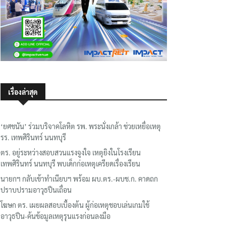
เรื่องล่าสุด
‘ยศชนัน’ ร่วมบริจาคโลหิต รพ. พระนั่งเกล้า ช่วยเหยื่อเหตุ
รร. เทพศิรินทร์ นนทบุรี
ตร. อยู่ระหว่างสอบสวนแรงจูงใจ เหตุยิงในโรงเรียน
เทพศิรินทร์ นนทบุรี พบเด็กก่อเหตุเครียดเรื่องเรียน
นายกฯ กลับเข้าทำเนียบฯ พร้อม ผบ.ตร.-ผบช.ก. คาดถก
ปราบปรามอาวุธปืนเถื่อน
โฆษก ตร. เผยผลสอบเบื้องต้น ผู้ก่อเหตุชอบเล่นเกมใช้
อาวุธปืน-ค้นข้อมูลเหตุรุนแรงก่อนลงมือ