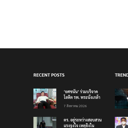
RECENT POSTS
TREN
‘ยศชนัน’ ร่วมบริจาค
โลหิต รพ. พระนั่งเกล้า
ช่วยเหยื่อเหตุ รร.
7 สิงหาคม 2026
เทพศิรินทร์ นนทบุรี
ตร. อยู่ระหว่างสอบสวน
แรงจูงใจ เหตุยิงใน