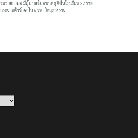
รมว.สธ. เผย มีผู้บาดเจ็บจากเหตุยิงในโรงเรียน 22 ราย
กระจายตัวรักษาใน 6 รพ. วิกฤต 9 ราย