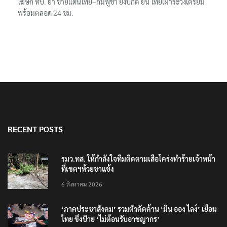
รมว.ทส. ให้กำลังใจทีมติดตามเสือโคร่งทำร้ายเจ้าหน้าที่เขตฯห้วยขา
แข้ง
‘ภาคประชาสังคม’ รวมตัวคัดค้าน ‘มิน ออง ไลง์’ เยือนไทย ขึงป้าย ‘ไม่
ต้อนรับอาชญากร’
กรมอุทยานฯ ชี้ เสือโคร่งทำร้าย จนท.ห้วยขาแข้งเป็นลูกเสือวัยซน เป็น
เหตุบังเอิญ ไม่เข้าข่าย ‘เสือกินคน’
แม่ทัพน้อยที่ 2 ย้ำบทบาทสื่อมวลชนหนุนภารกิจความมั่นคงชายแดน
โฆษก ทบ. ย้ำ ชายแดนไทย–กัมพูชา ยังปกติ ยัน ไทยเฝ้าระวังเตรียม
พร้อมตลอด 24 ชม.