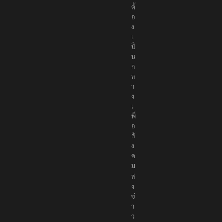
อ
เ
นื้
อ
ห
า
อ
ย่
า
ง
ถู
ก
ต้
อ
ง
เ
ป็
น
ก
ล
า
ง