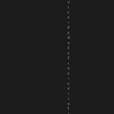
เ
พื่
อ
สั
ง
ค
ม
ส่
ง
ข่
า
ว
ป
ร
ะ
ช
า
สั
ม
พั
น
ธ์