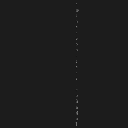
ณ
า
ธิ
ก
า
ร
ที่
e
d
i
t
o
r
@
t
h
e
r
e
p
o
r