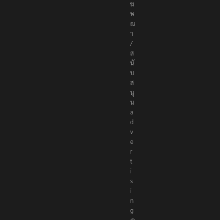
t
e
r
s
.
c
o
ติ
ด
ต่
อ
โ
ฆ
ษ
ณ
า
/
ส
นั
บ
ส
นุ