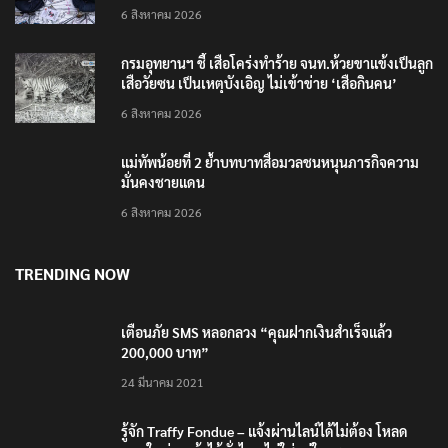
RECENT POSTS
รมว.ทส. ให้กำลังใจทีมติดตามเสือโคร่งทำร้ายเจ้าหน้า
ที่เขตฯห้วยขาแข้ง
6 สิงหาคม 2026
‘ภาคประชาสังคม’ รวมตัวคัดค้าน ‘มิน ออง ไลง์’ เยือน
ไทย ขึงป้าย ‘ไม่ต้อนรับอาชญากร’
6 สิงหาคม 2026
กรมอุทยานฯ ชี้ เสือโคร่งทำร้าย จนท.ห้วยขาแข้งเป็นลูก
เสือวัยซน เป็นเหตุบังเอิญ ไม่เข้าข่าย ‘เสือกินคน’
6 สิงหาคม 2026
แม่ทัพน้อยที่ 2 ย้ำบทบาทสื่อมวลชนหนุนภารกิจความ
มั่นคงชายแดน