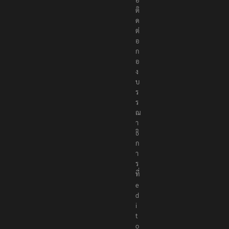
แ
จ้
ง
ห
ม
า
ย
ข่
า
ว
ห
รื
อ
ติ
ด
ต่
อ
ก
อ
ง
บ
ร
ร