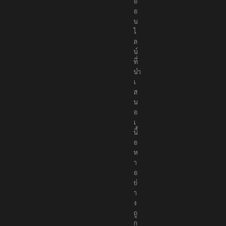
p
o
r
t
e
r
s
เ
ป็
น
สื่
อ
อ
อ
น
ไ
ล
น์
ที่
นำ
เ
ส
น