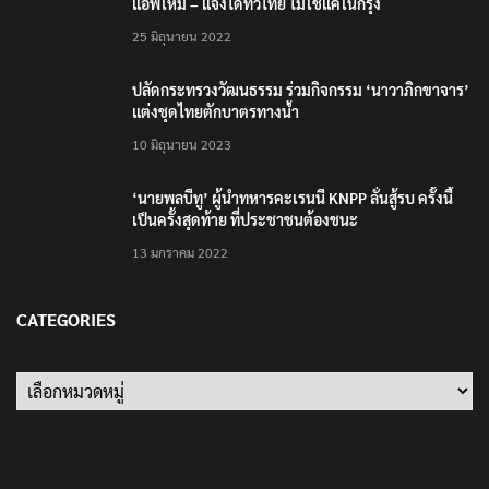
6 สิงหาคม 2026
TRENDING NOW
เตือนภัย SMS หลอกลวง “คุณฝากเงินสำเร็จแล้ว
200,000 บาท”
24 มีนาคม 2021
รู้จัก Traffy Fondue – แจ้งผ่านไลน์ได้ไม่ต้อง โหลด
แอพใหม่ – แจ้งได้ทั่วไทย ไม่ใช่แค่ในกรุง
25 มิถุนายน 2022
ปลัดกระทรวงวัฒนธรรม ร่วมกิจกรรม ‘นาวาภิกขาจาร’
แต่งชุดไทยตักบาตรทางน้ำ
10 มิถุนายน 2023
‘นายพลบีทู’ ผู้นำทหารคะเรนนี KNPP ลั่นสู้รบ ครั้งนี้
เป็นครั้งสุดท้าย ที่ประชาชนต้องชนะ