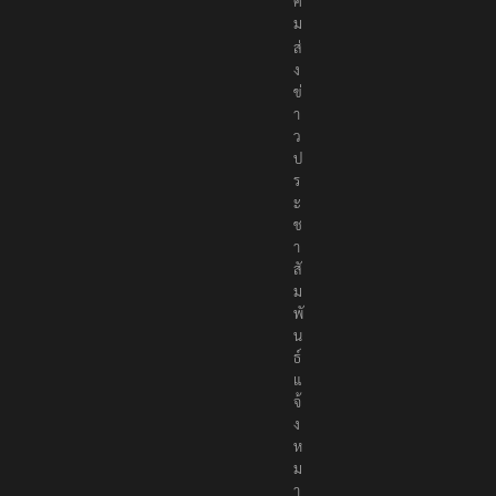
ค
ม
ส่
ง
ข่
า
ว
ป
ร
ะ
ช
า
สั
ม
พั
น
ธ์
แ
จ้
ง
ห
ม
า