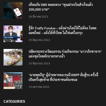
เตือนภัย SMS หลอกลวง “คุณฝากเงินสำเร็จแล้ว
200,000 บาท”
24 มีนาคม 2021
รู้จัก Traffy Fondue – แจ้งผ่านไลน์ได้ไม่ต้อง โหลด
แอพใหม่ – แจ้งได้ทั่วไทย ไม่ใช่แค่ในกรุง
25 มิถุนายน 2022
ปลัดกระทรวงวัฒนธรรม ร่วมกิจกรรม ‘นาวาภิกขาจาร’
แต่งชุดไทยตักบาตรทางน้ำ
10 มิถุนายน 2023
‘นายพลบีทู’ ผู้นำทหารคะเรนนี KNPP ลั่นสู้รบ ครั้งนี้
เป็นครั้งสุดท้าย ที่ประชาชนต้องชนะ
13 มกราคม 2022
CATEGORIES