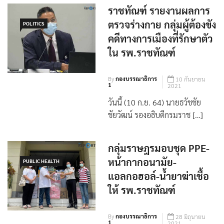
ราชทัณฑ์ รายงานผลการ
ตรวจร่างกาย กลุ่มผู้ต้องขัง
POLITICS
คดีทางการเมืองที่รักษาตัว
ใน รพ.ราชทัณฑ์
By
กองบรรณาธิการ
10 กันยายน
1
2021
วันนี้ (10 ก.ย. 64) นายธวัชชัย
ชัยวัฒน์ รองอธิบดีกรมราช […]
กลุ่มราษฎรมอบชุด PPE-
หน้ากากอนามัย-
PUBLIC HEALTH
แอลกอฮอล์-น้ำยาฆ่าเชื้อ
ให้ รพ.ราชทัณฑ์
By
กองบรรณาธิการ
28 มิถุนายน
1
2021