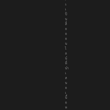
s
เ
ป็
น
สื่
อ
อ
อ
น
ไ
ล
น์
ที่
นำ
เ
ส
น
อ
เ
นื้
อ
ห