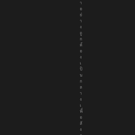
า
อ
ย่
า
ง
ถู
ก
ต้
อ
ง
เ
ป็
น
ก
ล
า
ง
เ
พื่
อ
สั
ง