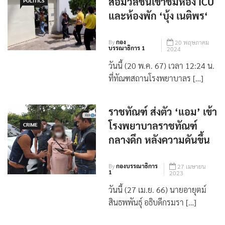
สื่อมวลชนเข้าชมห้อง ICU
POLITICS
และห้องพัก ‘บุ้ง เนติพร‘
By
กอง
20 พฤษภาคม
บรรณาธิการ 1
2024
วันนี้ (20 พ.ค. 67) เวลา 12:24 น.
ที่ทัณฑสถานโรงพยาบาลร […]
ราชทัณฑ์ ส่งตัว ‘แอม’ เข้า
โรงพยาบาลราชทัณฑ์
CRIME
กลางดึก หลังความดันขึ้น
By
กองบรรณาธิการ
27 เมษายน
1
2023
วันนี้ (27 เม.ย. 66) นายอายุตม์
สินธพพันธุ์ อธิบดีกรมรา […]