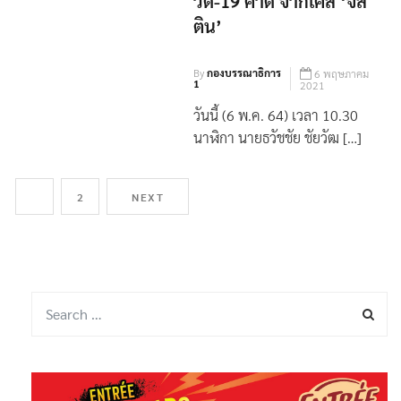
วิด-19 คาด จากเคส ‘จัส
ติน’
By
กองบรรณาธิการ
6 พฤษภาคม
1
2021
​วันนี้ (6 พ.ค. 64) เวลา 10.30
นาฬิกา นายธวัชชัย ชัยวัฒ […]
1
2
NEXT