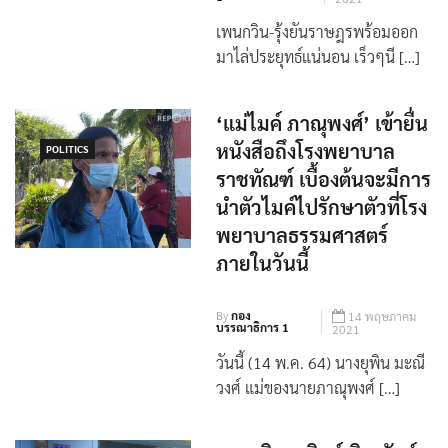
เพนกวิน-รุ้งยันราษฎรพร้อมออก
มาไล่ประยุทธ์แน่นอน เร็วๆนี […]
‘แม่ไมค์ ภาณุพงศ์’ เข้ายื่น
หนังสือถึงโรงพยาบาล
POLITICS
ราชทัณฑ์ เบื้องต้นจะมีการ
นำตัวไมค์ไปรักษาตัวที่โรง
พยาบาลธรรมศาสตร์
ภายในวันนี้
By
กอง
14 พฤษภาคม
บรรณาธิการ 1
2021
วันนี้ (14 พ.ค. 64) นางยุพิน มะณี
วงศ์ แม่ของนายภาณุพงศ์ […]