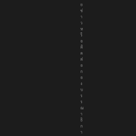
ย
ข่
า
ว
ห
รื
อ
ติ
ด
ต่
อ
ก
อ
ง
บ
ร
ร
ณ
า
ธิ
ก
า