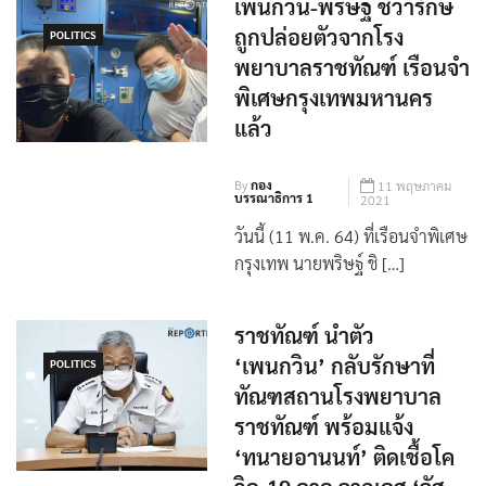
เพนกวิน-พริษฐ์ ชิวารักษ์
ถูกปล่อยตัวจากโรง
POLITICS
พยาบาลราชทัณฑ์ เรือนจำ
พิเศษกรุงเทพมหานคร
แล้ว
By
กอง
11 พฤษภาคม
บรรณาธิการ 1
2021
วันนี้ (11 พ.ค. 64) ที่เรือนจำพิเศษ
กรุงเทพ นายพริษฐ์ ชิ […]
ราชทัณฑ์ นำตัว
‘เพนกวิน’ กลับรักษาที่
POLITICS
ทัณฑสถานโรงพยาบาล
ราชทัณฑ์ พร้อมแจ้ง
‘ทนายอานนท์’ ติดเชื้อโค