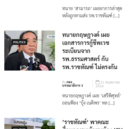
ทนาย ‘สามารถ‘ เผยอาการล่าสุด
หลังถูกหามส่ง รพ.ราชทัณฑ์ […]
ทนายกฤษฎางค์ เผย
เอกสารการกู้ชีพเวช
POLITICS
ระเบียนจาก
รพ.ธรรมศาสตร์ กับ
รพ.ราชทัณฑ์ ไม่ตรงกัน
By
กอง
21 พฤษภาคม
บรรณาธิการ 1
2024
ทนายกฤษฎางค์ เผย ’เสรีพิศุทธ์‘
ถอนฟ้อง ‘บุ้ง เนติพร’ หล […]
’ราชทัณฑ์‘ พาคณะ