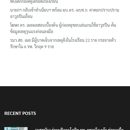
พบเด็กก่อเหตุเครียดเรื่องเรียน
นายกฯ กลับเข้าทำเนียบฯ พร้อม ผบ.ตร.-ผบช.ก. คาดถกปราบปราม
อาวุธปืนเถื่อน
โฆษก ตร. เผยผลสอบเบื้องต้น ผู้ก่อเหตุชอบเล่นเกมใช้อาวุธปืน-ค้น
ข้อมูลเหตุรุนแรงก่อนลงมือ
รมว.สธ. เผย มีผู้บาดเจ็บจากเหตุยิงในโรงเรียน 22 ราย กระจายตัว
รักษาใน 6 รพ. วิกฤต 9 ราย
RECENT POSTS
‘ยศชนัน’ ร่วมบริจาคโลหิต รพ. พระนั่งเกล้า ช่วยเหยื่อ