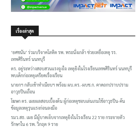
เรื่องล่าสุด
‘ยศชนัน’ ร่วมบริจาคโลหิต รพ. พระนั่งเกล้า ช่วยเหยื่อเหตุ รร.
เทพศิรินทร์ นนทบุรี
ตร. อยู่ระหว่างสอบสวนแรงจูงใจ เหตุยิงในโรงเรียนเทพศิรินทร์ นนทบุรี
พบเด็กก่อเหตุเครียดเรื่องเรียน
นายกฯ กลับเข้าทำเนียบฯ พร้อม ผบ.ตร.-ผบช.ก. คาดถกปราบปราม
อาวุธปืนเถื่อน
โฆษก ตร. เผยผลสอบเบื้องต้น ผู้ก่อเหตุชอบเล่นเกมใช้อาวุธปืน-ค้น
ข้อมูลเหตุรุนแรงก่อนลงมือ
รมว.สธ. เผย มีผู้บาดเจ็บจากเหตุยิงในโรงเรียน 22 ราย กระจายตัว
รักษาใน 6 รพ. วิกฤต 9 ราย