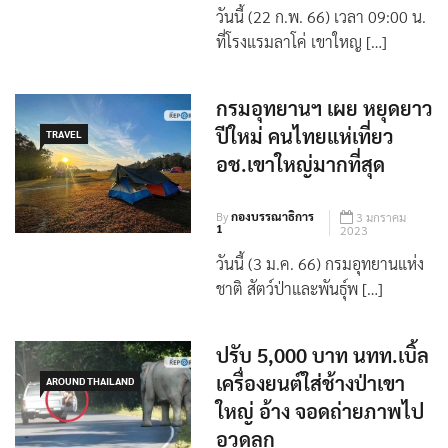
วันนี้ (22 ก.พ. 66) เวลา 09:00 น.
ที่โรงแรมลาโค่ เขาใหญ […]
กรมอุทยานฯ เผย หยุดยาว
ปีใหม่ คนไทยแห่เที่ยว
TRAVEL
อช.เขาใหญ่มากที่สุด
By
กองบรรณาธิการ
3 มกราคม
1
2023
วันนี้ (3 ม.ค. 66) กรมอุทยานแห่ง
ชาติ สัตว์ป่าและพันธุ์พ […]
ปรับ 5,000 บาท นทท.เบิ้ล
เครื่องยนต์ใส่ช้างป่าเขา
AROUND THAILAND
ใหญ่ อ้าง จอดถ่ายภาพไป
อวดลูก