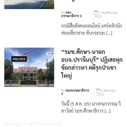
By
กอง
7 พฤศจิกายน
บรรณาธิการ 1
2022
กรณีสื่อสังคมออนไลน์ แชร์คลิปนัก
ท่องเที่ยวชาย ขับกระบะเ […]
“รมช.ศึกษา-นายก
อบจ.ปราจีนบุรี” ปฏิเสธทุก
POLITICS
ข้อกล่าวหา คดีรุกป่าเขา
ใหญ่
By
กองบรรณาธิการ
5 สิงหาคม
1
2022
วันนี้ (5 ส.ค. 65) นางกนกวรรณ วิ
ลาวัลย์ รมช.ศึกษาธิการ […]