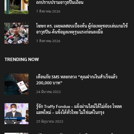
ถกปราบปรามอาวุธปืนเถื่อน
7 สิงหาคม 2026
โฆษก ตร. เผยผลสอบเบื้องต้น ผู้ก่อเหตุชอบเล่นเกมใช้
อาวุธปืน-ค้นข้อมูลเหตุรุนแรงก่อนลงมือ
7 สิงหาคม 2026
TRENDING NOW
เตือนภัย SMS หลอกลวง “คุณฝากเงินสำเร็จแล้ว
200,000 บาท”
24 มีนาคม 2021
รู้จัก Traffy Fondue – แจ้งผ่านไลน์ได้ไม่ต้อง โหลด
แอพใหม่ – แจ้งได้ทั่วไทย ไม่ใช่แค่ในกรุง
25 มิถุนายน 2022