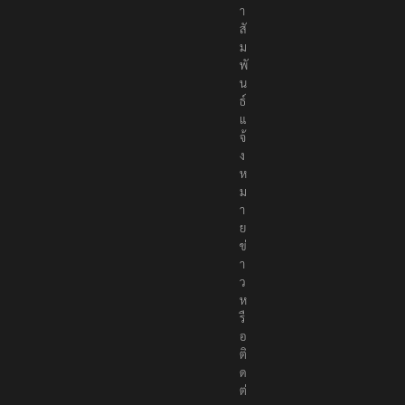
า
สั
ม
พั
น
ธ์
แ
จ้
ง
ห
ม
า
ย
ข่
า
ว
ห
รื
อ
ติ
ด
ต่