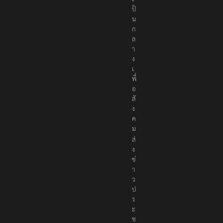
ป็
น
ก
ล
า
ง
เ
พื่
อ
สั
ง
ค
ม
ส่
ง
ข่
า
ว
ป
ร
ะ
ช