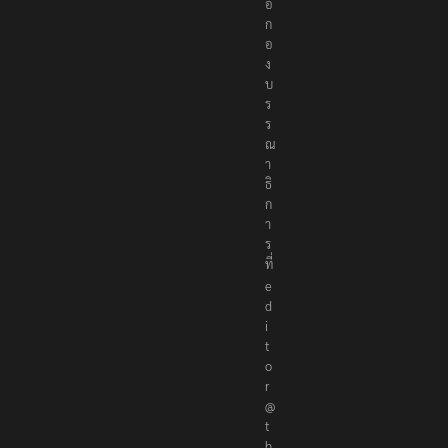
อ
ก
อ
ง
บ
ร
ร
ณ
า
ธิ
ก
า
ร
ที่
e
d
i
t
o
r
@
t
h