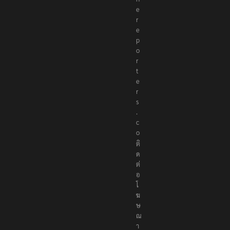
e
r
e
p
o
r
t
e
r
s
.
c
o
ติ
ด
ต่
อ
โ
ฆ
ษ
ณ
า