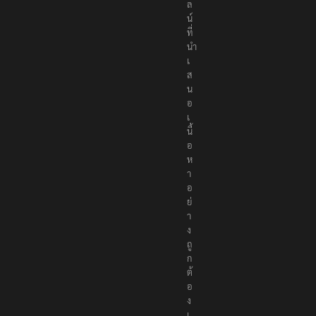
ล
น์
ที่
นำ
เ
ส
น
อ
เ
นื้
อ
ห
า
อ
ย่
า
ง
ถู
ก
ต้
อ
ง
เ