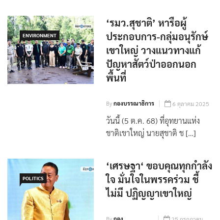
‘รมว.สุชาติ’ หารือผู้
ประกอบการ-กลุ่มอนุรักษ์
ENVIRONMENT
เขาใหญ่ วางแนวทางแก้
ปัญหาสัตว์ป่าออกนอก
พื้นที่
By
กองบรรณาธิการ
6 ตุลาคม 2025
วันนี้ (5 ต.ค. 68) ที่อุทยานแห่ง
ชาติเขาใหญ่ นายสุชาติ ช […]
‘เศรษฐา‘ ขอบคุณทุกกำลัง
ใจ มั่นใจในพรรคร่วม ชี้
POLITICS
ไม่มี ปฏิญญาเขาใหญ่
By
กอง
25 กรกฎาคม