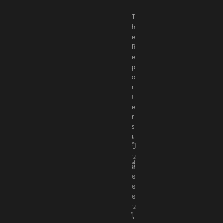
T
h
e
R
e
p
o
r
t
e
r
s
เ
ป็
น
สื่
อ
อ
อ
น
ไ