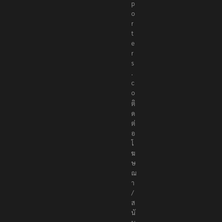
r
e
p
o
r
t
e
r
s
.
c
o
ติ
ด
ต่
อ
โ
ฆ
ษ
ณ
า
/