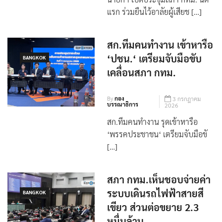
บรรณาธิการ
2026
นายกฯ เปิดประชุมสภา กทม. นัด
แรก ร่วมยืนไว้อาลัยผู้เสียช […]
สก.ทีมคนทำงาน เข้าหารือ
‘ปชน.‘ เตรียมจับมือขับ
BANGKOK
เคลื่อนสภา กทม.
By
กอง
3 กรกฎาคม
บรรณาธิการ
2026
สก.ทีมคนทำงาน รุดเข้าหารือ
‘พรรคประชาชน‘ เตรียมจับมือขั
[…]
สภา กทม.เห็นชอบจ่ายค่า
ระบบเดินรถไฟฟ้าสายสี
BANGKOK