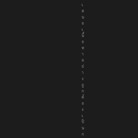
ที่
นำ
เ
ส
น
อ
เ
นื้
อ
ห
า
อ
ย่
า
ง
ถู
ก
ต้
อ
ง
เ
ป็