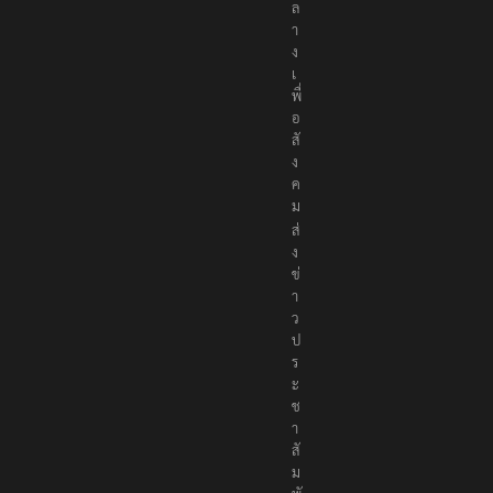
น
ก
ล
า
ง
เ
พื่
อ
สั
ง
ค
ม
ส่
ง
ข่
า
ว
ป
ร
ะ
ช
า