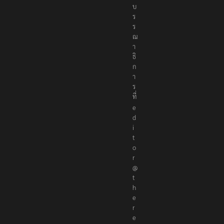
อ
ง
บ
ร
ร
ณ
า
ธิ
ก
า
ร
ที่
e
d
i
t
o
r
@
t
h
e