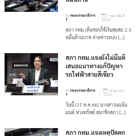
เขียว ส่วนต่อขยาย 2.3
หมื่นล้าน
By
กองบรรณาธิการ
7 กุมภาพันธ์
1
2024
สภา กทม.เห็นชอบใช้เงินสะสม 2.3
หมื่นล้านบาท จ่ายค่าระบบ […]
สภา กทม.แจงยังไม่มีมติ
เสนอแนวทางแก้ปัญหา
BANGKOK
รถไฟฟ้าสายสีเขียว
By
กองบรรณาธิการ
18 ตุลาคม
1
2023
วันนี้ (17 ต.ค.66) นางสาวนฤนัน
มนต์ ห่วงทรัพย์ สมาชิกสภา […]