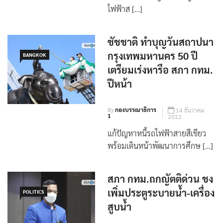
สภา กทม.เห็นชอบตั้ง คณะ
กรรมการวิสามัญศึกษาปัญหารถ
ไฟฟ้าส […]
ชัชชาติ ทำบุญวันสถาปนา
กรุงเทพมหานคร 50 ปี
BANGKOK
เตรียมเร่งหารือ สภา กทม.
ปีหน้า
By
กองบรรณาธิการ
14 ธันวาคม
1
2022
แก้ปัญหาหนี้รถไฟฟ้าสายสีเขียว
พร้อมเดินหน้าพัฒนาการศึกษ […]
สภา กทม.ถกญัตติด่วน ชง
เพิ่มประตูระบายน้ำ-เครื่อง
POLITICS