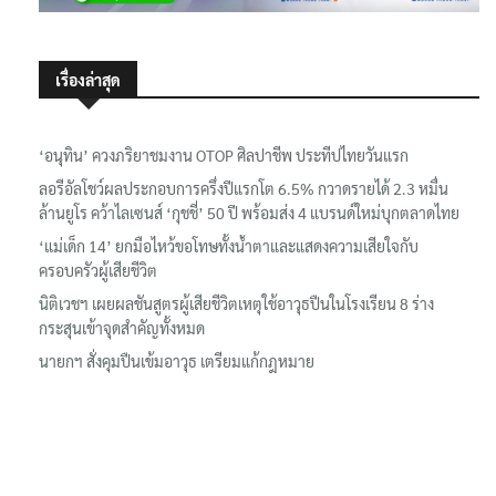
เรื่องล่าสุด
‘อนุทิน’ ควงภริยาชมงาน OTOP ศิลปาชีพ ประทีปไทยวันแรก
ลอรีอัลโชว์ผลประกอบการครึ่งปีแรกโต 6.5% กวาดรายได้ 2.3 หมื่น
ล้านยูโร คว้าไลเซนส์ ‘กุชชี่’ 50 ปี พร้อมส่ง 4 แบรนด์ใหม่บุกตลาดไทย
‘แม่เด็ก 14’ ยกมือไหว้ขอโทษทั้งน้ำตาและแสดงความเสียใจกับ
ครอบครัวผู้เสียชีวิต
นิติเวชฯ เผยผลชันสูตรผู้เสียชีวิตเหตุใช้อาวุธปืนในโรงเรียน 8 ร่าง
กระสุนเข้าจุดสำคัญทั้งหมด
นายกฯ สั่งคุมปืนเข้มอาวุธ เตรียมแก้กฎหมาย