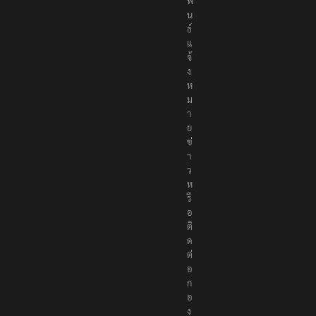
สั
ม
พั
น
ธ์
แ
จ้
ง
ห
ม
า
ย
ข่
า
ว
ห
รื
อ
ติ
ด
ต่
อ
ก