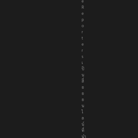
T
h
e
R
e
p
o
r
t
e
r
s
เ
ป็
น
สื่
อ
อ
อ
น
ไ
ล
น์