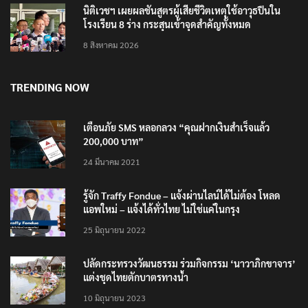
8 สิงหาคม 2026
นิติเวชฯ เผยผลชันสูตรผู้เสียชีวิตเหตุใช้อาวุธปืนใน
โรงเรียน 8 ร่าง กระสุนเข้าจุดสำคัญทั้งหมด
8 สิงหาคม 2026
TRENDING NOW
เตือนภัย SMS หลอกลวง “คุณฝากเงินสำเร็จแล้ว
200,000 บาท”
24 มีนาคม 2021
รู้จัก Traffy Fondue – แจ้งผ่านไลน์ได้ไม่ต้อง โหลด
แอพใหม่ – แจ้งได้ทั่วไทย ไม่ใช่แค่ในกรุง
25 มิถุนายน 2022
ปลัดกระทรวงวัฒนธรรม ร่วมกิจกรรม ‘นาวาภิกขาจาร’
แต่งชุดไทยตักบาตรทางน้ำ