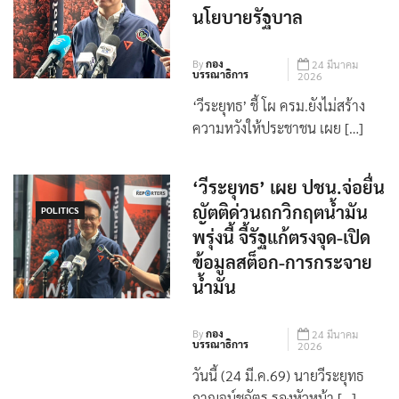
By
กอง
24 มีนาคม
บรรณาธิการ
2026
‘วีระยุทธ’ ชี้ โผ ครม.ยังไม่สร้าง
ความหวังให้ประชาชน เผย […]
‘วีระยุทธ’ เผย ปชน.จ่อยื่น
ญัตติด่วนถกวิกฤตน้ำมัน
POLITICS
พรุ่งนี้ จี้รัฐแก้ตรงจุด-เปิด
ข้อมูลสต็อก-การกระจาย
น้ำมัน
By
กอง
24 มีนาคม
บรรณาธิการ
2026
วันนี้ (24 มี.ค.69) นายวีระยุทธ
กาญจน์ชูฉัตร รองหัวหน้า […]