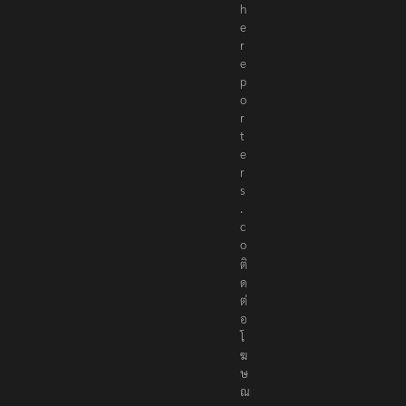
e
r
e
p
o
r
t
e
r
s
.
c
o
ติ
ด
ต่
อ
โ
ฆ
ษ
ณ
า