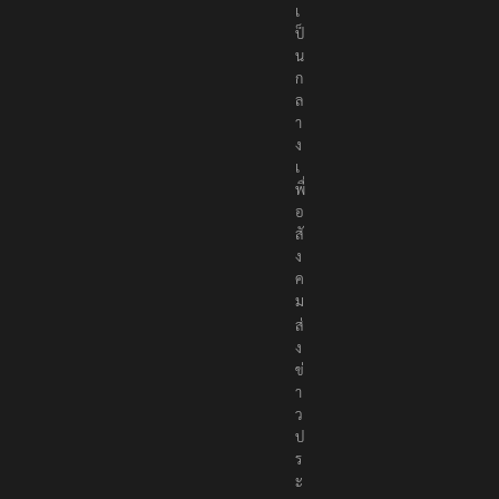
ป็
น
ก
ล
า
ง
เ
พื่
อ
สั
ง
ค
ม
ส่
ง
ข่
า
ว
ป
ร
ะ
ช