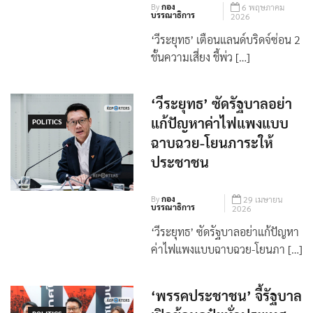
บรรณาธิการ
2026
‘วีระยุทธ’ เตือนแลนด์บริดจ์ซ่อน 2
ชั้นความเสี่ยง ชี้พ่ว […]
‘วีระยุทธ’ ซัดรัฐบาลอย่า
แก้ปัญหาค่าไฟแพงแบบ
POLITICS
ฉาบฉวย-โยนภาระให้
ประชาชน
By
กอง
29 เมษายน
บรรณาธิการ
2026
‘วีระยุทธ’ ซัดรัฐบาลอย่าแก้ปัญหา
ค่าไฟแพงแบบฉาบฉวย-โยนภา […]
‘พรรคประชาชน’ จี้รัฐบาล
เปิดข้อมูลปุ๋ยทั่วประเทศ
POLITICS