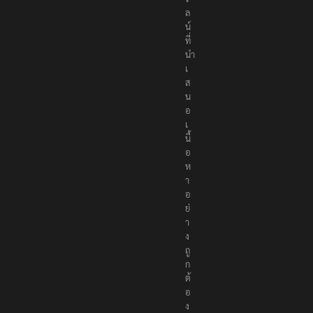
น์
ที่
นำ
เ
ส
น
อ
เ
นื้
อ
ห
า
อ
ย่
า
ง
ถู
ก
ต้
อ
ง
เ