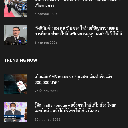
6 สิงหาคม 2026
‘รังสิมันต์’ มอง คุย ‘มิน ออง ไลง์’ แก้ปัญหาชายแดน-
สารพิษแม่น้ำกก ไปก็ไลฟ์บอย เหตุคุมกองกำลังว้าไม่ได้
6 สิงหาคม 2026
TRENDING NOW
เตือนภัย SMS หลอกลวง “คุณฝากเงินสำเร็จแล้ว
200,000 บาท”
24 มีนาคม 2021
รู้จัก Traffy Fondue – แจ้งผ่านไลน์ได้ไม่ต้อง โหลด
แอพใหม่ – แจ้งได้ทั่วไทย ไม่ใช่แค่ในกรุง
25 มิถุนายน 2022
ปลัดกระทรวงวัฒนธรรม ร่วมกิจกรรม ‘นาวาภิกขาจาร’