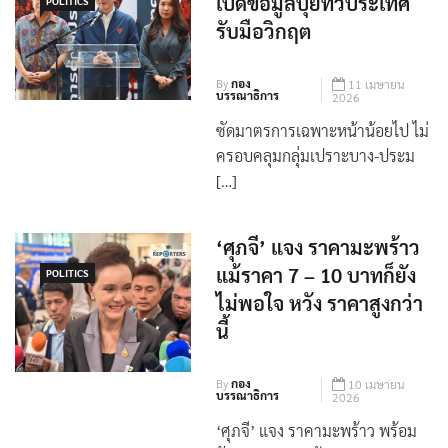
รับมือวิกฤต
By
กอง
11 เมษายน
บรรณาธิการ
2026
ซัดมาตรการเฉพาะหน้าน้อยไป ไม่
ครอบคลุมกลุ่มเปราะบาง-ประม
[…]
‘ศุภจี’ แจง ราคามะพร้าว
แม้ราคา 7 – 10 บาทก็ยัง
POLITICS
ไม่พอใจ หวัง ราคาสูงกว่า
นี้
By
กอง
10 เมษายน
บรรณาธิการ
2026
‘ศุภจี’ แจง ราคามะพร้าว พร้อม
รับฟังทุกฝ่าย แม้ราคา 7 &# […]