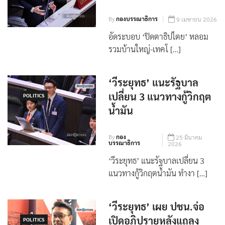
By
กองบรรณาธิการ
9 เมษายน 2026
อัดระบอบ ‘ปิดตาธิปไตย’ หลอม
รวมบ้านใหญ่-เทคโ […]
‘วีระยุทธ’ แนะรัฐบาล
เปลี่ยน 3 แนวทางกู้วิกฤต
POLITICS
น้ำมัน
By
กอง
25 มีนาคม
บรรณาธิการ
2026
‘วีระยุทธ’ แนะรัฐบาลเปลี่ยน 3
แนวทางกู้วิกฤตน้ำมัน ทำงา […]
‘วีระยุทธ’ เผย ปชน.จ่อ
เปิดอภิปรายหลังแถลง
POLITICS
นโยบายรัฐบาล