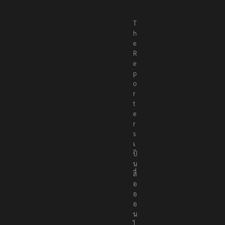
T
h
e
R
e
p
o
r
t
e
r
s
เ
ป็
น
สื่
อ
อ
อ
น
ไ
ล