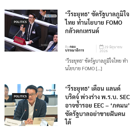
‘วีระยุทธ’ ซัดรัฐบาลภูมิใจ
ไทย ทำนโยบาย FOMO
POLITICS
กลัวตกเทรนด์
By
กอง
29 มิถุนายน
บรรณาธิการ
2026
‘วีระยุทธ’ ซัดรัฐบาลภูมิใจไทย ทำ
นโยบาย FOMO […]
‘วีระยุทธ’ เตือน แลนด์
บริดจ์ พ่วงร่าง พ.ร.บ. SEC
POLITICS
อาจซ้ำรอย EEC – ‘ภคมน’
ซัดรัฐบาลอย่าขายฝันคน
ใต้
By
กอง
6 พฤษภาคม