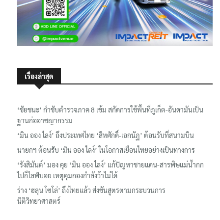
เรื่องล่าสุด
‘ชัยชนะ’ กำชับตำรวจภาค 8 เข้ม สกัดการใช้พื้นที่ภูเก็ต-อันดามันเป็น
ฐานก่ออาชญากรรม
‘มิน ออง ไลง์’ ถึงประเทศไทย ‘สีหศักดิ์-เอกนัฏ’ ต้อนรับที่สนามบิน
นายกฯ ต้อนรับ ‘มิน ออง ไลง์’ ในโอกาสเยือนไทยอย่างเป็นทางการ
‘รังสิมันต์’ มอง คุย ‘มิน ออง ไลง์’ แก้ปัญหาชายแดน-สารพิษแม่น้ำกก
ไปก็ไลฟ์บอย เหตุคุมกองกำลังว้าไม่ได้
ร่าง ‘ฮลุน โซโล่’ ถึงไทยแล้ว ส่งชันสูตรตามกระบวนการ
นิติวิทยาศาสตร์