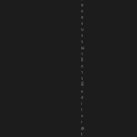
ก
อ
ง
บ
ร
ร
ณ
า
ธิ
ก
า
ร
ที่
e
d
i
t
o
r
@
t
h