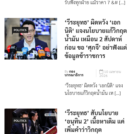
‘วีระยุทธ’ ผิดหวัง ‘เอก
นิติ‘ แจงนโยบายแก้วิกฤต
POLITICS
น้ำมัน เหมือน 2 สัปดาห์
ก่อน ขอ ‘ศุภจี’ อย่าฟังแต่
ข้อมูลข้าราชการ
By
กอง
10 เมษายน
บรรณาธิการ
2026
‘วีระยุทธ’ ผิดหวัง ‘เอกนิติ‘ แจง
นโยบายแก้วิกฤตน้ำมัน เห […]
‘วีระยุทธ’ สับนโยบาย
‘อนุทิน 2’ เนื้อหาเดิม แค่
POLITICS
เพิ่มคําว่าวิกฤต