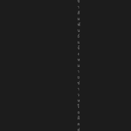
า
สั
ม
พั
น
ธ์
แ
จ้
ง
ห
ม
า
ย
ข่
า
ว
ห
รื
อ
ติ
ด
ต่
อ