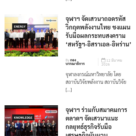
[…]
จุฬาฯ จัดเสวนาถอดรหัส
วิกฤตพลังงานไทย ชงแผน
ENERGY
รับมือผลกระทบสงคราม
‘สหรัฐฯ-อิสราเอล-อิหร่าน’
By
กอง
12 มีนาคม
บรรณาธิการ
2026
จุฬาลงกรณ์มหาวิทยาลัย โดย
สถาบันวิจัยพลังงาน สถาบันวิจัย
[…]
จุฬาฯ ร่วมกับสมาคมการ
ตลาดฯ จัดเสวนาแนะ
KNOWLEDGE
กลยุทธ์ธุรกิจรับมือ