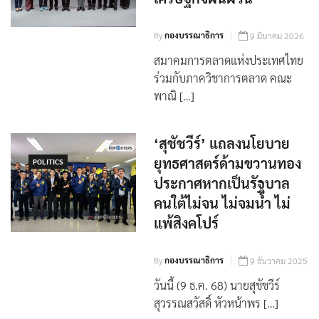
เศรษฐกิจผันผวน
By
กองบรรณาธิการ
9 มีนาคม 2026
สมาคมการตลาดแห่งประเทศไทย
ร่วมกับภาควิชาการตลาด คณะ
พาณิ […]
‘สุชัชวีร์’ แถลงนโยบาย
ยุทธศาสตร์ด้ามขวานทอง
POLITICS
ประกาศหากเป็นรัฐบาล
คนใต้ไม่จน ไม่จมน้ำ ไม่
แพ้สิงคโปร์
By
กองบรรณาธิการ
9 ธันวาคม 2025
วันนี้ (9 ธ.ค. 68) นายสุชัชวีร์
สุวรรณสวัสดิ์ หัวหน้าพร […]