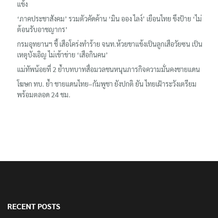
รมว.ทส. ให้กำลังใจทีมติดตามเสือโคร่งทำร้ายเจ้าหน้าที่เขตฯห้วยขา
แข้ง
‘ภาคประชาสังคม’ รวมตัวคัดค้าน ‘มิน ออง ไลง์’ เยือนไทย ขึงป้าย ‘ไม่
ต้อนรับอาชญากร’
กรมอุทยานฯ ชี้ เสือโคร่งทำร้าย จนท.ห้วยขาแข้งเป็นลูกเสือวัยซน เป็น
เหตุบังเอิญ ไม่เข้าข่าย ‘เสือกินคน’
แม่ทัพน้อยที่ 2 ย้ำบทบาทสื่อมวลชนหนุนภารกิจความมั่นคงชายแดน
โฆษก ทบ. ย้ำ ชายแดนไทย–กัมพูชา ยังปกติ ยัน ไทยเฝ้าระวังเตรียม
พร้อมตลอด 24 ชม.
RECENT POSTS