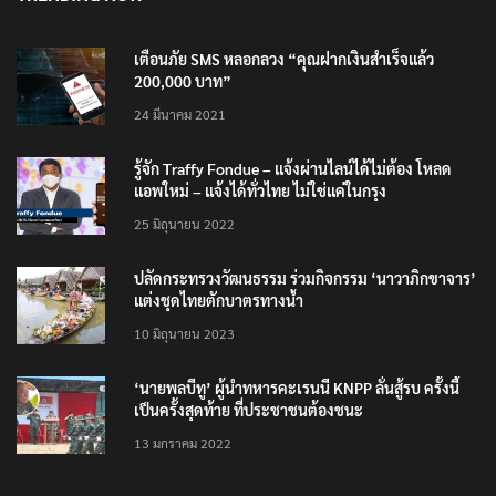
TRENDING NOW
เตือนภัย SMS หลอกลวง “คุณฝากเงินสำเร็จแล้ว
200,000 บาท”
24 มีนาคม 2021
รู้จัก Traffy Fondue – แจ้งผ่านไลน์ได้ไม่ต้อง โหลด
แอพใหม่ – แจ้งได้ทั่วไทย ไม่ใช่แค่ในกรุง
25 มิถุนายน 2022
ปลัดกระทรวงวัฒนธรรม ร่วมกิจกรรม ‘นาวาภิกขาจาร’
แต่งชุดไทยตักบาตรทางน้ำ
10 มิถุนายน 2023
‘นายพลบีทู’ ผู้นำทหารคะเรนนี KNPP ลั่นสู้รบ ครั้งนี้
เป็นครั้งสุดท้าย ที่ประชาชนต้องชนะ
13 มกราคม 2022