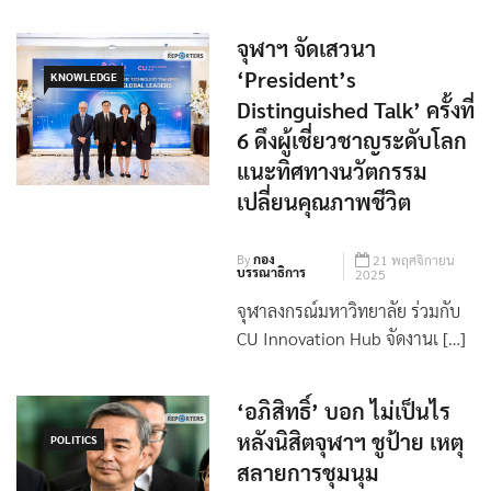
จุฬาฯ จัดเสวนา
‘President’s
KNOWLEDGE
Distinguished Talk’ ครั้งที่
6 ดึงผู้เชี่ยวชาญระดับโลก
แนะทิศทางนวัตกรรม
เปลี่ยนคุณภาพชีวิต
By
กอง
21 พฤศจิกายน
บรรณาธิการ
2025
จุฬาลงกรณ์มหาวิทยาลัย ร่วมกับ
CU Innovation Hub จัดงานเ […]
‘อภิสิทธิ์’ บอก ไม่เป็นไร
หลังนิสิตจุฬาฯ ชูป้าย เหตุ
POLITICS