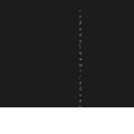
s
.
c
o
ติ
ด
ต่
อ
โ
ฆ
ษ
ณ
า
/
ส
นั
บ
ส
นุ
น
a
d