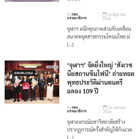
2026’
By
กอง
15 มิถุนายน
บรรณาธิการ
2026
จุฬาฯ ผนึกทุกภาคส่วนขับเคลื่อน
อนาคตอุตสาหกรรมโคนมไทย ผ่
[…]
‘จุฬาฯ’ จัดยิ่งใหญ่ ‘สังเวช
นียสถานซิมโฟนี’ ถ่ายทอด
KNOWLEDGE
พุทธประวัติผ่านดนตรี
ฉลอง 109 ปี
By
กอง
16 เมษายน
บรรณาธิการ
2026
จุฬาลงกรณ์มหาวิทยาลัยสร้าง
ปรากฏการณ์ครั้งสำคัญให้กับแวด