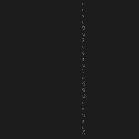
t
e
r
s
เ
ป็
น
สื่
อ
อ
อ
น
ไ
ล
น์
ที่
นำ
เ
ส
น
อ
เ