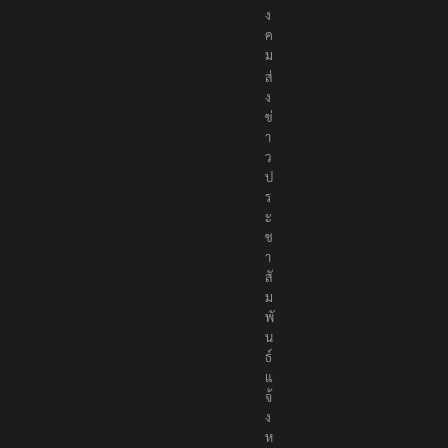
สั
ง
ค
ม
ส่
ง
ข่
า
ว
ป
ร
ะ
ช
า
สั
ม
พั
น
ธ์
แ
จ้
ง