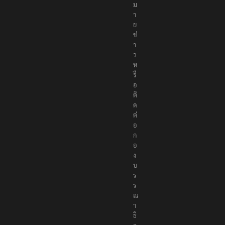
ห
ม
า
ย
ข่
า
ว
ห
รื
อ
ติ
ด
ต่
อ
ก
อ
ง
บ
ร
ร
ณ
า