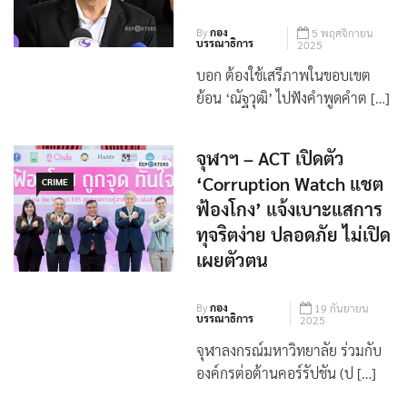
สลายการชุมนุม
By
กอง
5 พฤศจิกายน
บรรณาธิการ
2025
บอก ต้องใช้เสรีภาพในขอบเขต
ย้อน ‘ณัฐวุฒิ’ ไปฟังคำพูดคำต […]
จุฬาฯ – ACT เปิดตัว
‘Corruption Watch แชต
CRIME
ฟ้องโกง’ แจ้งเบาะแสการ
ทุจริตง่าย ปลอดภัย ไม่เปิด
เผยตัวตน
By
กอง
19 กันยายน
บรรณาธิการ
2025
จุฬาลงกรณ์มหาวิทยาลัย ร่วมกับ
องค์กรต่อต้านคอร์รัปชัน (ป […]