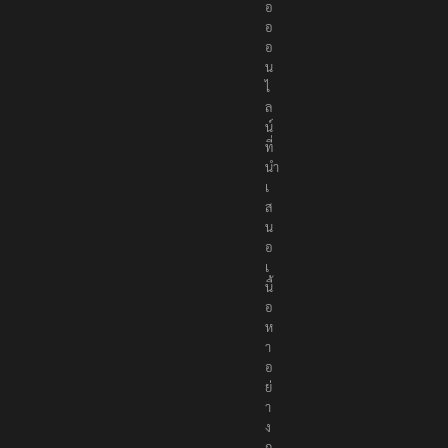
สื่
อ
อ
อ
น
ไ
ล
น์
ที่
นำ
เ
ส
น
อ
เ
นื้
อ
ห
า
อ
ย่
า
ง