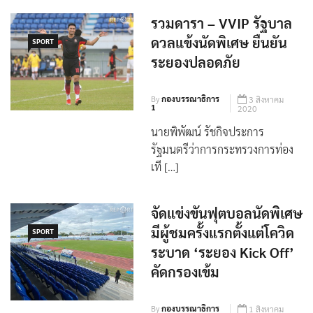
รวมดารา – VVIP รัฐบาล
ดวลแข้งนัดพิเศษ ยืนยัน
SPORT
ระยองปลอดภัย
By
กองบรรณาธิการ
3 สิงหาคม
1
2020
นายพิพัฒน์ รัชกิจประการ
รัฐมนตรีว่าการกระทรวงการท่อง
เที […]
จัดแข่งขันฟุตบอลนัดพิเศษ
มีผู้ชมครั้งแรกตั้งแต่โควิด
SPORT
ระบาด ‘ระยอง Kick Off’
คัดกรองเข้ม