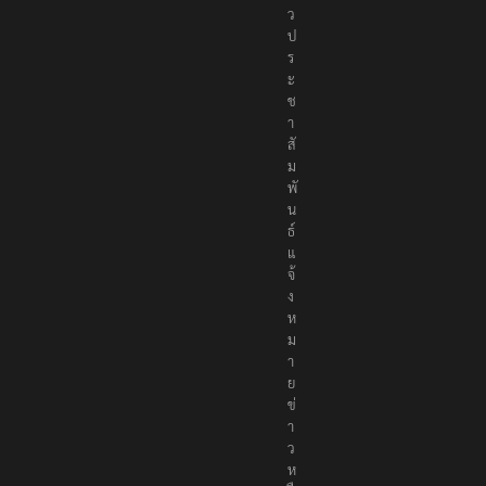
า
ว
ป
ร
ะ
ช
า
สั
ม
พั
น
ธ์
แ
จ้
ง
ห
ม
า
ย
ข่
า
ว