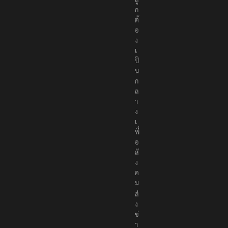
ถู
ก
ต้
อ
ง
เ
ป็
น
ก
ล
า
ง
เ
พื่
อ
สั
ง
ค
ม
ส่
ง
ข่