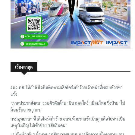
เรื่องล่าสุด
รมว.ทส. ให้กำลังใจทีมติดตามเสือโคร่งทำร้ายเจ้าหน้าที่เขตฯห้วยขา
แข้ง
‘ภาคประชาสังคม’ รวมตัวคัดค้าน ‘มิน ออง ไลง์’ เยือนไทย ขึงป้าย ‘ไม่
ต้อนรับอาชญากร’
กรมอุทยานฯ ชี้ เสือโคร่งทำร้าย จนท.ห้วยขาแข้งเป็นลูกเสือวัยซน เป็น
เหตุบังเอิญ ไม่เข้าข่าย ‘เสือกินคน’