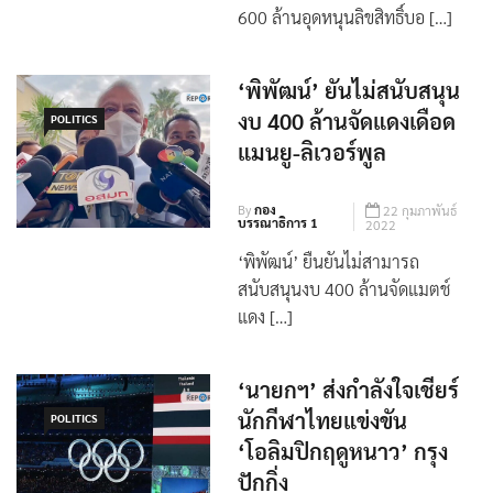
กกท.ลงนาม MOU ร่วม กสทช. รับ
600 ล้านอุดหนุนลิขสิทธิ์บอ […]
‘พิพัฒน์’ ยันไม่สนับสนุน
งบ 400 ล้านจัดแดงเดือด
POLITICS
แมนยู-ลิเวอร์พูล
By
กอง
22 กุมภาพันธ์
บรรณาธิการ 1
2022
‘พิพัฒน์’ ยืนยันไม่สามารถ
สนับสนุนงบ 400 ล้านจัดแมตช์
แดง […]
‘นายกฯ’ ส่งกำลังใจเชียร์
นักกีฬาไทยแข่งขัน
POLITICS
‘โอลิมปิกฤดูหนาว’ กรุง