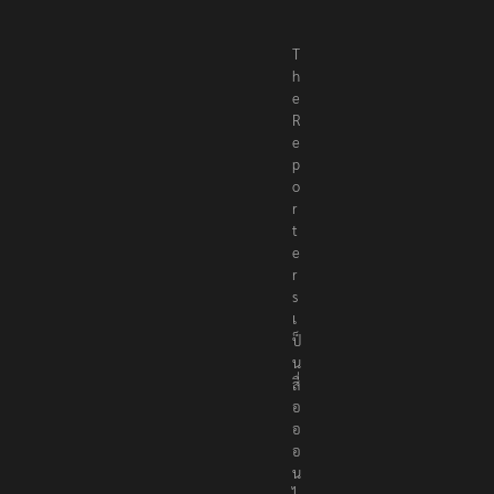
T
h
e
R
e
p
o
r
t
e
r
s
เ
ป็
น
สื่
อ
อ
อ
น