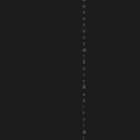
อ
ก
อ
ง
บ
ร
ร
ณ
า
ธิ
ก
า
ร
ที่
e
d
i
t
o
r
@
t