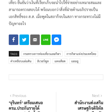
เที่ยว ยืนยันว่าเงินที่เรียกเก็บจะนำไปใช้จ่ายอย่างเหมาะสมและ
สามารถตรวจสอบได้ พร้อมบอกว่าสิ่งที่ฝ่ายค้านอภิปรายเป็น
เอกสิทธิ์ของ ส.ส. เมื่อพูดในสภาก็จบในสภา ทางกระทรวงไม่มี
ปัญหาอะไร
TAGS:
กระทรวงการท่องเที่ยวและกีฬา
การกีฬาแห่งประเทศไทย
ค่าเหยียบแผ่นดิน
ลิเวอร์พูล
แดงเดือด
แมนยู
แนะแนว
Previous
Next
Previous
Next
post:
post:
‘จุรินทร์’ เตรียมเสนอ
สำนักงานส่งเสริม
เรื่อง
ครม.ประกันรายได้
เศรษฐกิจดิจิทัล