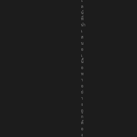
ไ
ล
น์
ที่
นำ
เ
ส
น
อ
เ
นื้
อ
ห
า
อ
ย่
า
ง
ถู
ก
ต้
อ
ง