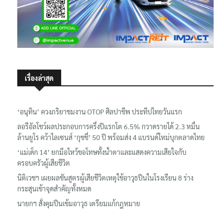
เรื่องล่าสุด
‘อนุทิน’ ควงภริยาชมงาน OTOP ศิลปาชีพ ประทีปไทยวันแรก
ลอรีอัลโชว์ผลประกอบการครึ่งปีแรกโต 6.5% กวาดรายได้ 2.3 หมื่น
ล้านยูโร คว้าไลเซนส์ ‘กุชชี่’ 50 ปี พร้อมส่ง 4 แบรนด์ใหม่บุกตลาดไทย
‘แม่เด็ก 14’ ยกมือไหว้ขอโทษทั้งน้ำตาและแสดงความเสียใจกับ
ครอบครัวผู้เสียชีวิต
นิติเวชฯ เผยผลชันสูตรผู้เสียชีวิตเหตุใช้อาวุธปืนในโรงเรียน 8 ร่าง
กระสุนเข้าจุดสำคัญทั้งหมด
นายกฯ สั่งคุมปืนเข้มอาวุธ เตรียมแก้กฎหมาย