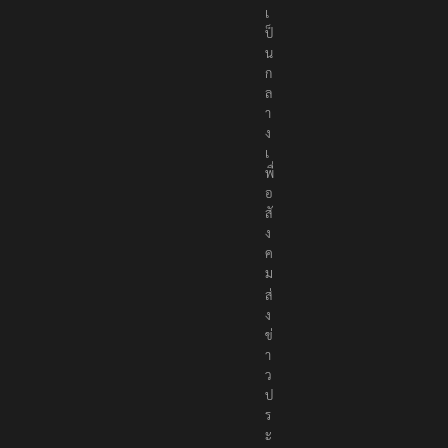
เ
ป็
น
ก
ล
า
ง
เ
พื่
อ
สั
ง
ค
ม
ส่
ง
ข่
า
ว
ป
ร
ะ