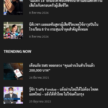
‘แม่เด็ก 14’ ยกมือไหว้ขอโทษทั้งน้ำตาและแสดงความ
เสียใจกับครอบครัวผู้เสียชีวิต
8 สิงหาคม 2026
นิติเวชฯ เผยผลชันสูตรผู้เสียชีวิตเหตุใช้อาวุธปืนใน
โรงเรียน 8 ร่าง กระสุนเข้าจุดสำคัญทั้งหมด
8 สิงหาคม 2026
TRENDING NOW
เตือนภัย SMS หลอกลวง “คุณฝากเงินสำเร็จแล้ว
200,000 บาท”
24 มีนาคม 2021
รู้จัก Traffy Fondue – แจ้งผ่านไลน์ได้ไม่ต้อง โหลด
แอพใหม่ – แจ้งได้ทั่วไทย ไม่ใช่แค่ในกรุง
25 มิถุนายน 2022