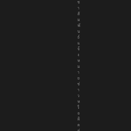
ช
า
สั
ม
พั
น
ธ์
แ
จ้
ง
ห
ม
า
ย
ข่
า
ว
ห
รื
อ
ติ
ด
ต่