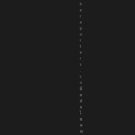
h
e
r
e
p
o
r
t
e
r
s
.
c
o
ติ
ด
ต่
อ
โ
ฆ
ษ
ณ