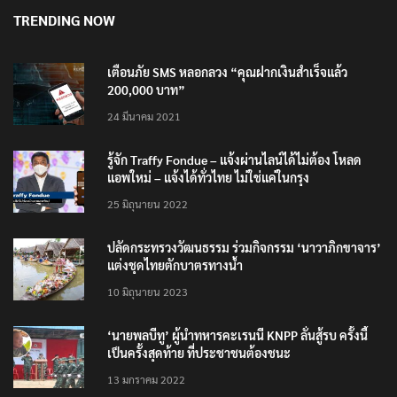
TRENDING NOW
เตือนภัย SMS หลอกลวง “คุณฝากเงินสำเร็จแล้ว
200,000 บาท”
24 มีนาคม 2021
รู้จัก Traffy Fondue – แจ้งผ่านไลน์ได้ไม่ต้อง โหลด
แอพใหม่ – แจ้งได้ทั่วไทย ไม่ใช่แค่ในกรุง
25 มิถุนายน 2022
ปลัดกระทรวงวัฒนธรรม ร่วมกิจกรรม ‘นาวาภิกขาจาร’
แต่งชุดไทยตักบาตรทางน้ำ
10 มิถุนายน 2023
‘นายพลบีทู’ ผู้นำทหารคะเรนนี KNPP ลั่นสู้รบ ครั้งนี้
เป็นครั้งสุดท้าย ที่ประชาชนต้องชนะ
13 มกราคม 2022