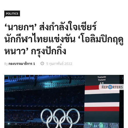
POLITICS
‘นายกฯ’ ส่งกำลังใจเชียร์
นักกีฬาไทยแข่งขัน ‘โอลิมปิกฤดู
หนาว’ กรุงปักกิ่ง
By
กองบรรณาธิการ 1
5 กุมภาพันธ์ 2022