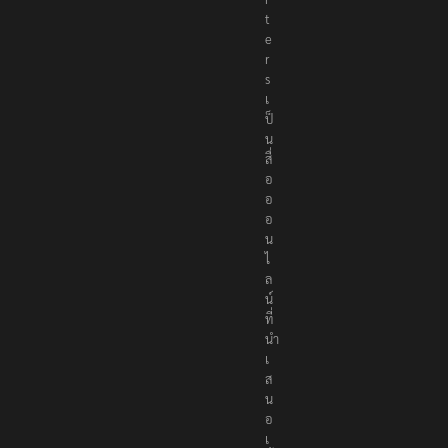
t
e
r
s
เ
ป็
น
สื่
อ
อ
อ
น
ไ
ล
น์
ที่
นำ
เ
ส
น
อ
เ