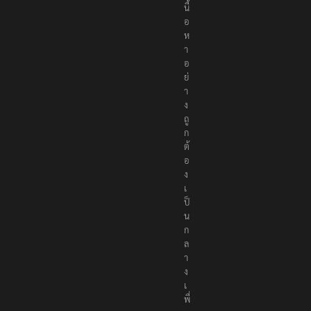
นื้
อ
ห
า
อ
ย่
า
ง
ถู
ก
ต้
อ
ง
เ
ป็
น
ก
ล
า
ง
เ
พื่