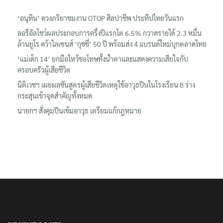
‘อนุทิน’ ควงภริยาชมงาน OTOP ศิลปาชีพ ประทีปไทยวันแรก
ลอรีอัลโชว์ผลประกอบการครึ่งปีแรกโต 6.5% กวาดรายได้ 2.3 หมื่น
ล้านยูโร คว้าไลเซนส์ ‘กุชชี่’ 50 ปี พร้อมส่ง 4 แบรนด์ใหม่บุกตลาดไทย
‘แม่เด็ก 14’ ยกมือไหว้ขอโทษทั้งน้ำตาและแสดงความเสียใจกับ
ครอบครัวผู้เสียชีวิต
นิติเวชฯ เผยผลชันสูตรผู้เสียชีวิตเหตุใช้อาวุธปืนในโรงเรียน 8 ร่าง
กระสุนเข้าจุดสำคัญทั้งหมด
นายกฯ สั่งคุมปืนเข้มอาวุธ เตรียมแก้กฎหมาย