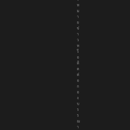
ห
ม
า
ย
ข่
า
ว
ห
รื
อ
ติ
ด
ต่
อ
ก
อ
ง
บ
ร
ร
ณ
า