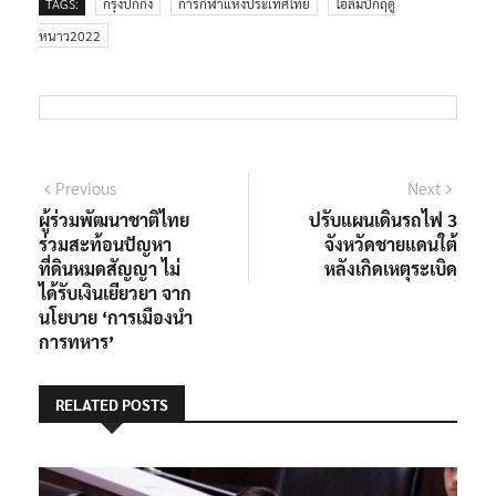
TAGS:
กรุงปักกิ่ง
การกีฬาแห่งประเทศไทย
โอลิมปิกฤดู
หนาว2022
แนะแนว
Previous
Next
Previous
Next
post:
post:
ผู้ร่วมพัฒนาชาติไทย
ปรับแผนเดินรถไฟ 3
เรื่อง
ร่วมสะท้อนปัญหา
จังหวัดชายแดนใต้
ที่ดินหมดสัญญา ไม่
หลังเกิดเหตุระเบิด
ได้รับเงินเยียวยา จาก
นโยบาย ‘การเมืองนำ
การทหาร’
RELATED POSTS