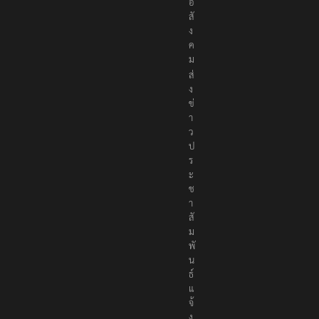
อ
สั
ง
ค
ม
ส่
ง
ข่
า
ว
ป
ร
ะ
ช
า
สั
ม
พั
น
ธ์
แ
จ้
ง