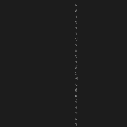
ง
ค
ม
ส่
ง
ข่
า
ว
ป
ร
ะ
ช
า
สั
ม
พั
น
ธ์
แ
จ้
ง
ห