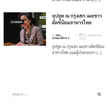
เมื่อวันที่ 22 พฤศจิกายน 2566
นางสาวชนม์วิพัฒน์ จ่างตระ […]
อุปทูต ณ กรุงเฮก เผยชาว
ดัตช์นิยมอาหารไทย
ECONOMY
By
กอง
23 พฤศจิกายน
บรรณาธิการ 1
2023
อุปทูต ณ กรุงเฮก เผยชาวดัตช์นิยม
อาหารไทย แนะผู้ประกอบกา […]