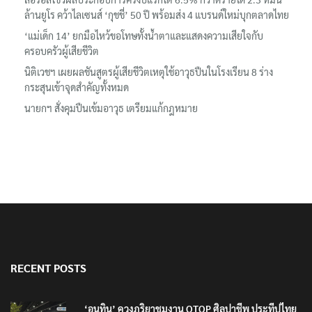
‘อนุทิน’ ควงภริยาชมงาน OTOP ศิลปาชีพ ประทีปไทยวันแรก
ลอรีอัลโชว์ผลประกอบการครึ่งปีแรกโต 6.5% กวาดรายได้ 2.3 หมื่น
ล้านยูโร คว้าไลเซนส์ ‘กุชชี่’ 50 ปี พร้อมส่ง 4 แบรนด์ใหม่บุกตลาดไทย
‘แม่เด็ก 14’ ยกมือไหว้ขอโทษทั้งน้ำตาและแสดงความเสียใจกับ
ครอบครัวผู้เสียชีวิต
นิติเวชฯ เผยผลชันสูตรผู้เสียชีวิตเหตุใช้อาวุธปืนในโรงเรียน 8 ร่าง
กระสุนเข้าจุดสำคัญทั้งหมด
นายกฯ สั่งคุมปืนเข้มอาวุธ เตรียมแก้กฎหมาย
RECENT POSTS