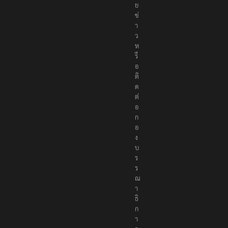
ม
า
ย
ข่
า
ว
ห
รื
อ
ติ
ด
ต่
อ
ก
อ
ง
บ
ร
ร
ณ
า
ธิ