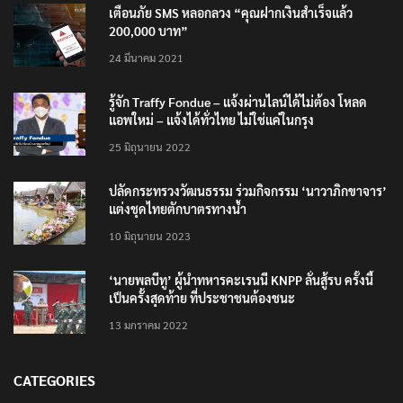
เตือนภัย SMS หลอกลวง “คุณฝากเงินสำเร็จแล้ว
200,000 บาท”
24 มีนาคม 2021
รู้จัก Traffy Fondue – แจ้งผ่านไลน์ได้ไม่ต้อง โหลด
แอพใหม่ – แจ้งได้ทั่วไทย ไม่ใช่แค่ในกรุง
25 มิถุนายน 2022
ปลัดกระทรวงวัฒนธรรม ร่วมกิจกรรม ‘นาวาภิกขาจาร’
แต่งชุดไทยตักบาตรทางน้ำ
10 มิถุนายน 2023
‘นายพลบีทู’ ผู้นำทหารคะเรนนี KNPP ลั่นสู้รบ ครั้งนี้
เป็นครั้งสุดท้าย ที่ประชาชนต้องชนะ
13 มกราคม 2022