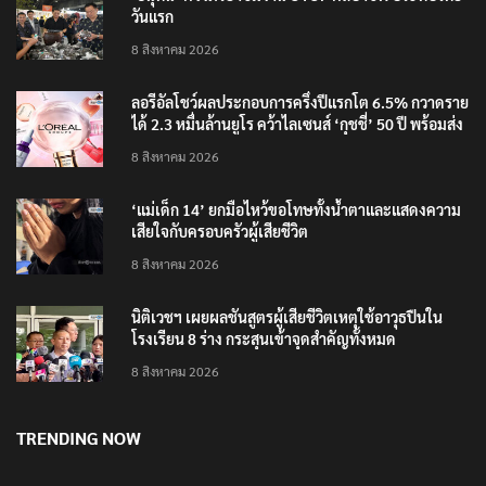
‘อนุทิน’ ควงภริยาชมงาน OTOP ศิลปาชีพ ประทีปไทย
วันแรก
8 สิงหาคม 2026
ลอรีอัลโชว์ผลประกอบการครึ่งปีแรกโต 6.5% กวาดราย
ได้ 2.3 หมื่นล้านยูโร คว้าไลเซนส์ ‘กุชชี่’ 50 ปี พร้อมส่ง
4 แบรนด์ใหม่บุกตลาดไทย
8 สิงหาคม 2026
‘แม่เด็ก 14’ ยกมือไหว้ขอโทษทั้งน้ำตาและแสดงความ
เสียใจกับครอบครัวผู้เสียชีวิต
8 สิงหาคม 2026
นิติเวชฯ เผยผลชันสูตรผู้เสียชีวิตเหตุใช้อาวุธปืนใน
โรงเรียน 8 ร่าง กระสุนเข้าจุดสำคัญทั้งหมด
8 สิงหาคม 2026
TRENDING NOW