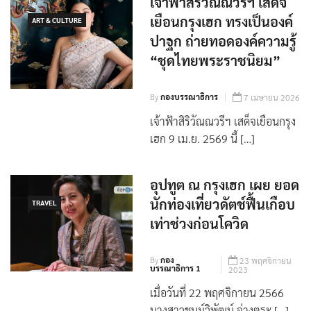
เจ้าฟ้าสิริวัณณวรีฯ เสด็จ
เยือนกรุงเฮก ทรงเป็นองค์
ART & CULTURE
ปาฐก ถ่ายทอดองค์ความรู้
“ชุดไทยพระราชนิยม”
By
กองบรรณาธิการ
7 เมษายน 2026
เจ้าฟ้าสิริวัณณวรีฯ เสด็จเยือนกรุง
เฮก 9 เม.ย. 2569 นี้ […]
อุปทูต ณ กรุงเฮก เผย ยอด
นักท่องเที่ยวดัตช์ฟื้นเกือบ
TRAVEL
เท่าช่วงก่อนโควิด
By
กอง
23 พฤศจิกายน
บรรณาธิการ 1
2023