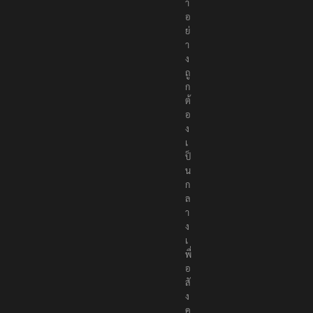
อ
ห
า
อ
ย่
า
ง
ถู
ก
ต้
อ
ง
เ
ป็
น
ก
ล
า
ง
เ
พื่
อ
สั