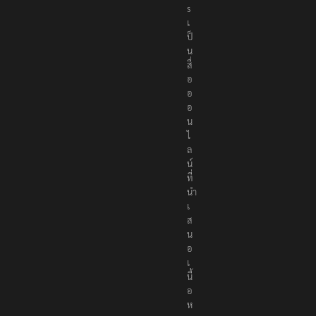
e
r
s
เ
ป็
น
สื่
อ
อ
อ
น
ไ
ล
น์
ที่
นำ
เ
ส
น
อ
เ
นื้