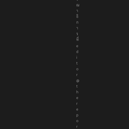
ณ
า
ธิ
ก
า
ร
ที่
e
d
i
t
o
r
@
t
h
e
r
e
p
o
r