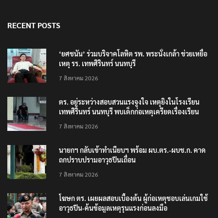
RECENT POSTS
‘ยศชนัน’ ร่วมบริจาคโลหิต รพ. พระนั่งเกล้า ช่วยเหยื่อ
เหตุ รร. เทพศิรินทร์ นนทบุรี
7 สิงหาคม 2026
ตร. อยู่ระหว่างสอบสวนแรงจูงใจ เหตุยิงในโรงเรียน
เทพศิรินทร์ นนทบุรี พบเด็กก่อเหตุเครียดเรื่องเรียน
7 สิงหาคม 2026
นายกฯ กลับเข้าทำเนียบฯ พร้อม ผบ.ตร.-ผบช.ก. คาด
ถกปราบปรามอาวุธปืนเถื่อน
7 สิงหาคม 2026
โฆษก ตร. เผยผลสอบเบื้องต้น ผู้ก่อเหตุชอบเล่นเกมใช้
อาวุธปืน-ค้นข้อมูลเหตุรุนแรงก่อนลงมือ