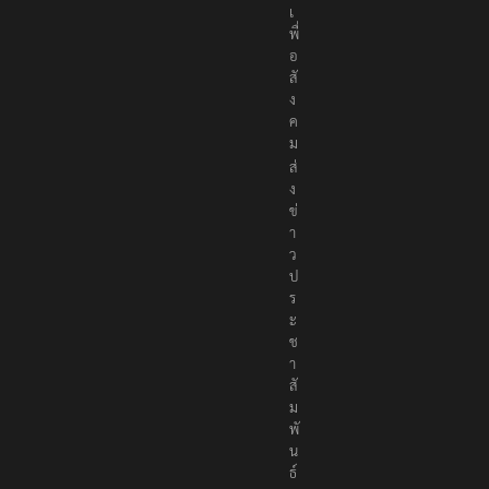
เ
พื่
อ
สั
ง
ค
ม
ส่
ง
ข่
า
ว
ป
ร
ะ
ช
า
สั
ม
พั
น
ธ์