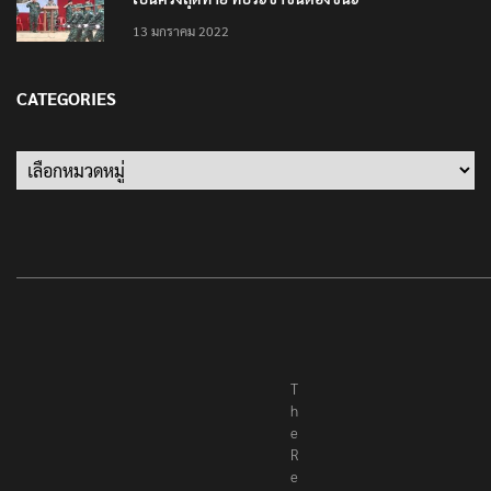
13 มกราคม 2022
CATEGORIES
Categories
T
h
e
R
e