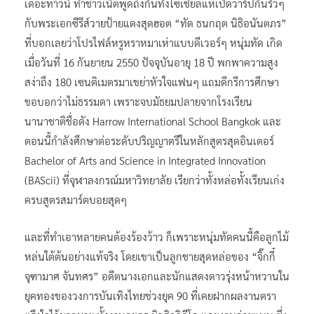
เดอะทาวน์ ทำชาวเน็ตพูดถึงกันทั้งโซเชียลแห่เปิดวาร์ปกันรัวๆ
กับพระเอกซีรีส์วายป้ายแดงสุดฮอต “ทัด ธนกฤต นิธิอนันตภร”
ที่บอกเลยว่าโปรไฟล์หรูหราหมาเห่าแบบดีเวอร์ๆ หนุ่มทัด เกิด
เมื่อวันที่ 16 กันยายน 2550 ปัจจุบันอายุ 18 ปี พกพาความสูง
สง่าถึง 180 เซนติเมตรมาเขย่าหัวใจแฟนๆ แถมดีกรีการศึกษา
ขอบอกว่าไม่ธรรมดา เพราะจบมัธยมปลายจากโรงเรียน
นานาชาติชื่อดัง Harrow International School Bangkok และ
ตอนนี้กำลังศึกษาต่อระดับปริญญาตรีในหลักสูตรสุดอินเตอร์
Bachelor of Arts and Science in Integrated Innovation
(BAScii) ที่จุฬาลงกรณ์มหาวิทยาลัย เรียกว่าทั้งหล่อทั้งเรียนเก่ง
ครบสูตรสมาร์ตบอยสุดๆ
และที่ทำเอาหลายคนต้องร้องว้าว ก็เพราะหนุ่มทัดคนนี้คือลูกไม้
หล่นใต้ต้นอย่างแท้จริง โดยเขาเป็นลูกชายสุดหล่อของ “จิ๊กกี๋
จุฑามาศ จันทศร” อดีตนางเอกและนักแสดงดาวรุ่งหน้าหวานใน
ยุคทองของวงการบันเทิงไทยช่วงยุค 90 ที่เคยฝากผลงานตรา