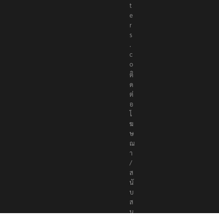
t
e
r
s
.
c
o
ติ
ด
ต่
อ
โ
ฆ
ษ
ณ
า
/
ส
นั
บ
ส
นุ