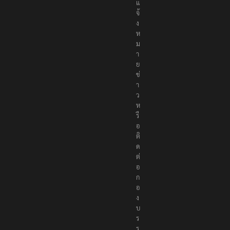
แ
จ้
ง
ห
ม
า
ย
ข่
า
ว
ห
รื
อ
ติ
ด
ต่
อ
ก
อ
ง
บ
ร
ร