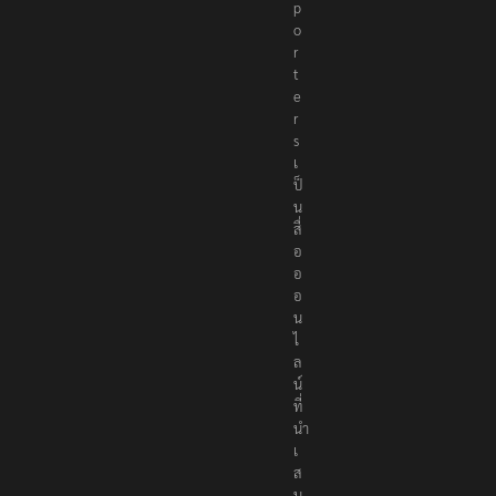
p
o
r
t
e
r
s
เ
ป็
น
สื่
อ
อ
อ
น
ไ
ล
น์
ที่
นำ
เ
ส
น