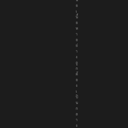
อ
เ
นื้
อ
ห
า
อ
ย่
า
ง
ถู
ก
ต้
อ
ง
เ
ป็
น
ก
ล
า
ง