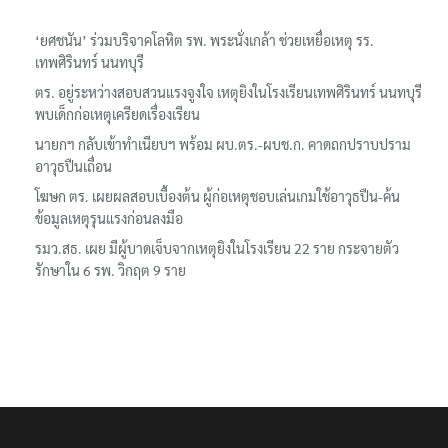
‘ยศชนัน’ ร่วมบริจาคโลหิต รพ. พระนั่งเกล้า ช่วยเหยื่อเหตุ รร.
เทพศิรินทร์ นนทบุรี
ตร. อยู่ระหว่างสอบสวนแรงจูงใจ เหตุยิงในโรงเรียนเทพศิรินทร์ นนทบุรี
พบเด็กก่อเหตุเครียดเรื่องเรียน
นายกฯ กลับเข้าทำเนียบฯ พร้อม ผบ.ตร.-ผบช.ก. คาดถกปราบปราม
อาวุธปืนเถื่อน
โฆษก ตร. เผยผลสอบเบื้องต้น ผู้ก่อเหตุชอบเล่นเกมใช้อาวุธปืน-ค้น
ข้อมูลเหตุรุนแรงก่อนลงมือ
รมว.สธ. เผย มีผู้บาดเจ็บจากเหตุยิงในโรงเรียน 22 ราย กระจายตัว
รักษาใน 6 รพ. วิกฤต 9 ราย