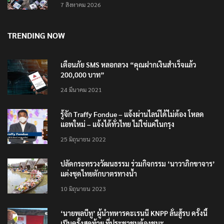
7 สิงหาคม 2026
TRENDING NOW
เตือนภัย SMS หลอกลวง “คุณฝากเงินสำเร็จแล้ว
200,000 บาท”
24 มีนาคม 2021
รู้จัก Traffy Fondue – แจ้งผ่านไลน์ได้ไม่ต้อง โหลด
แอพใหม่ – แจ้งได้ทั่วไทย ไม่ใช่แค่ในกรุง
25 มิถุนายน 2022
ปลัดกระทรวงวัฒนธรรม ร่วมกิจกรรม ‘นาวาภิกขาจาร’
แต่งชุดไทยตักบาตรทางน้ำ
10 มิถุนายน 2023
‘นายพลบีทู’ ผู้นำทหารคะเรนนี KNPP ลั่นสู้รบ ครั้งนี้
เป็นครั้งสุดท้าย ที่ประชาชนต้องชนะ