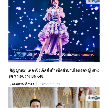
‘สัญญานะ’ เพลงซิงเกิลส่งท้ายปิดตํานานไอดอลหญิงเเห่ง
ยุค ‘เฌอปราง BNK48 ‘
By
กองบรรณาธิการ 1
5 มิถุนายน 2023