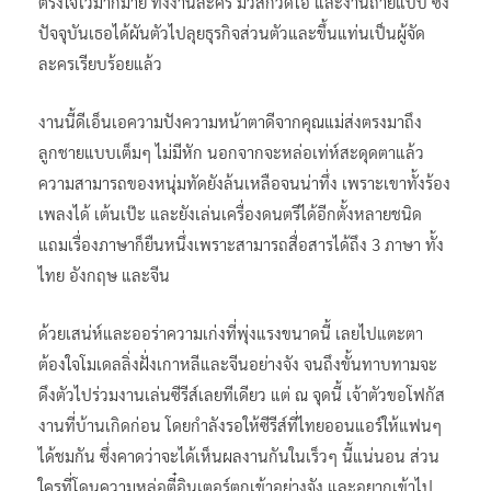
ตรึงใจไว้มากมาย ทั้งงานละคร มิวสิกวิดีโอ และงานถ่ายแบบ ซึ่ง
ปัจจุบันเธอได้ผันตัวไปลุยธุรกิจส่วนตัวและขึ้นแท่นเป็นผู้จัด
ละครเรียบร้อยแล้ว
งานนี้ดีเอ็นเอความปังความหน้าตาดีจากคุณแม่ส่งตรงมาถึง
ลูกชายแบบเต็มๆ ไม่มีหัก นอกจากจะหล่อเท่ห์สะดุดตาแล้ว
ความสามารถของหนุ่มทัดยังล้นเหลือจนน่าทึ่ง เพราะเขาทั้งร้อง
เพลงได้ เต้นเป๊ะ และยังเล่นเครื่องดนตรีได้อีกตั้งหลายชนิด
แถมเรื่องภาษาก็ยืนหนึ่งเพราะสามารถสื่อสารได้ถึง 3 ภาษา ทั้ง
ไทย อังกฤษ และจีน
ด้วยเสน่ห์และออร่าความเก่งที่พุ่งแรงขนาดนี้ เลยไปแตะตา
ต้องใจโมเดลลิ่งฝั่งเกาหลีและจีนอย่างจัง จนถึงขั้นทาบทามจะ
ดึงตัวไปร่วมงานเล่นซีรีส์เลยทีเดียว แต่ ณ จุดนี้ เจ้าตัวขอโฟกัส
งานที่บ้านเกิดก่อน โดยกำลังรอให้ซีรีส์ที่ไทยออนแอร์ให้แฟนๆ
ได้ชมกัน ซึ่งคาดว่าจะได้เห็นผลงานกันในเร็วๆ นี้แน่นอน ส่วน
ใครที่โดนความหล่อตี๋อินเตอร์ตกเข้าอย่างจัง และอยากเข้าไป