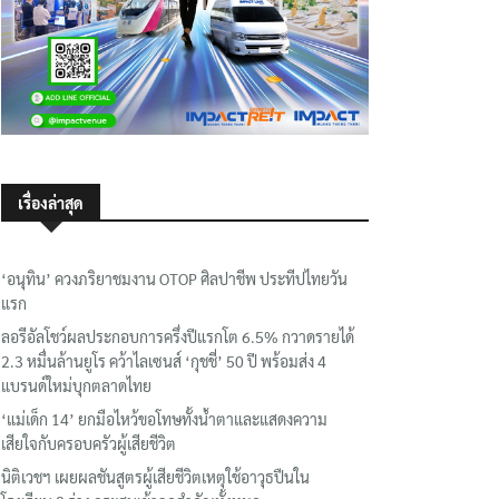
เรื่องล่าสุด
‘อนุทิน’ ควงภริยาชมงาน OTOP ศิลปาชีพ ประทีปไทยวัน
แรก
ลอรีอัลโชว์ผลประกอบการครึ่งปีแรกโต 6.5% กวาดรายได้
2.3 หมื่นล้านยูโร คว้าไลเซนส์ ‘กุชชี่’ 50 ปี พร้อมส่ง 4
แบรนด์ใหม่บุกตลาดไทย
‘แม่เด็ก 14’ ยกมือไหว้ขอโทษทั้งน้ำตาและแสดงความ
เสียใจกับครอบครัวผู้เสียชีวิต
นิติเวชฯ เผยผลชันสูตรผู้เสียชีวิตเหตุใช้อาวุธปืนใน