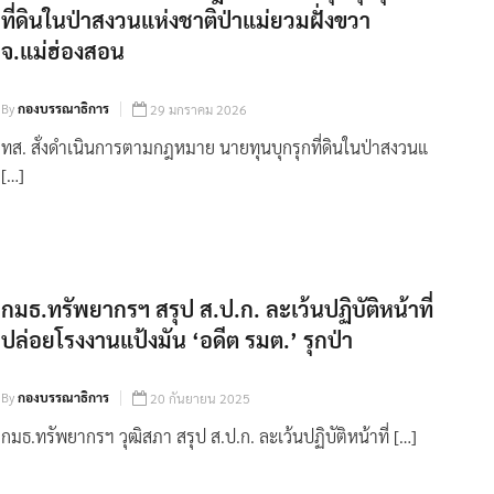
ที่ดินในป่าสงวนแห่งชาติป่าแม่ยวมฝั่งขวา
จ.แม่ฮ่องสอน
By
กองบรรณาธิการ
29 มกราคม 2026
ทส. สั่งดำเนินการตามกฎหมาย นายทุนบุกรุกที่ดินในป่าสงวนแ
[…]
กมธ.ทรัพยากรฯ สรุป ส.ป.ก. ละเว้นปฏิบัติหน้าที่
ปล่อยโรงงานแป้งมัน ‘อดีต รมต.’ รุกป่า
By
กองบรรณาธิการ
20 กันยายน 2025
กมธ.ทรัพยากรฯ วุฒิสภา สรุป ส.ป.ก. ละเว้นปฏิบัติหน้าที่ […]