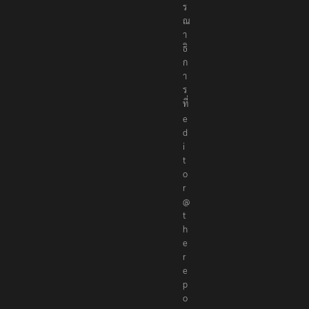
ร
ร
ณ
า
ธิ
ก
า
ร
ที่
e
d
i
t
o
r
@
t
h
e
r
e
p