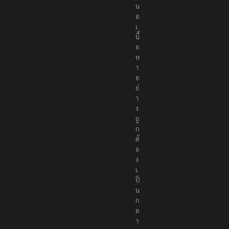
ส
น
อ
เ
นื้
อ
ห
า
อ
ย่
า
ง
ถู
ก
ต้
อ
ง
เ
ป็
น
ก
ล