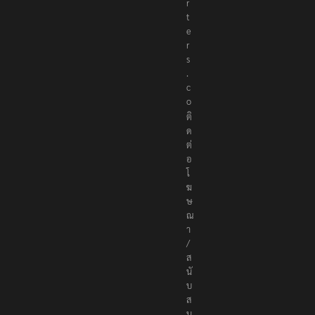
o
r
t
e
r
s
.
c
o
ติ
ด
ต่
อ
โ
ฆ
ษ
ณ
า
/
ส
นั
บ
ส