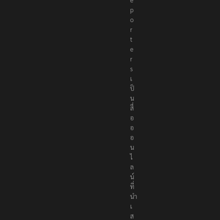
e
p
o
r
t
e
r
s
เ
ป็
น
สื่
อ
อ
อ
น
ไ
ล
น์
ที่
นำ
เ