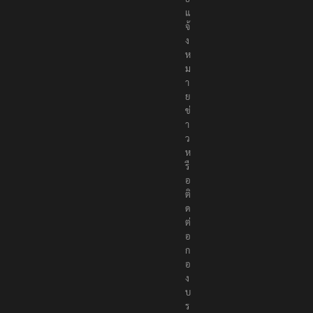
ธ์
แ
จ้
ง
ห
ม
า
ย
ข่
า
ว
ห
รื
อ
ติ
ด
ต่
อ
ก
อ
ง
บ