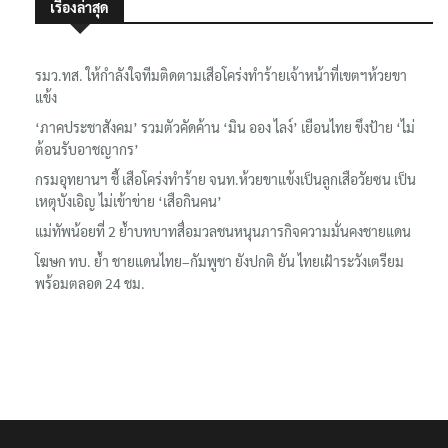
เรื่องล่าสุด
รมว.ทส. ให้กำลังใจทีมติดตามเสือโคร่งทำร้ายเจ้าหน้าที่เขตฯห้วยขา
แข้ง
‘ภาคประชาสังคม’ รวมตัวคัดค้าน ‘มิน ออง ไลง์’ เยือนไทย ขึงป้าย ‘ไม่
ต้อนรับอาชญากร’
กรมอุทยานฯ ชี้ เสือโคร่งทำร้าย จนท.ห้วยขาแข้งเป็นลูกเสือวัยซน เป็น
เหตุบังเอิญ ไม่เข้าข่าย ‘เสือกินคน’
แม่ทัพน้อยที่ 2 ย้ำบทบาทสื่อมวลชนหนุนภารกิจความมั่นคงชายแดน
โฆษก ทบ. ย้ำ ชายแดนไทย–กัมพูชา ยังปกติ ยัน ไทยเฝ้าระวังเตรียม
พร้อมตลอด 24 ชม.