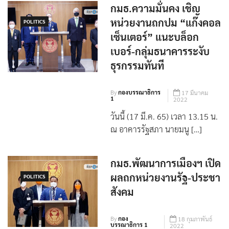
กมธ.ความมั่นคง เชิญ
หน่วยงานถกปม “แก๊งคอล
POLITICS
เซ็นเตอร์” แนะบล็อก
เบอร์-กลุ่มธนาคารระงับ
ธุรกรรมทันที
By
กองบรรณาธิการ
17 มีนาคม
1
2022
วันนี้ (17 มี.ค. 65) เวลา 13.15 น.
ณ อาคารรัฐสภา นายมนู […]
กมธ.พัฒนาการเมืองฯ เปิด
ผลถกหน่วยงานรัฐ-ประชา
POLITICS
สังคม
By
กอง