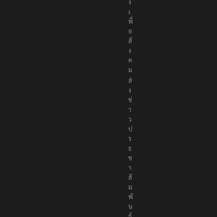
า
ง
เ
พื่
อ
สั
ง
ค
ม
ส่
ง
ข่
า
ว
ป
ร
ะ
ช
า
สั
ม
พั
น