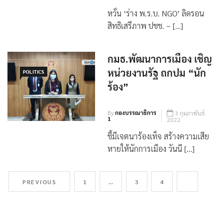
18 กุมภาพันธ์
บรรณาธิการ 1
2022
หวั่น ‘ร่าง พ.ร.บ. NGO’ ลิดรอน
สิทธิเสรีภาพ ปชช. – […]
กมธ.พัฒนาการเมือง เชิญ
หน่วยงานรัฐ ถกปม “นัก
POLITICS
ร้อง”
By
กองบรรณาธิการ
3 กุมภาพันธ์
1
2022
ชี้มีเจตนาร้องเท็จ สร้างความเสีย
หายให้นักการเมือง วันนี […]
PREVIOUS
1
…
3
4
5