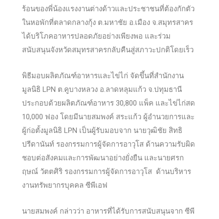
ร้อนของพี่น้องแรงงานต่างด้าวและประชาชนที่ต้องกักตัว
ในหอพักที่ตลาดกลางกุ้ง ต.มหาชัย อ.เมือง จ.สมุทรสาคร
ได้บริโภคอาหารปลอดภัยอย่างเพียงพอ และร่วม
สนับสนุนจังหวัดสมุทรสาครกลับคืนสู่สภาวะปกติโดยเร็ว
พิธีมอบผลิตภัณฑ์อาหารและไข่ไก่ จัดขึ้นที่สำนักงาน
มูลนิธิ LPN ต.คูบางหลวง อ.ลาดหลุมแก้ว จ.ปทุมธานี
ประกอบด้วยผลิตภัณฑ์อาหาร 30,800 แพ็ค และไข่ไก่สด
10,000 ฟอง โดยมีนายสมพงค์ สระแก้ว ผู้อำนวยการและ
ผู้ก่อตั้งมูลนิธิ LPN เป็นผู้รับมอบจาก นายวุฒิชัย สิทธิ
ปรีดานันท์ รองกรรมการผู้จัดการอาวุโส ด้านความรับผิด
ชอบต่อสังคมและการพัฒนาอย่างยั่งยืน และนายศรก
ฤษณ์ วัตตศิริ รองกรรมการผู้จัดการอาวุโส ด้านบริหาร
งานทรัพยากรบุคคล ซีพีเอฟ
นายสมพงค์ กล่าวว่า อาหารที่ได้รับการสนับสนุนจาก ซีพี