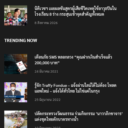
นิติเวชฯ เผยผลชันสูตรผู้เสียชีวิตเหตุใช้อาวุธปืนใน
โรงเรียน 8 ร่าง กระสุนเข้าจุดสำคัญทั้งหมด
8 สิงหาคม 2026
TRENDING NOW
เตือนภัย SMS หลอกลวง “คุณฝากเงินสำเร็จแล้ว
200,000 บาท”
24 มีนาคม 2021
รู้จัก Traffy Fondue – แจ้งผ่านไลน์ได้ไม่ต้อง โหลด
แอพใหม่ – แจ้งได้ทั่วไทย ไม่ใช่แค่ในกรุง
25 มิถุนายน 2022
ปลัดกระทรวงวัฒนธรรม ร่วมกิจกรรม ‘นาวาภิกขาจาร’
แต่งชุดไทยตักบาตรทางน้ำ
10 มิถุนายน 2023