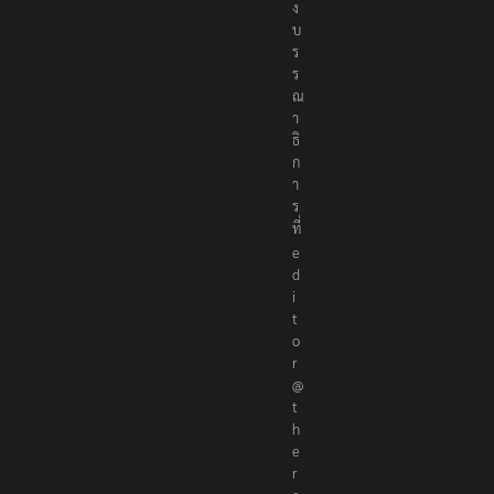
ง
บ
ร
ร
ณ
า
ธิ
ก
า
ร
ที่
e
d
i
t
o
r
@
t
h
e
r