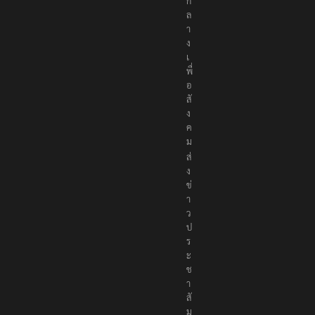
ก
ล
า
ง
เ
พื่
อ
สั
ง
ค
ม
ส่
ง
ข่
า
ว
ป
ร
ะ
ช
า
สั
ม