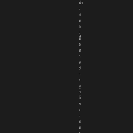
นำ
เ
ส
น
อ
เ
นื้
อ
ห
า
อ
ย่
า
ง
ถู
ก
ต้
อ
ง
เ
ป็
น