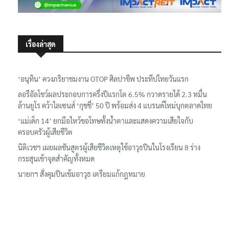
เรื่องล่าสุด
‘อนุทิน’ ควงภริยาชมงาน OTOP ศิลปาชีพ ประทีปไทยวันแรก
ลอรีอัลโชว์ผลประกอบการครึ่งปีแรกโต 6.5% กวาดรายได้ 2.3 หมื่น
ล้านยูโร คว้าไลเซนส์ ‘กุชชี่’ 50 ปี พร้อมส่ง 4 แบรนด์ใหม่บุกตลาดไทย
‘แม่เด็ก 14’ ยกมือไหว้ขอโทษทั้งน้ำตาและแสดงความเสียใจกับ
ครอบครัวผู้เสียชีวิต
นิติเวชฯ เผยผลชันสูตรผู้เสียชีวิตเหตุใช้อาวุธปืนในโรงเรียน 8 ร่าง
กระสุนเข้าจุดสำคัญทั้งหมด
นายกฯ สั่งคุมปืนเข้มอาวุธ เตรียมแก้กฎหมาย