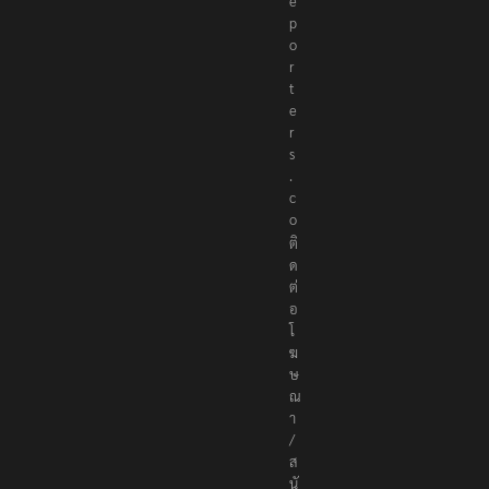
e
p
o
r
t
e
r
s
.
c
o
ติ
ด
ต่
อ
โ
ฆ
ษ
ณ
า
/
ส
นั