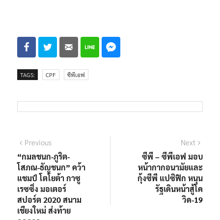
TAGS:
CPF
ซีพีเอฟ
Previous
Next
“กมลชนก-ภูริต-
ซีพี – ซีพีเอฟ มอบ
โสภณ-ธัญชนก” คว้า
หน้ากากอนามัยและ
แชมป์ โตโยต้า กาซู
กุ้งซีพี แปซิฟิก หนุน
เรซซิ่ง มอเตอร์
รัฐเดินหน้าสู้โค
สปอร์ต 2020 สนาม
วิด-19
เชียงใหม่ ส่งท้าย