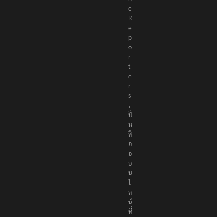
e
R
e
p
o
r
t
e
r
s
เ
ป็
น
สื่
อ
อ
อ
น
ไ
ล
น์
ที่