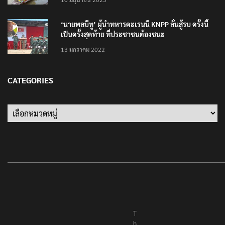
‘นายพลบีทู’ ผู้นำทหารคะเรนนี KNPP ลั่นสู้รบ ครั้งนี้
เป็นครั้งสุดท้าย ที่ประชาชนต้องชนะ
13 มกราคม 2022
CATEGORIES
T
h