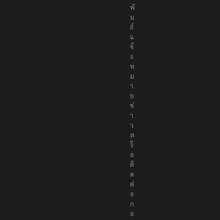
พั
น
ธ์
แ
จ้
ง
ห
ม
า
ย
ข่
า
ว
ห
รื
อ
ติ
ด
ต่
อ
ก
อ