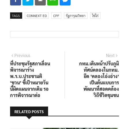
TAGS:
CONNEXT ED
CPF
รัฐการุณวิทยา
ไข่ไก่
แนะแนว
Previous
Next
Previous
Next
post:
post:
ที่ประชุมรัฐสภาเลื่อน
กทม.เดินหน้าปรับภูมิ
เรื่อง
พิจารณาร่าง
ทัศน์คลองในกทม.
พ.ร.บ.ประชามติ
ยึด ‘คลองโอ่งอ่าง’
‘ชวน’ ชี้เป้าหมายวัน
เป็นต้นแบบการ
นี้ผิดแผนจากเดิม รอ
พัฒนาที่สอดคล้อง
การพิจารณาต่อ
วิถีชีวิตชุมชน
RELATED POSTS