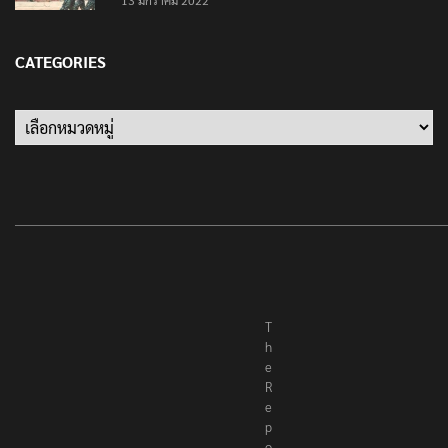
13 มกราคม 2022
CATEGORIES
Categories
T
h
e
R
e
p
o