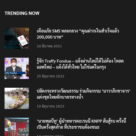
TRENDING NOW
เตือนภัย SMS หลอกลวง “คุณฝากเงินสำเร็จแล้ว
200,000 บาท”
24 มีนาคม 2021
รู้จัก Traffy Fondue – แจ้งผ่านไลน์ได้ไม่ต้อง โหลด
แอพใหม่ – แจ้งได้ทั่วไทย ไม่ใช่แค่ในกรุง
25 มิถุนายน 2022
ปลัดกระทรวงวัฒนธรรม ร่วมกิจกรรม ‘นาวาภิกขาจาร’
แต่งชุดไทยตักบาตรทางน้ำ
10 มิถุนายน 2023
‘นายพลบีทู’ ผู้นำทหารคะเรนนี KNPP ลั่นสู้รบ ครั้งนี้
เป็นครั้งสุดท้าย ที่ประชาชนต้องชนะ