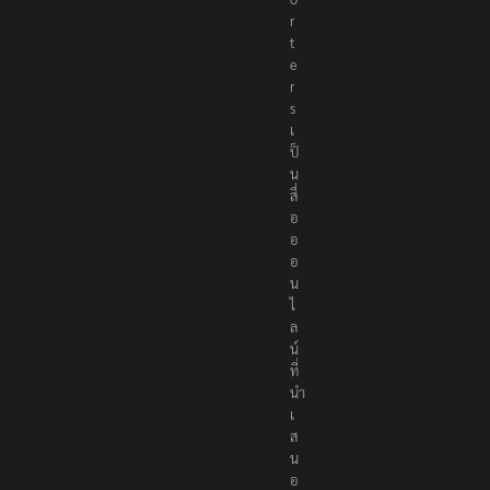
r
t
e
r
s
เ
ป็
น
สื่
อ
อ
อ
น
ไ
ล
น์
ที่
นำ
เ
ส
น
อ