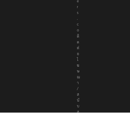
e
r
s
.
c
o
ติ
ด
ต่
อ
โ
ฆ
ษ
ณ
า
/
ส
นั
บ
ส
นุ
น
a