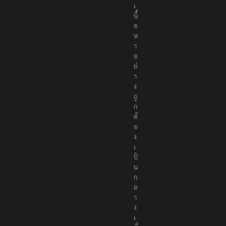
เ
นื้
อ
ห
า
อ
ย่
า
ง
ถู
ก
ต้
อ
ง
เ
ป็
น
ก
ล
า
ง
เ