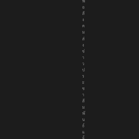
พื่
อ
สั
ง
ค
ม
ส่
ง
ข่
า
ว
ป
ร
ะ
ช
า
สั
ม
พั
น
ธ์
แ
จ้