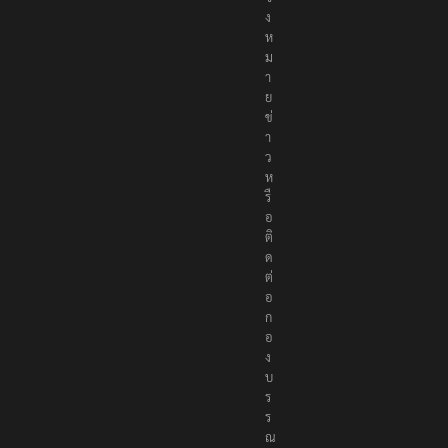
ง
ห
ม
า
ย
ข่
า
ว
ห
รื
อ
ติ
ด
ต่
อ
ก
อ
ง
บ
ร
ร
ณ