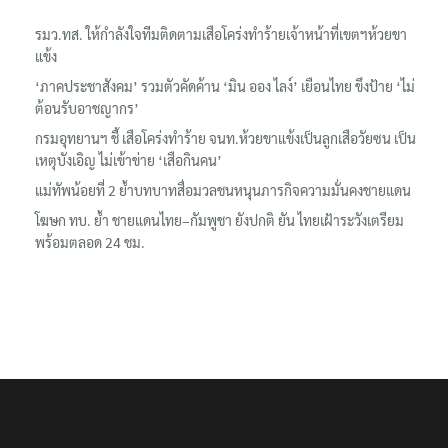
รมว.ทส. ให้กำลังใจทีมติดตามเสือโคร่งทำร้ายเจ้าหน้าที่เขตฯห้วยขา
แข้ง
‘ภาคประชาสังคม’ รวมตัวคัดค้าน ‘มิน ออง ไลง์’ เยือนไทย ขึงป้าย ‘ไม่
ต้อนรับอาชญากร’
กรมอุทยานฯ ชี้ เสือโคร่งทำร้าย จนท.ห้วยขาแข้งเป็นลูกเสือวัยซน เป็น
เหตุบังเอิญ ไม่เข้าข่าย ‘เสือกินคน’
แม่ทัพน้อยที่ 2 ย้ำบทบาทสื่อมวลชนหนุนภารกิจความมั่นคงชายแดน
โฆษก ทบ. ย้ำ ชายแดนไทย–กัมพูชา ยังปกติ ยัน ไทยเฝ้าระวังเตรียม
พร้อมตลอด 24 ชม.