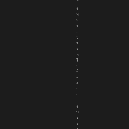
จ้
ง
ห
ม
า
ย
ข่
า
ว
ห
รื
อ
ติ
ด
ต่
อ
ก
อ
ง
บ
ร
ร