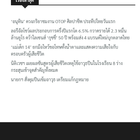
เรื่องล่าสุด
‘อนุทิน’ ควงภริยาชมงาน OTOP ศิลปาชีพ ประทีปไทยวันแรก
ลอรีอัลโชว์ผลประกอบการครึ่งปีแรกโต 6.5% กวาดรายได้ 2.3 หมื่น
ล้านยูโร คว้าไลเซนส์ ‘กุชชี่’ 50 ปี พร้อมส่ง 4 แบรนด์ใหม่บุกตลาดไทย
‘แม่เด็ก 14’ ยกมือไหว้ขอโทษทั้งน้ำตาและแสดงความเสียใจกับ
ครอบครัวผู้เสียชีวิต
นิติเวชฯ เผยผลชันสูตรผู้เสียชีวิตเหตุใช้อาวุธปืนในโรงเรียน 8 ร่าง
กระสุนเข้าจุดสำคัญทั้งหมด
นายกฯ สั่งคุมปืนเข้มอาวุธ เตรียมแก้กฎหมาย