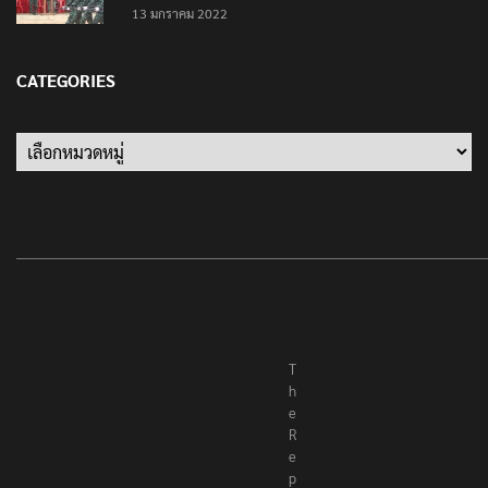
13 มกราคม 2022
CATEGORIES
Categories
T
h
e
R
e
p