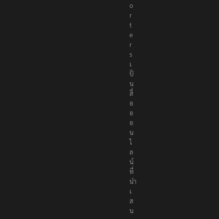
o
r
t
e
r
s
เ
ป็
น
สื่
อ
อ
อ
น
ไ
ล
น์
ที่
นำ
เ
ส
น