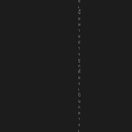
อ
เ
นื้
อ
ห
า
อ
ย่
า
ง
ถู
ก
ต้
อ
ง
เ
ป็
น
ก
ล
า
ง
เ