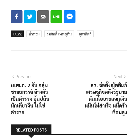
TAGS:
น้ำท่วม
สมศักดิ์ เทพสุทิน
อุตรดิตถ์
แนะแนว
Previous
Next
Previous
Next
post:
post:
ผบช.ภ. 2 ยัน กลุ่ม
สว​. จ่อตั้งญัตติแก้
เรื่อง
ชายฉกรรจ์ อ้างตัว
เศรษฐกิจหลังรัฐบาล
เป็นตำรวจ อุ้มปล้น
ดันนโยบายแจกเงิน
นักเที่ยวจีน ไม่ใช่
หมื่นไม่สำเร็จ หนี้ครัว
ตำรวจ
เรือนสูง
RELATED POSTS