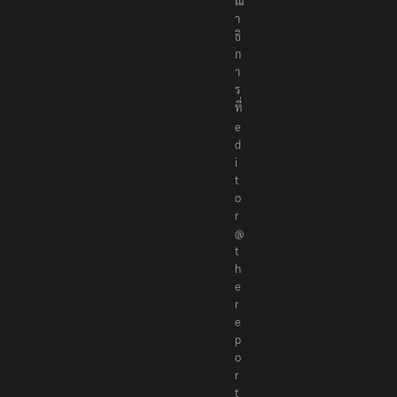
ณ
า
ธิ
ก
า
ร
ที่
e
d
i
t
o
r
@
t
h
e
r
e
p
o
r
t