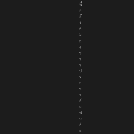
พื่
อ
สั
ง
ค
ม
ส่
ง
ข่
า
ว
ป
ร
ะ
ช
า
สั
ม
พั
น
ธ์
แ