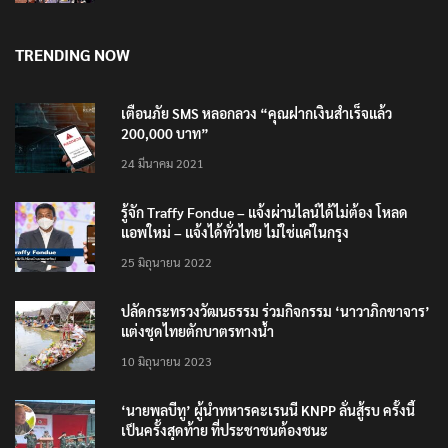
TRENDING NOW
เตือนภัย SMS หลอกลวง “คุณฝากเงินสำเร็จแล้ว
200,000 บาท”
24 มีนาคม 2021
รู้จัก Traffy Fondue – แจ้งผ่านไลน์ได้ไม่ต้อง โหลด
แอพใหม่ – แจ้งได้ทั่วไทย ไม่ใช่แค่ในกรุง
25 มิถุนายน 2022
ปลัดกระทรวงวัฒนธรรม ร่วมกิจกรรม ‘นาวาภิกขาจาร’
แต่งชุดไทยตักบาตรทางน้ำ
10 มิถุนายน 2023
‘นายพลบีทู’ ผู้นำทหารคะเรนนี KNPP ลั่นสู้รบ ครั้งนี้
เป็นครั้งสุดท้าย ที่ประชาชนต้องชนะ