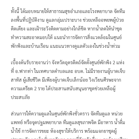
ทั้งนี้​ ได้มอบหมายให้สาธารณสุขอำเภอและโรงพยาบาล​ จัดทีม
ลงพื้นที่ปฏิบัติงาน ดูแลกลุ่มเปราะบาง ช่วยเหลืออพยพผู้ป่วย
ติดเตียง และเฝ้าระวังติดตามอย่างใกล้ชิด หากน้ำลดให้นำชุด
ทำความสะอาดมอบให้ แนะนำการจัดการสิ่งแวดล้อมในศูนย์
พักพิงและบ้านเรือน แนะแนวทางดูแลตัวเองในช่วงน้ำท่วม
เบื้องต้นรับรายงานว่า จังหวัดอุตรดิตถ์จัดตั้งศูนย์พักพิง 2 แห่ง
ที่​ อ.ฟากท่า ในเทศบาลตำบลและ อบต. ไม่มีรายงานผู้บาดเจ็บ
สาหัส ผู้เสียชีวิต มีเพียงผู้บาดเจ็บเล็กน้อย วิงเวียนศีรษะจาก
ความเครียด 2 ราย ได้ประสานสนับสนุนยาชุดช่วยเหลือผู้
ประสบภัย
ส่วนการให้ความดูแลในศูนย์พักพิงชั่วคราว จัดทีมดูแล หน่วย
แพทย์ หรือจุดปฐมพยาบาล ทีมดูแลสุขภาพจิต มีอาหาร น้ำดื่ม
น้ำใช้ การจัดการขยะ ห้องสุขาให้บริการ พร้อมแจกยาชุดผู้