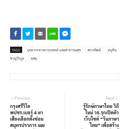
TAGS:
บุคลากรทางการแพทย์ และสาธารณสุข
สภาพัฒน์
อนุทิน
ชาญวีรกูล
อสม.
Previous
Next
กรุงศรีวิไล
รู้รักษ์ภาษาไทย วิถี
พปชร.เบอร์ 4 หา
ใหม่ วธ.รุกเปิดตัว
เสียงเลือกตั้งซ่อม
เว็บไซต์ “วันภาษา
สมุทรปราการ เผย
ไทย” เพื่อสร้าง