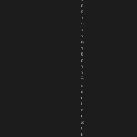
ก
อ
ง
บ
ร
ร
ณ
า
ธิ
ก
า
ร
ที่
e
d
i
t
o
r
@
t
h