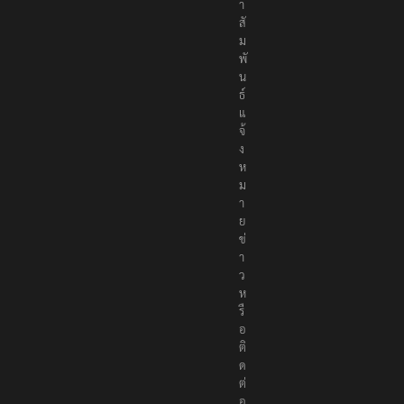
า
สั
ม
พั
น
ธ์
แ
จ้
ง
ห
ม
า
ย
ข่
า
ว
ห
รื
อ
ติ
ด
ต่
อ