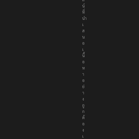
น์
ที่
นำ
เ
ส
น
อ
เ
นื้
อ
ห
า
อ
ย่
า
ง
ถู
ก
ต้
อ
ง
เ