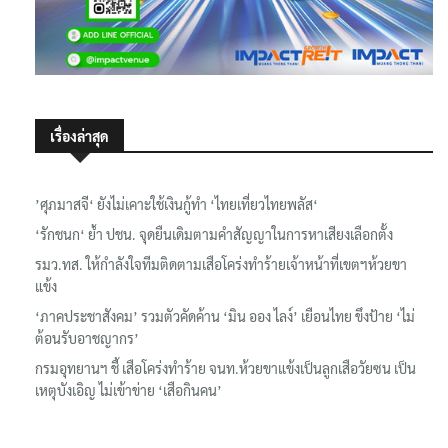
เรื่องล่าสุด
’ศุภมาสจี‘ ยังไม่เคาะใช้เงินกู้ทำ ‘ไทยเที่ยวไทยพลัส‘
‘รักชนก‘ ย้ำ ปชน. จุดยืนเดิมตามคำสัญญาในการหาเสียงเลือกตั้ง
รมว.ทส. ให้กำลังใจทีมติดตามเสือโคร่งทำร้ายเจ้าหน้าที่เขตฯห้วยขา
แข้ง
‘ภาคประชาสังคม’ รวมตัวคัดค้าน ‘มิน ออง ไลง์’ เยือนไทย ขึงป้าย ‘ไม่
ต้อนรับอาชญากร’
กรมอุทยานฯ ชี้ เสือโคร่งทำร้าย จนท.ห้วยขาแข้งเป็นลูกเสือวัยซน เป็น
เหตุบังเอิญ ไม่เข้าข่าย ‘เสือกินคน’