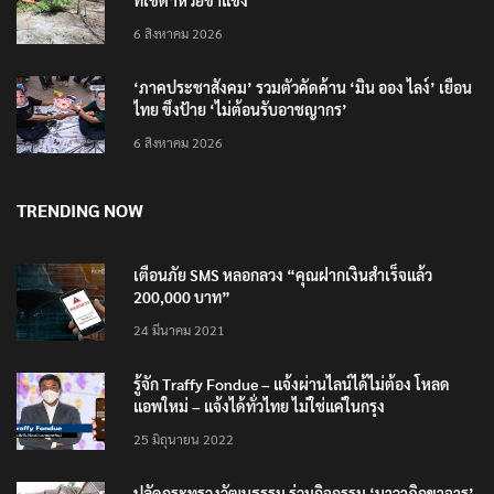
ที่เขตฯห้วยขาแข้ง
6 สิงหาคม 2026
‘ภาคประชาสังคม’ รวมตัวคัดค้าน ‘มิน ออง ไลง์’ เยือน
ไทย ขึงป้าย ‘ไม่ต้อนรับอาชญากร’
6 สิงหาคม 2026
TRENDING NOW
เตือนภัย SMS หลอกลวง “คุณฝากเงินสำเร็จแล้ว
200,000 บาท”
24 มีนาคม 2021
รู้จัก Traffy Fondue – แจ้งผ่านไลน์ได้ไม่ต้อง โหลด
แอพใหม่ – แจ้งได้ทั่วไทย ไม่ใช่แค่ในกรุง
25 มิถุนายน 2022
ปลัดกระทรวงวัฒนธรรม ร่วมกิจกรรม ‘นาวาภิกขาจาร’