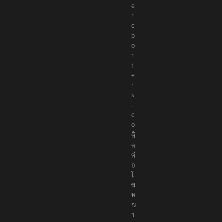
e
r
e
p
o
r
t
e
r
s
.
c
o
ติ
ด
ต่
อ
โ
ฆ
ษ
ณ
า