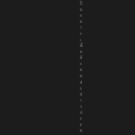
ป็
น
ก
ล
า
ง
เ
พื่
อ
สั
ง
ค
ม
ส่
ง
ข่
า
ว
ป
ร
ะ
ช