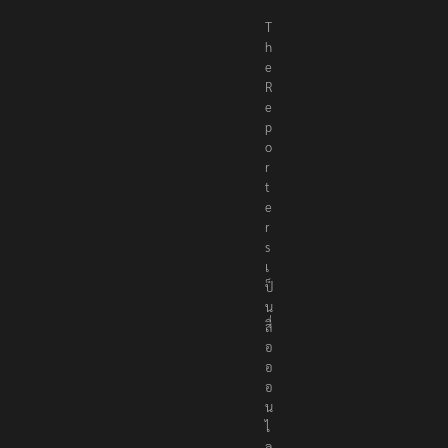
T
h
e
R
e
p
o
r
t
e
r
s
เ
ป็
น
สื่
อ
อ
อ
น
ไ
ล