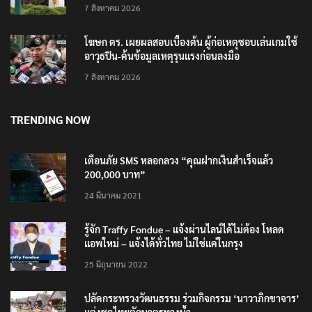
7 สิงหาคม 2026
โฆษก ตร. เผยผลสอบเบื้องต้น ผู้ก่อเหตุชอบเล่นเกมใช้
อาวุธปืน-ค้นข้อมูลเหตุรุนแรงก่อนลงมือ
7 สิงหาคม 2026
TRENDING NOW
เตือนภัย SMS หลอกลวง “คุณฝากเงินสำเร็จแล้ว
200,000 บาท”
24 มีนาคม 2021
รู้จัก Traffy Fondue – แจ้งผ่านไลน์ได้ไม่ต้อง โหลด
แอพใหม่ – แจ้งได้ทั่วไทย ไม่ใช่แค่ในกรุง
25 มิถุนายน 2022
ปลัดกระทรวงวัฒนธรรม ร่วมกิจกรรม ‘นาวาภิกขาจาร’