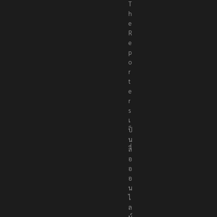
T
h
e
R
e
p
o
r
t
e
r
s
เ
ป็
น
สื่
อ
อ
อ
น
ไ
ล
น์