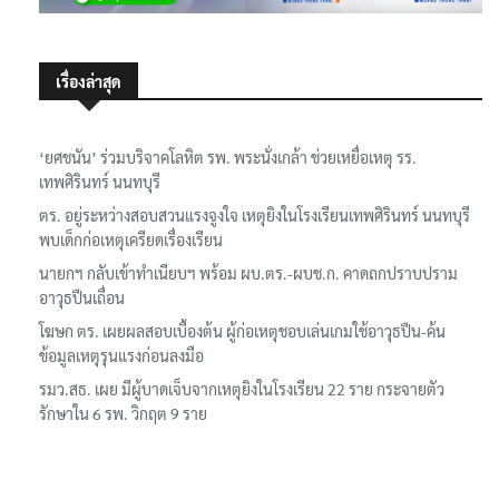
เรื่องล่าสุด
‘ยศชนัน’ ร่วมบริจาคโลหิต รพ. พระนั่งเกล้า ช่วยเหยื่อเหตุ รร.
เทพศิรินทร์ นนทบุรี
ตร. อยู่ระหว่างสอบสวนแรงจูงใจ เหตุยิงในโรงเรียนเทพศิรินทร์ นนทบุรี
พบเด็กก่อเหตุเครียดเรื่องเรียน
นายกฯ กลับเข้าทำเนียบฯ พร้อม ผบ.ตร.-ผบช.ก. คาดถกปราบปราม
อาวุธปืนเถื่อน
โฆษก ตร. เผยผลสอบเบื้องต้น ผู้ก่อเหตุชอบเล่นเกมใช้อาวุธปืน-ค้น
ข้อมูลเหตุรุนแรงก่อนลงมือ
รมว.สธ. เผย มีผู้บาดเจ็บจากเหตุยิงในโรงเรียน 22 ราย กระจายตัว
รักษาใน 6 รพ. วิกฤต 9 ราย