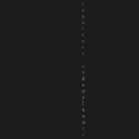
r
e
p
o
r
t
e
r
s
.
c
o
ติ
ด
ต่
อ
โ
ฆ
ษ
ณ
า
/