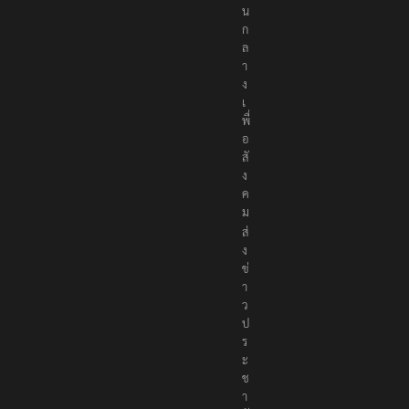
น
ก
ล
า
ง
เ
พื่
อ
สั
ง
ค
ม
ส่
ง
ข่
า
ว
ป
ร
ะ
ช
า