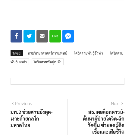
TAGS:
กรมวิทยาศาสตร์การแพทย์
โควิดสายพันธุ์อัลฟา
โควิดสาย
พันธุ์เดลต้า
โควิดสายพันธุ์เบต้า
แนะแนว
Previous
Next
Previous
Next
post:
post:
มท.2 ช่วยสวนมังคุด-
สธ.เผยล็อกดาวน์-
เรื่อง
เงาะด้วยกลไก
ค้นหาผู้ป่วยโควิด-ฉีด
มหาดไทย
วัคซีน ช่วยลดผู้ติด
เชื้อและเสียชีวิต