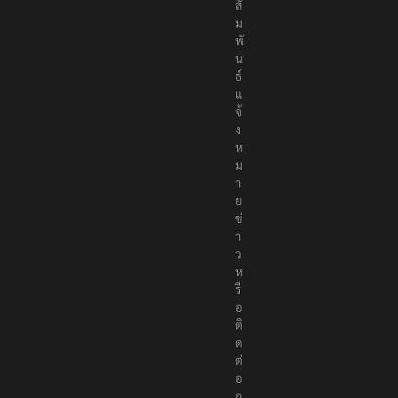
สั
ม
พั
น
ธ์
แ
จ้
ง
ห
ม
า
ย
ข่
า
ว
ห
รื
อ
ติ
ด
ต่
อ
ก