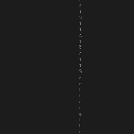
อ
ง
บ
ร
ร
ณ
า
ธิ
ก
า
ร
ที่
e
d
i
t
o
r
@
t
h
e