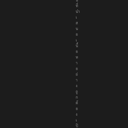
ที่
นำ
เ
ส
น
อ
เ
นื้
อ
ห
า
อ
ย่
า
ง
ถู
ก
ต้
อ
ง
เ
ป็