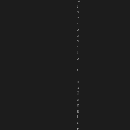
@
t
h
e
r
e
p
o
r
t
e
r
s
.
c
o
ติ
ด
ต่
อ
โ
ฆ
ษ