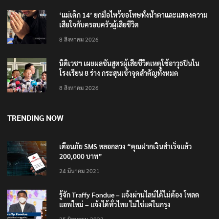
‘แม่เด็ก 14’ ยกมือไหว้ขอโทษทั้งน้ำตาและแสดงความ
เสียใจกับครอบครัวผู้เสียชีวิต
8 สิงหาคม 2026
นิติเวชฯ เผยผลชันสูตรผู้เสียชีวิตเหตุใช้อาวุธปืนใน
โรงเรียน 8 ร่าง กระสุนเข้าจุดสำคัญทั้งหมด
8 สิงหาคม 2026
TRENDING NOW
เตือนภัย SMS หลอกลวง “คุณฝากเงินสำเร็จแล้ว
200,000 บาท”
24 มีนาคม 2021
รู้จัก Traffy Fondue – แจ้งผ่านไลน์ได้ไม่ต้อง โหลด
แอพใหม่ – แจ้งได้ทั่วไทย ไม่ใช่แค่ในกรุง