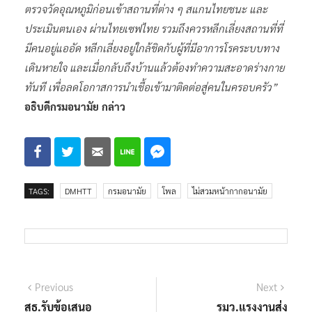
ตรวจวัดอุณหภูมิก่อนเข้าสถานที่ต่าง ๆ สแกนไทยชนะ และ
ประเมินตนเอง ผ่านไทยเซฟไทย รวมถึงควรหลีกเลี่ยงสถานที่ที่
มีคนอยู่แออัด หลีกเลี่ยงอยู่ใกล้ชิดกับผู้ที่มีอาการโรคระบบทาง
เดินหายใจ และเมื่อกลับถึงบ้านแล้วต้องทำความสะอาดร่างกาย
ทันที เพื่อลดโอกาสการนำเชื้อเข้ามาติดต่อสู่คนในครอบครัว”
อธิบดีกรมอนามัย กล่าว
TAGS:
DMHTT
กรมอนามัย
โพล
ไม่สวมหน้ากากอนามัย
แนะแนว
Previous
Next
Previous
Next
post:
post:
สธ.รับข้อเสนอ
รมว.แรงงานส่ง