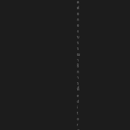
ด
ต่
อ
ก
อ
ง
บ
ร
ร
ณ
า
ธิ
ก
า
ร
ที่
e
d
i
t
o
r