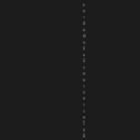
ะ
ช
า
สั
ม
พั
น
ธ์
แ
จ้
ง
ห
ม
า
ย
ข่
า
ว
ห
รื
อ
ติ