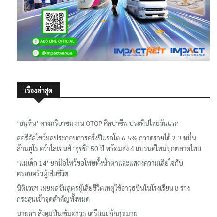
เรื่องล่าสุด
‘อนุทิน’ ควงภริยาชมงาน OTOP ศิลปาชีพ ประทีปไทยวันแรก
ลอรีอัลโชว์ผลประกอบการครึ่งปีแรกโต 6.5% กวาดรายได้ 2.3 หมื่น
ล้านยูโร คว้าไลเซนส์ ‘กุชชี่’ 50 ปี พร้อมส่ง 4 แบรนด์ใหม่บุกตลาดไทย
‘แม่เด็ก 14’ ยกมือไหว้ขอโทษทั้งน้ำตาและแสดงความเสียใจกับ
ครอบครัวผู้เสียชีวิต
นิติเวชฯ เผยผลชันสูตรผู้เสียชีวิตเหตุใช้อาวุธปืนในโรงเรียน 8 ร่าง
กระสุนเข้าจุดสำคัญทั้งหมด
นายกฯ สั่งคุมปืนเข้มอาวุธ เตรียมแก้กฎหมาย