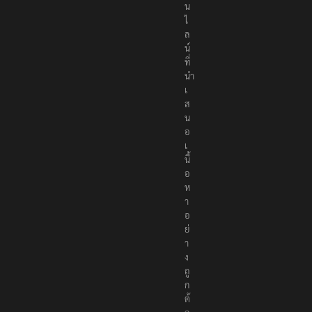
น
ไ
ล
น์
ที่
นำ
เ
ส
น
อ
เ
นื้
อ
ห
า
อ
ย่
า
ง
ถู
ก
ต้