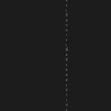
อ
ง
เ
ป็
น
ก
ล
า
ง
เ
พื่
อ
สั
ง
ค
ม
ส่
ง
ข่
า
ว
ป
ร