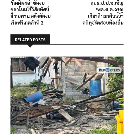
post:
post:
‘กิตติพงษ์’ ซัดงบ
กมธ.ป.ป.ช.เชิญ
เรื่อง
กลาโหมไร้วิสัยทัศน์
‘พล.ต.ต.จรูญ
จี้ ทบทวน หลังตัดงบ
เกียรติ’ ถกคืบหน้า
เรือฟริเกตลำที่ 2
คดีทุจริตสอบท้องถิ่น
RELATED POSTS