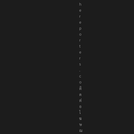
h
e
r
e
p
o
r
t
e
r
s
.
c
o
ติ
ด
ต่
อ
โ
ฆ
ษ
ณ