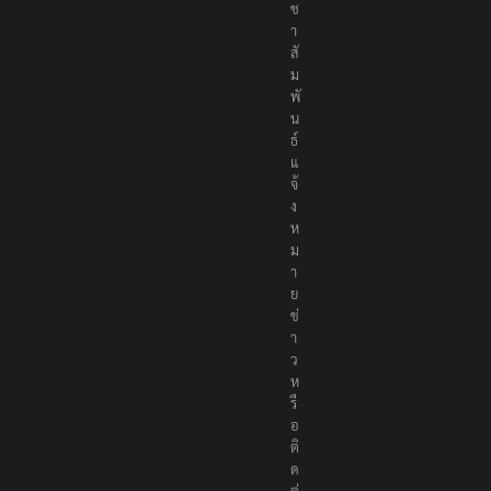
ช
า
สั
ม
พั
น
ธ์
แ
จ้
ง
ห
ม
า
ย
ข่
า
ว
ห
รื
อ
ติ
ด
ต่