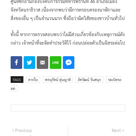
ศูนย์ซักถามกองบังคับการกรมทหารพรานที่ 46 อำเภอเมือง
จังหวัดนราธิวาส เนื่องจากพบว่ามีการครอบครองนาฬิกาและ
สิ่งของอื่น ๆ เป็นจำนวนมาก ซึ่งถือว่าผิดวิสัยของชาวบ้านทั่วไป
ทั้งนี้ หากการตรวจสอบพบว่าไม่มีส่วนเกี่ยวข้องกับเหตุการณ์ดัง
กล่าว เจ้าหน้าที่จะจัดทำประวัติไว้ ก่อนปล่อยตัวเป็นอิสระต่อไป
TAGS:
ตากใบ
พรนุรัตน์ อุ่นญาติ
ภัควัฒน์ วันสนุก
ระเบิดรถ
อส.
แนะแนว
Previous
Next
Previous
Next