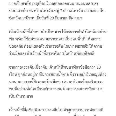
บาดเจ็บสาหัส เหตุเกิดบริเวณท่อลอดถนน บนถนนสายสะ
ปอม-ตากใบ ช่วงบ้านไพรวัน หมู่ 7 ตำบลไพรวัน อำเภอตากใบ
จังหวัดนราธิวาส เมื่อวันที่ 29 มิถุนายนที่ผ่านมา
เมื่อเจ้าหน้าที่เดินทางถึงเป้าหมาย ได้กระจายกำลังโอบล้อมบ้าน
พัก พร้อมใช้สุนัขสงครามตรวจสอบกลิ่นรอบพื้นที่ เพื่อความ
ปลอดภัย ก่อนแสดงตัวเข้าตรวจค้น โดยนายมะรอฮีมให้ความ
ร่วมมือและนำเจ้าหน้าที่ตรวจค้นภายในบ้านพักแต่โดยดี
จากการตรวจค้นเบื้องต้น เจ้าหน้าที่พบนาฬิกาข้อมือกว่า 10
เรือน ซุกซ่อนอยู่ภายในกระสอบน้ำตาล ซึ่งวางอยู่บริเวณมุมห้อง
นอน นอกจากนี้ยังพบเครื่องมือช่าง ส่วนบริเวณห้องครัวตรวจ
พบชิ้นส่วนท่อไอเสียรถจักรยานยนต์ และกระสอบชนิดต่าง ๆ
เป็นจำนวนมาก
เจ้าหน้าที่จึงเชิญตัวนายมะรอฮีมไปเข้าสู่กระบวนการซักถามที่