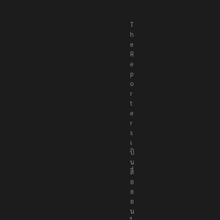
T
h
e
R
e
p
o
r
t
e
r
s
เ
ป็
น
สื่
อ
อ
อ
น