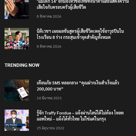
‘แม่เด็ก 14’ ยกมือไหว้ขอโทษทั้งน้ำตาและแสดงความ
เสียใจกับครอบครัวผู้เสียชีวิต
8 สิงหาคม 2026
นิติเวชฯ เผยผลชันสูตรผู้เสียชีวิตเหตุใช้อาวุธปืนใน
โรงเรียน 8 ร่าง กระสุนเข้าจุดสำคัญทั้งหมด
8 สิงหาคม 2026
TRENDING NOW
เตือนภัย SMS หลอกลวง “คุณฝากเงินสำเร็จแล้ว
200,000 บาท”
24 มีนาคม 2021
รู้จัก Traffy Fondue – แจ้งผ่านไลน์ได้ไม่ต้อง โหลด
แอพใหม่ – แจ้งได้ทั่วไทย ไม่ใช่แค่ในกรุง
25 มิถุนายน 2022