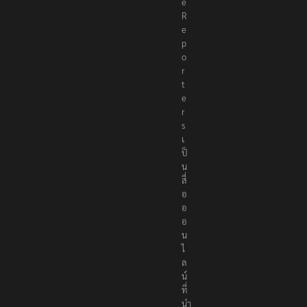
e
R
e
p
o
r
t
e
r
s
เ
ป็
น
สื่
อ
อ
อ
น
ไ
ล
น์
ที่
นำ