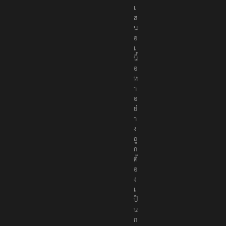
เ
ส
น
อ
เ
นื้
อ
ห
า
อ
ย่
า
ง
ถู
ก
ต้
อ
ง
เ
ป็
น
ก