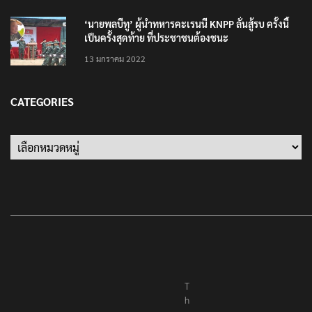
‘นายพลบีทู’ ผู้นำทหารคะเรนนี KNPP ลั่นสู้รบ ครั้งนี้
เป็นครั้งสุดท้าย ที่ประชาชนต้องชนะ
13 มกราคม 2022
CATEGORIES
Categories
T
h