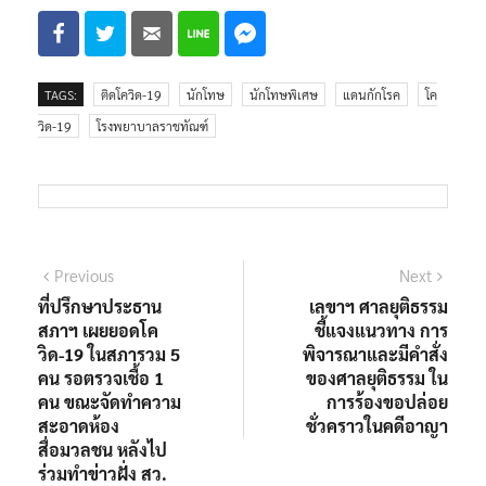
TAGS:
ติดโควิด-19
นักโทษ
นักโทษพิเศษ
แดนกักโรค
โค
วิด-19
โรงพยาบาลราชทัณฑ์
แนะแนว
Previous
Next
Previous
Next
post:
post:
ที่ปรึกษาประธาน
เลขาฯ ศาลยุติธรรม
เรื่อง
สภาฯ เผยยอดโค
ชี้แจงแนวทาง การ
วิด-19 ในสภารวม 5
พิจารณาและมีคำสั่ง
คน รอตรวจเชื้อ 1
ของศาลยุติธรรม ใน
คน ขณะจัดทำความ
การร้องขอปล่อย
สะอาดห้อง
ชั่วคราวในคดีอาญา
สื่อมวลชน หลังไป
ร่วมทำข่าวฝั่ง สว.