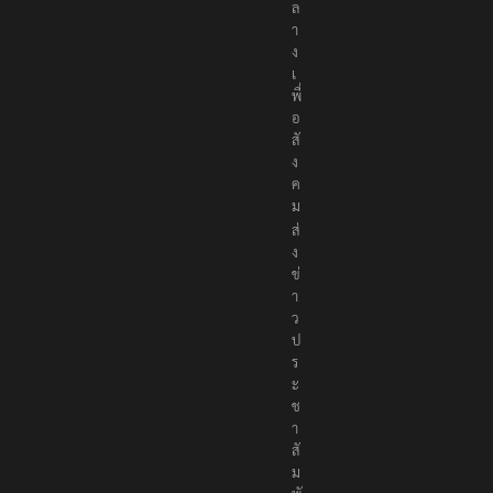
ล
า
ง
เ
พื่
อ
สั
ง
ค
ม
ส่
ง
ข่
า
ว
ป
ร
ะ
ช
า
สั
ม