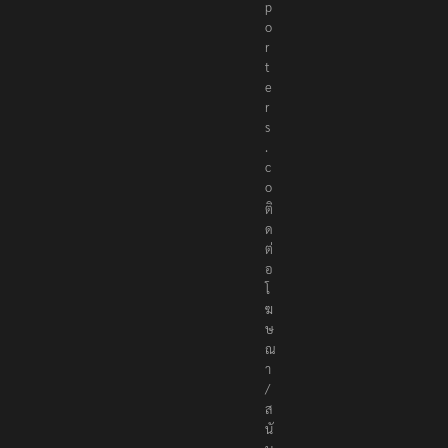
p
o
r
t
e
r
s
.
c
o
ติ
ด
ต่
อ
โ
ฆ
ษ
ณ
า
/
ส
นั