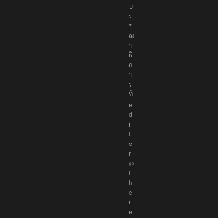
บ
ร
ร
ณ
า
ธิ
ก
า
ร
ที่
e
d
i
t
o
r
@
t
h
e
r
e