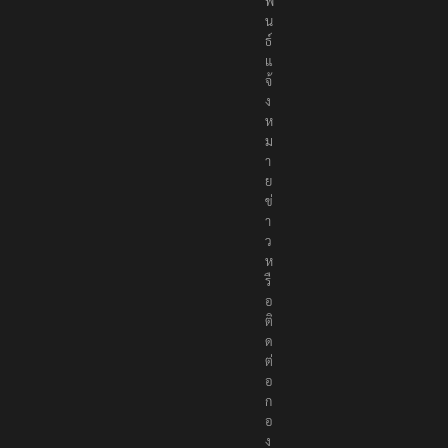
พั
น
ธ์
แ
จ้
ง
ห
ม
า
ย
ข่
า
ว
ห
รื
อ
ติ
ด
ต่
อ
ก
อ
ง