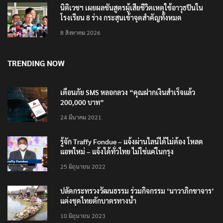
นิติเวชฯ เผยผลชันสูตรผู้เสียชีวิตเหตุใช้อาวุธปืนใน
โรงเรียน 8 ร่าง กระสุนเข้าจุดสำคัญทั้งหมด
8 สิงหาคม 2026
TRENDING NOW
เตือนภัย SMS หลอกลวง “คุณฝากเงินสำเร็จแล้ว
200,000 บาท”
24 มีนาคม 2021
รู้จัก Traffy Fondue – แจ้งผ่านไลน์ได้ไม่ต้อง โหลด
แอพใหม่ – แจ้งได้ทั่วไทย ไม่ใช่แค่ในกรุง
25 มิถุนายน 2022
ปลัดกระทรวงวัฒนธรรม ร่วมกิจกรรม ‘นาวาภิกขาจาร’
แต่งชุดไทยตักบาตรทางน้ำ
10 มิถุนายน 2023