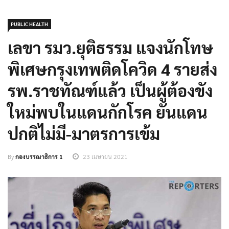
PUBLIC HEALTH
เลขา รมว.ยุติธรรม แจงนักโทษ
พิเศษกรุงเทพติดโควิด 4 รายส่ง
รพ.ราชทัณฑ์แล้ว เป็นผู้ต้องขัง
ใหม่พบในแดนกักโรค ยันแดน
ปกติไม่มี-มาตรการเข้ม
By
กองบรรณาธิการ 1
23 เมษายน 2021