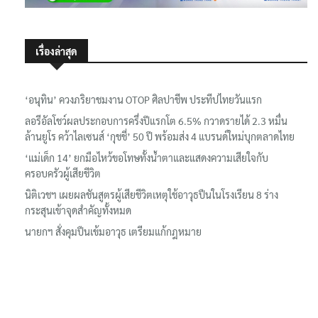
เรื่องล่าสุด
‘อนุทิน’ ควงภริยาชมงาน OTOP ศิลปาชีพ ประทีปไทยวันแรก
ลอรีอัลโชว์ผลประกอบการครึ่งปีแรกโต 6.5% กวาดรายได้ 2.3 หมื่น
ล้านยูโร คว้าไลเซนส์ ‘กุชชี่’ 50 ปี พร้อมส่ง 4 แบรนด์ใหม่บุกตลาดไทย
‘แม่เด็ก 14’ ยกมือไหว้ขอโทษทั้งน้ำตาและแสดงความเสียใจกับ
ครอบครัวผู้เสียชีวิต
นิติเวชฯ เผยผลชันสูตรผู้เสียชีวิตเหตุใช้อาวุธปืนในโรงเรียน 8 ร่าง
กระสุนเข้าจุดสำคัญทั้งหมด
นายกฯ สั่งคุมปืนเข้มอาวุธ เตรียมแก้กฎหมาย