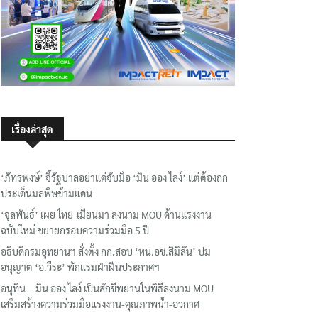
เรื่องล่าสุด
‘ภัทรพงษ์’ จี้รัฐบาลอย่าแค่จับมือ ‘มิน ออง ไลง์’ แต่ต้องถก
ประเด็นมลพิษข้ามแดน
‘จุลพันธ์’ เผย ไทย-เมียนมา ลงนาม MOU ด้านแรงงาน
ฉบับใหม่ ขยายกรอบความร่วมมือ 5 ปี
อธิบดีกรมอุทยานฯ​ สั่งตั้ง กก.สอบ ‘หน.อช.สิมิลัน’ ปม
อนุญาต ‘อ.วีระ’ พักแรมฝ่าฝืนประกาศฯ
อนุทิน – มิน ออง ไลง์ เป็นสักขีพยานในพิธีลงนาม MOU
เสริมสร้างความร่วมมือแรงงาน-คุณภาพน้ำ-อวกาศ