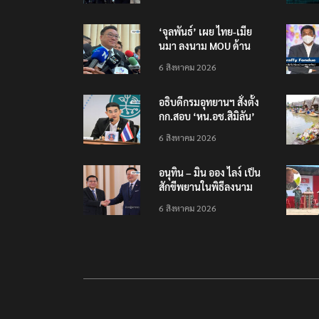
ข้ามแดน
‘จุลพันธ์’ เผย ไทย-เมีย
นมา ลงนาม MOU ด้าน
แรงงาน ฉบับใหม่ ขยาย
6 สิงหาคม 2026
กรอบความร่วมมือ 5 ปี
อธิบดีกรมอุทยานฯ​ สั่งตั้ง
กก.สอบ ‘หน.อช.สิมิลัน’
ปมอนุญาต ‘อ.วีระ’ พัก
6 สิงหาคม 2026
แรมฝ่าฝืนประกาศฯ
อนุทิน – มิน ออง ไลง์ เป็น
สักขีพยานในพิธีลงนาม
MOU เสริมสร้างความร่วม
6 สิงหาคม 2026
มือแรงงาน-คุณภาพน้ำ-
อวกาศ