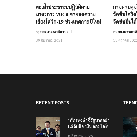
สธ.ย้ำประชาชนปฏิบัติตาม
กรมควบคุม
มาตรการ VUCA ช่วยลดความ
วัคซีนโควิ
เสี่ยงโควิด-19 ช่วงเทศกาลปีใหม่
วัคซีนอื่นได
By
กองบรรณาธิการ 1
By
กองบรรณาธิ
30 ธันวาคม 2021
13 ตุลาคม 202
RECENT POSTS
TREN
‘ภัทรพงษ์’ จี้รัฐบาลอย่า
แค่จับมือ ‘มิน ออง ไลง์’
แต่ต้องถกประเด็นมลพิษ
6 สิงหาคม 2026