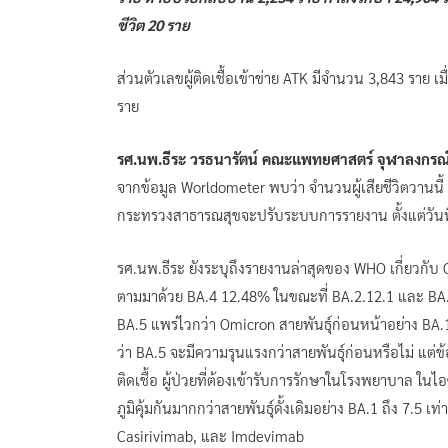
ชีวิต 20 ราย
ส่วนตัวเลขผู้ติดเชื้อเข้าข่าย ATK มีจำนวน 3,843 ราย เมื่อร
ราย
รศ.นพ.ธีระ วรธนารัตน์ คณะแพทยศาสตร์ จุฬาลงกรณ
จากข้อมูล Worldometer พบว่า จำนวนผู้เสียชีวิตวานนี้
กระทรวงสาธารณสุขจะปรับระบบการรายงาน ตั้งแต่วันที
รศ.นพ.ธีระ ยังระบุถึงรายงานล่าสุดของ WHO เกี่ยวกับ
ตามมาด้วย BA.4 12.48% ในขณะที่ BA.2.12.1 และ BA
BA.5 แพร่ไวกว่า Omicron สายพันธุ์ก่อนหน้าอย่าง BA.
ว่า BA.5 จะมีความรุนแรงกว่าสายพันธุ์ก่อนหรือไม่ แต่
ติดเชื้อ ผู้ป่วยที่ต้องเข้ารับการรักษาในโรงพยาบาล ในไอ
ภูมิคุ้มกันมากกว่าสายพันธุ์ดั้งเดิมอย่าง BA.1 ถึง 7.5 เท
Casirivimab, และ Imdevimab