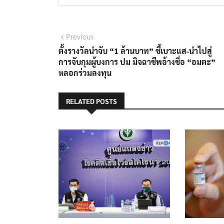
แนะแนว
Previous
Previous
post:
ตั้งรางวัลนำจับ “1 ล้านบาท” ชี้เบาะแส-นำไปสู่
เรื่อง
การจับกุมผู้บงการ ปม มิจฉาชีพอ้างชื่อ “อมตะ”
หลอกร่วมลงทุน
RELATED POSTS