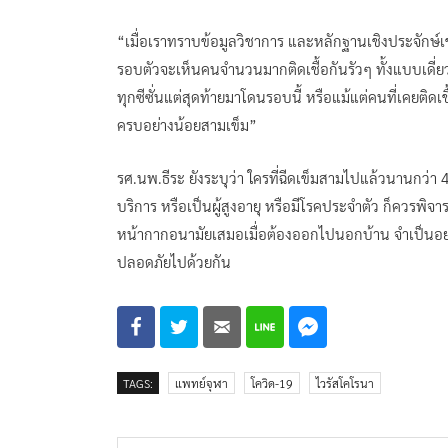
“เมื่อเราทราบข้อมูลวิชาการ และหลักฐานเชิงประจักษ์เช่น
รอบตัวจะเห็นคนจำนวนมากติดเชื้อกันรัวๆ ทั้งแบบเดี่
ทุกซีซั่นแต่สุดท้ายมาโดนรอบนี้ หรือแม้แต่คนที่เคยติดเชื
ครบอย่างน้อยสามเข็ม”
รศ.นพ.ธีระ ยังระบุว่า ใครที่ฉีดเข็มสามไปแล้วนานกว่า
บริการ หรือเป็นผู้สูงอายุ หรือมีโรคประจำตัว ก็ควรพิจารณาฉ
หน้ากากอนามัยเสมอเมื่อต้องออกไปนอกบ้าน จำเป็นอย่างยิ่
ปลอดภัยไปด้วยกัน
TAGS:
แพทย์จุฬา
โควิด-19
ไวรัสโคโรนา