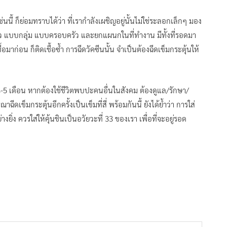
นี้ ก็ย่อมทราบได้ว่า ที่เรากำลังเผชิญอยู่นั้นไม่ใช่ระลอกเล็กๆ มอง
ยว แบบกลุ่ม แบบครอบครัว และยกแผนกในที่ทำงาน มีทั้งที่รอดมา
้อมาก่อน ก็ติดเชื้อซ้ำ การฉีดวัคซีนนั้น จำเป็นต้องฉีดเข็มกระตุ้นให้
 4-5 เดือน หากต้องใช้ชีวิตพบปะคนอื่นในสังคม ต้องดูแล/รักษา/
ีดเข็มกระตุ้นอีกครั้งเป็นเข็มที่สี่ พร้อมกันนี้ ยังได้ย้ำว่า การใส่
ง ควรใส่ให้คุ้นชินเป็นอวัยวะที่ 33 ของเรา เพื่อที่จะอยู่รอด