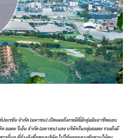
ปอเรชัน จำกัด (มหาชน) เปิดเผยถึงกรณีที่มีกลุ่มมิจฉาชีพแอบ
ษัท อมตะ วีเอ็น จำกัด (มหาชน) และ บริษัทในกลุ่มอมตะ รวมถึงมี
อื่นๆ ที่อ้างอิงชื่อของบริษัท ไปใช้หลอกลวงชักชวนให้คน