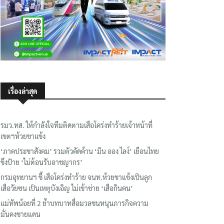
เรื่องล่าสุด
รมว.ทส. ให้กำลังใจทีมติดตามเสือโคร่งทำร้ายเจ้าหน้าที่
เขตฯห้วยขาแข้ง
‘ภาคประชาสังคม’ รวมตัวคัดค้าน ‘มิน ออง ไลง์’ เยือนไทย
ขึงป้าย ‘ไม่ต้อนรับอาชญากร’
กรมอุทยานฯ ชี้ เสือโคร่งทำร้าย จนท.ห้วยขาแข้งเป็นลูก
เสือวัยซน เป็นเหตุบังเอิญ ไม่เข้าข่าย ‘เสือกินคน’
แม่ทัพน้อยที่ 2 ย้ำบทบาทสื่อมวลชนหนุนภารกิจความ
มั่นคงชายแดน