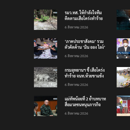
รมว.ทส. ให้กำลังใจทีม
ติดตามเสือโคร่งทำร้าย
เจ้าหน้าที่เขตฯห้วยขาแข้ง
6 สิงหาคม 2026
‘ภาคประชาสังคม’ รวม
ตัวคัดค้าน ‘มิน ออง ไลง์’
เยือนไทย ขึงป้าย ‘ไม่
6 สิงหาคม 2026
ต้อนรับอาชญากร’
กรมอุทยานฯ ชี้ เสือโคร่ง
ทำร้าย จนท.ห้วยขาแข้ง
เป็นลูกเสือวัยซน เป็นเหตุ
6 สิงหาคม 2026
บังเอิญ ไม่เข้าข่าย ‘เสือ
กินคน’
แม่ทัพน้อยที่ 2 ย้ำบทบาท
สื่อมวลชนหนุนภารกิจ
ความมั่นคงชายแดน
6 สิงหาคม 2026