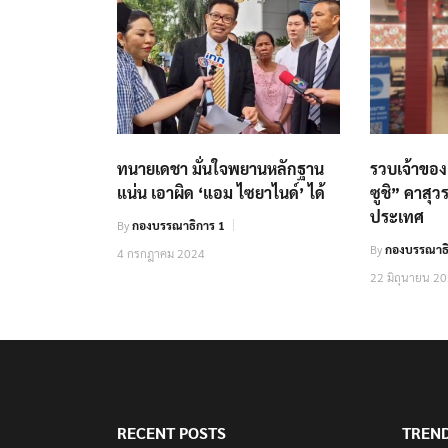
ทนายเดชา มั่นใจพยานหลักฐาน
รวบเจ้าขอ
แน่น เอาผิด ‘แอม ไซยาไนด์’ ได้
ซูชิ” คาสุว
ประเทศ
By
กองบรรณาธิการ 1
By
กองบรรณาธิ
4 กรกฎาคม 2024
22 มิถุนายน 2
RECENT POSTS
TREN