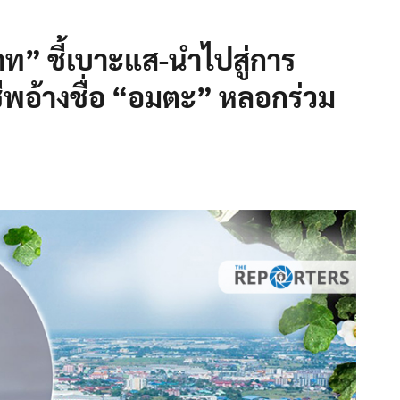
าท” ชี้เบาะแส-นำไปสู่การ
ชีพอ้างชื่อ “อมตะ” หลอกร่วม