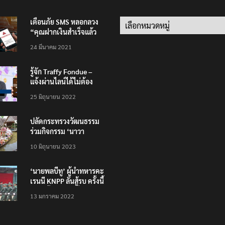
เตือนภัย SMS หลอกลวง
Categories
“คุณฝากเงินสำเร็จแล้ว
200,000 บาท”
24 มีนาคม 2021
รู้จัก Traffy Fondue –
แจ้งผ่านไลน์ได้ไม่ต้อง
โหลดแอพใหม่ – แจ้งได้
25 มิถุนายน 2022
ทั่วไทย ไม่ใช่แค่ในกรุง
ปลัดกระทรวงวัฒนธรรม
ร่วมกิจกรรม ‘นาวา
ภิกขาจาร’ แต่งชุดไทย
10 มิถุนายน 2023
ตักบาตรทางน้ำ
‘นายพลบีทู’ ผู้นำทหารคะ
เรนนี KNPP ลั่นสู้รบ ครั้งนี้
เป็นครั้งสุดท้าย ที่
13 มกราคม 2022
ประชาชนต้องชนะ