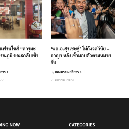
งแฟรนไชส์ “ดารุมะ
‘พล.อ.สุรเชษฐ์’ ไม่กังวลวินัย –
รรณภูมิ ขณะกลับเข้า
อาญา หลังเข้ามอบตัวตามหมาย
จับ
การ 1
By
กองบรรณาธิการ 1
022
2 เมษายน 2024
DING NOW
CATEGORIES