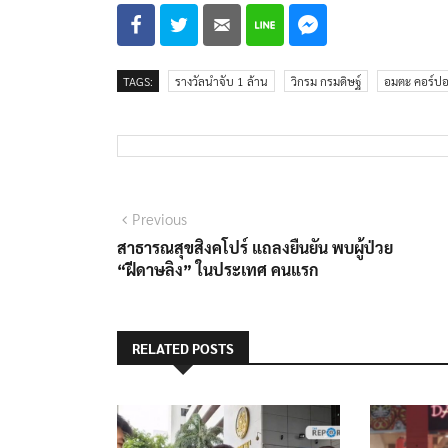
TAGS:
รางวัลนำจับ 1 ล้าน
วิกรม กรมดิษฐ์
อมตะ คอร์ปอ
แนะแนว
Previous
Previous
post:
สาธารณสุขสิงคโปร์ แถลงยืนยัน พบผู้ป่วย
เรื่อง
“ฝีดาษลิง” ในประเทศ คนแรก
RELATED POSTS