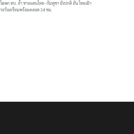
โฆษก ทบ. ย้ำ ชายแดนไทย–กัมพูชา ยังปกติ ยัน ไทยเฝ้า
ระวังเตรียมพร้อมตลอด 24 ชม.